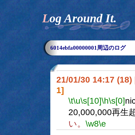
Log Around It.
6014ebfa00000001周辺のログ
21/01/30 14:17 (
1]
\t
\u
\s[10]
\h
\s[0]
n
20,000,000
い。
\w8
\e