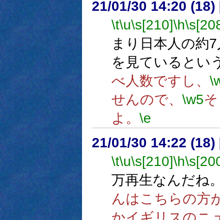
21/01/30 14:20 (18
\t
\u
\s[210]
\h
\s[20
まり日本人の約7
を見ているとい
べ人数ですし、
\
せんので、
\w5
そ
よ。
\e
21/01/30 14:22 (18
\t
\u
\s[210]
\h
\s[20
万再生なんだね
んはこちらの方
かイギリスのニ