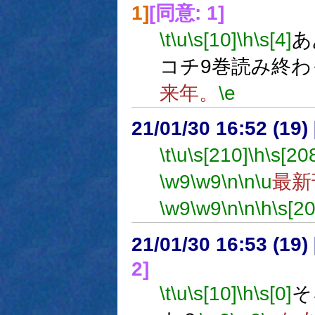
1]
[同意: 1]
\t
\u
\s[10]
\h
\s[4]
あ
コチ9巻読み終
来年。
\e
21/01/30 16:52 (19
\t
\u
\s[210]
\h
\s[20
\w9
\w9
\n
\n
\u
最新
\w9
\w9
\n
\n
\h
\s[2
21/01/30 16:53 (
2]
\t
\u
\s[10]
\h
\s[0]
そ