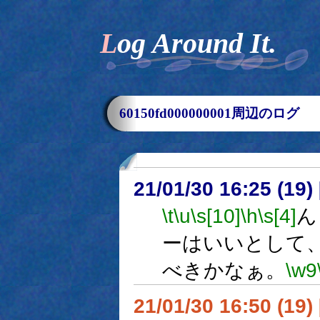
Log Around It.
60150fd000000001周辺のログ
21/01/30 16:25 (
\t
\u
\s[10]
\h
\s[4]
ん
ーはいいとして
べきかなぁ。
\w9
21/01/30 16:50 (