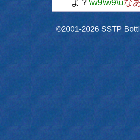
よ？
\w9
\w9
\u
な
©2001-2026 SSTP Bottle 