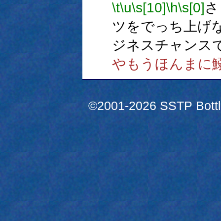
\t
\u
\s[10]
\h
\s[0]
さ
ツをでっち上げ
ジネスチャンス
やもうほんまに
©2001-2026 SSTP Bottle 