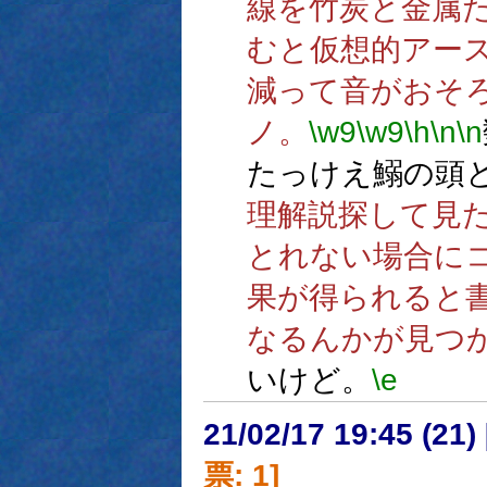
線を竹炭と金属
むと仮想的アー
減って音がおそ
ノ。
\w9
\w9
\h
\n
\n
たっけえ鰯の頭
理解説探して見
とれない場合に
果が得られると
なるんかが見つ
いけど。
\e
21/02/17 19:45 (
票: 1]