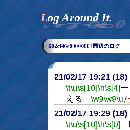
Log Around It.
602cf46c00000001周辺のログ
21/02/17 19:21 (
\t
\u
\s[10]
\h
\s[4]
一
える。
\w9
\w9
\u
21/02/17 19:29 (
\t
\u
\s[10]
\h
\s[0]
一