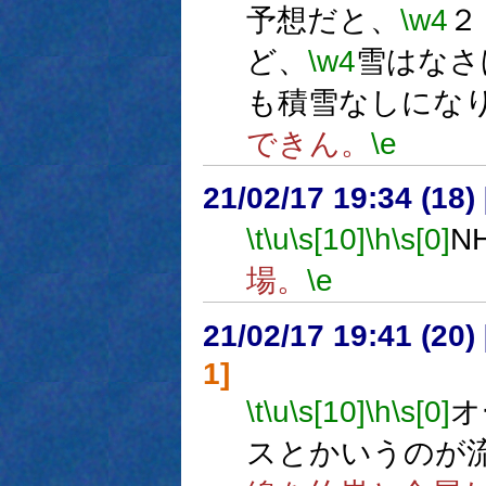
予想だと、
\w4
２
ど、
\w4
雪はなさ
も積雪なしにな
できん。
\e
21/02/17 19:34 (
\t
\u
\s[10]
\h
\s[0]
N
場。
\e
21/02/17 19:41 (
1]
\t
\u
\s[10]
\h
\s[0]
オ
スとかいうのが