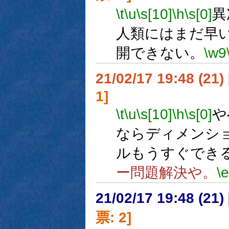
\t
\u
\s[10]
\h
\s[0]
異
人類にはまだ早
開できない。
\w9
21/02/17 19:48 (
1]
\t
\u
\s[10]
\h
\s[0]
や
ならディメンシ
ルもうすぐでき
ー問題解決や。
\e
21/02/17 19:48 (
票: 2]