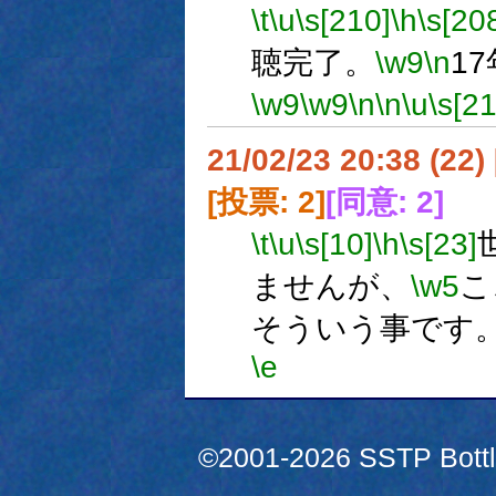
\t
\u
\s[210]
\h
\s[20
聴完了。
\w9
\n
1
\w9
\w9
\n
\n
\u
\s[21
21/02/23 20:38 (
[投票: 2]
[同意: 2]
\t
\u
\s[10]
\h
\s[23]
ませんが、
\w5
こ
そういう事です
\e
©2001-2026 SSTP Bottle 