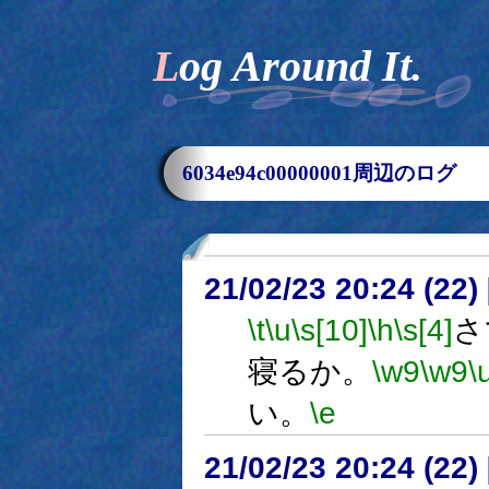
Log Around It.
6034e94c00000001周辺のログ
21/02/23 20:24 (
\t
\u
\s[10]
\h
\s[4]
さ
寝るか。
\w9
\w9
\
い。
\e
21/02/23 20:24 (22