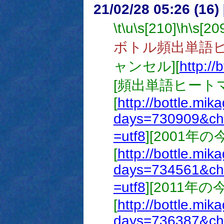
21/02/28 05:26 (16
\t
\u
\s[210]
\h
\s[20
ボトル頻出単語
ャンセル][
http://
[頻出単語ヒート
[
http://bottle.mik
days=730909&ch
=utf8
][2001年
[
http://bottle.mik
days=734561&ch
=utf8
][2011年
[
http://bottle.mik
days=736387&ch