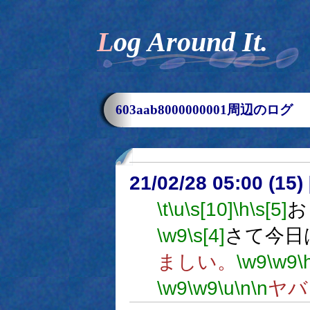
Log Around It.
603aab8000000001周辺のログ
21/02/28 05:00 (
\t
\u
\s[10]
\h
\s[5]
お
\w9
\s[4]
さて今日
ましい。
\w9
\w9
\
\w9
\w9
\u
\n
\n
ヤバ