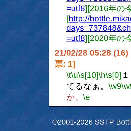
=utf8
][2016年
[
http://bottle.mik
days=737848&ch
=utf8
][2020年
21/02/28 05:28 (
票: 1]
\t
\u
\s[10]
\h
\s[0]
１
てるなぁ。
\w9
\w
か。
\e
©2001-2026 SSTP Bottle 