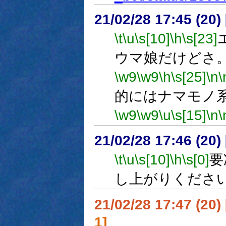
21/02/28 17:45 (
\t
\u
\s[10]
\h
\s[23]
ウマ娘だけどさ
\w9
\w9
\h
\s[25]
\n
\
的にはナマモノ
\w9
\w9
\u
\s[15]
\n
\
21/02/28 17:46 (
\t
\u
\s[10]
\h
\s[0]
要
し上がりくださ
21/02/28 17:47 (
1]