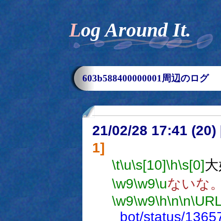
Log Around It.
603b588400000001周辺のログ
21/02/28 17:41 (
1]
\t
\u
\s[10]
\h
\s[0]
大
\w9
\w9
\u
ないな
\w9
\w9
\h
\n
\n
\URL
_bot/status/136