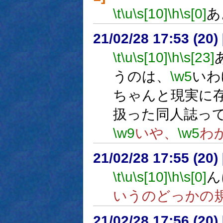
\t
\u
\s[10]
\h
\s[0]
あ
21/02/28 17:53 (
\t
\u
\s[10]
\h
\s[23]
うのは、
\w5
いわ
ちゃんと現実に
扱った同人誌っ
\w9
いや、
\w5
わ
21/02/28 17:55 (
\t
\u
\s[10]
\h
\s[0]
ん
いうのどっかの
21/02/28 17:56 (