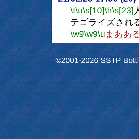
\t
\u
\s[10]
\h
\s[23]
テゴライズされ
\w9
\w9
\u
まああ
©2001-2026 SSTP Bottle 