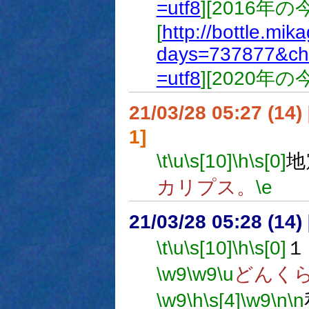
=utf8
][2016年
[
http://bottle.mik
days=737877&ch
=utf8
][2020年
21/03/28 05:27 (
1]
\t
\u
\s[10]
\h
\s[0]
地
カリプス。
\e
21/03/28 05:28 (
\t
\u
\s[10]
\h
\s[0]
１
\w9
\w9
\u
どんく
\w9
\h
\s[4]
\w9
\n
\n