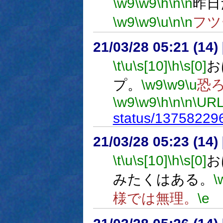
\w9
\w9
\h
\n
\n
昨日
\w9
\w9
\u
\n
\n
フツ
21/03/28 05:21 (
\t
\u
\s[10]
\h
\s[0]
お
プ。
\w9
\w9
\u
恐
\w9
\w9
\h
\n
\n
\URL
status/1375822
21/03/28 05:23 (
\t
\u
\s[10]
\h
\s[0]
お
みたくはある。
\
様では無理。
\e