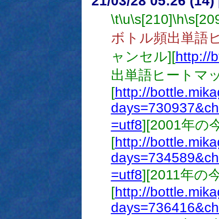
21/03/28 05:26 (14
\t
\u
\s[210]
\h
\s[20
ボトル頻出単語
ャンセル][
http://
出単語ヒートマッ
[
http://bottle.mik
days=730937&ch
=utf8
][2001年
[
http://bottle.mik
days=734589&ch
=utf8
][2011年
[
http://bottle.mik
days=736416&ch