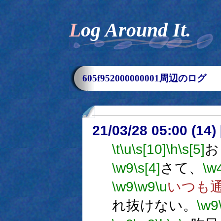
Log Around It.
605f952000000001周辺のログ
21/03/28 05:00 (
\t
\u
\s[10]
\h
\s[5]
お
\w9
\s[4]
さて、
\w
\w9
\w9
\u
いつも
れ抜けない。
\w9