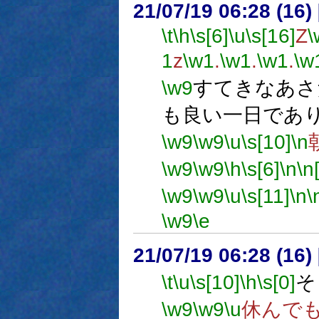
21/07/19 06:28 (
\t
\h
\s[6]
\u
\s[16]
Z
\
1
z
\w1
.
\w1
.
\w1
.
\w
\w9
すてきなあさ
も良い一日であ
\w9
\w9
\u
\s[10]
\n
\w9
\w9
\h
\s[6]
\n
\n
\w9
\w9
\u
\s[11]
\n
\
\w9
\e
21/07/19 06:28 (
\t
\u
\s[10]
\h
\s[0]
そ
\w9
\w9
\u
休んで