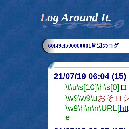
Log Around It.
60f49cf500000001周辺のログ
21/07/19 06:04 (
\t
\u
\s[10]
\h
\s[0]
ロ
\w9
\w9
\u
おそロ
\w9
\h
\n
\n
\URL[
ht
e