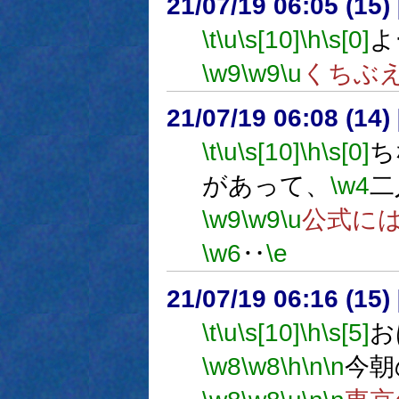
21/07/19 06:05 (
\t
\u
\s[10]
\h
\s[0]
よ
\w9
\w9
\u
くちぶ
21/07/19 06:08 (
\t
\u
\s[10]
\h
\s[0]
ち
があって、
\w4
二
\w9
\w9
\u
公式に
\w6
‥
\e
21/07/19 06:16 (
\t
\u
\s[10]
\h
\s[5]
お
\w8
\w8
\h
\n
\n
今朝