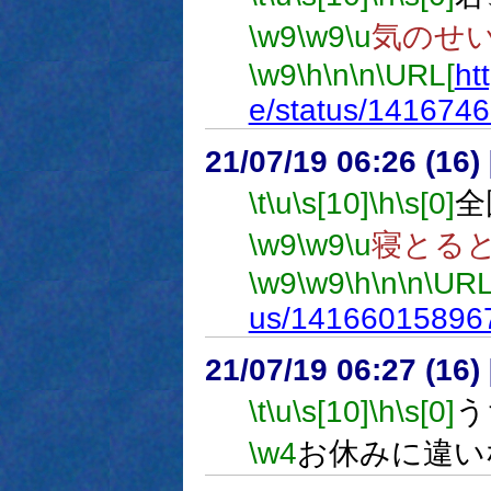
\w9
\w9
\u
気のせ
\w9
\h
\n
\n
\URL[
ht
e/status/141674
21/07/19 06:26 (
\t
\u
\s[10]
\h
\s[0]
全
\w9
\w9
\u
寝とる
\w9
\w9
\h
\n
\n
\URL
us/14166015896
21/07/19 06:27 (
\t
\u
\s[10]
\h
\s[0]
う
\w4
お休みに違い