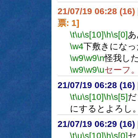
21/07/19 06:28 (
票: 1]
\t
\u
\s[10]
\h
\s[0]
あ
\w4
下敷きになっ
\w9
\w9
\n
怪我し
\w9
\w9
\u
セーフ
21/07/19 06:28 (
\t
\u
\s[10]
\h
\s[5]
だ
にするとよろし
21/07/19 06:29 (
\t
\u
\s[10]
\h
\s[0]
セ