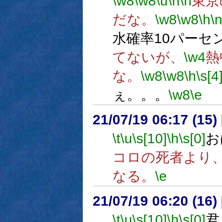
\w8
\w8
\u
\n
\n
東京
だな。
\w8
\w8
\h
\
水確率10パーセ
てないが、
\w4
熱
な。
\w8
\w8
\h
\s[4
ぇ。。。
\w8
\e
21/07/19 06:17 (
\t
\u
\s[10]
\h
\s[0]
お
コロの死者より
なる。
\e
21/07/19 06:20 (
\t
\u
\s[10]
\h
\s[0]
君