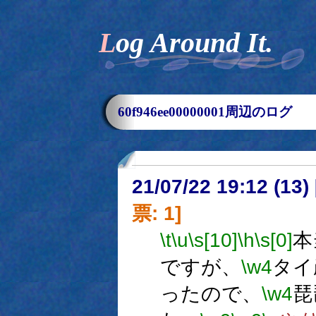
Log Around It.
60f946ee00000001周辺のログ
21/07/22 19:12 (
票: 1]
\t
\u
\s[10]
\h
\s[0]
本
ですが、
\w4
タイ
ったので、
\w4
琵