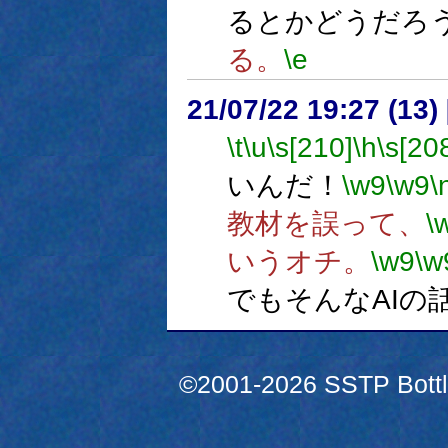
るとかどうだろ
る。
\e
21/07/22 19:27 (13
\t
\u
\s[210]
\h
\s[20
いんだ！
\w9
\w9
\
教材を誤って、
\
いうオチ。
\w9
\w
でもそんなAIの
©2001-2026 SSTP Bottle 