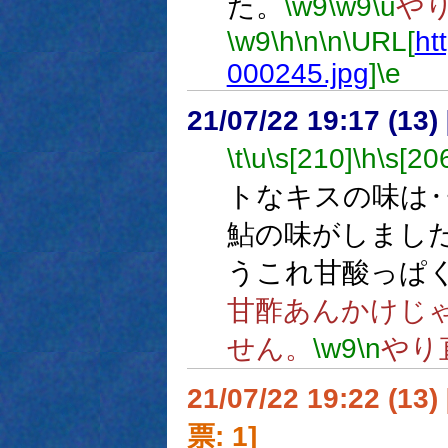
た。
\w9
\w9
\u
や
\w9
\h
\n
\n
\URL[
htt
000245.jpg
]
\e
21/07/22 19:17 (13
\t
\u
\s[210]
\h
\s[20
トなキスの味は
鮎の味がしまし
うこれ甘酸っぱ
甘酢あんかけじ
せん。
\w9
\n
やり
21/07/22 19:22 (
票: 1]