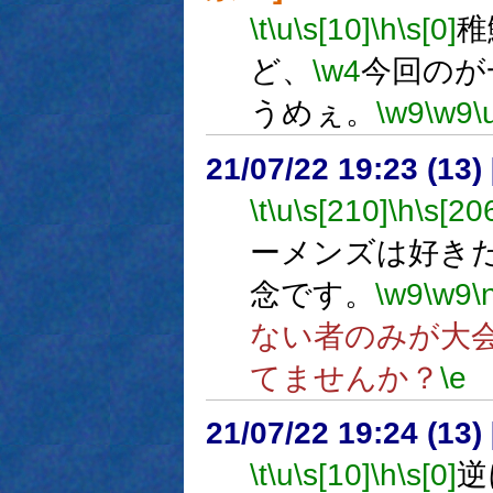
\t
\u
\s[10]
\h
\s[0]
稚
ど、
\w4
今回のが
うめぇ。
\w9
\w9
\
21/07/22 19:23 (13
\t
\u
\s[210]
\h
\s[20
ーメンズは好き
念です。
\w9
\w9
\
ない者のみが大
てませんか？
\e
21/07/22 19:24 (
\t
\u
\s[10]
\h
\s[0]
逆