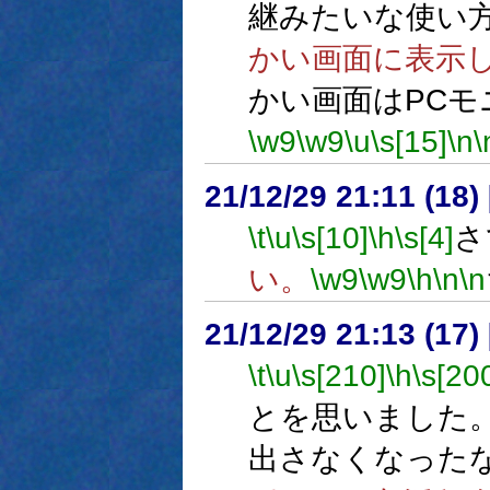
継みたいな使い
かい画面に表示
かい画面はPC
\w9
\w9
\u
\s[15]
\n
\
21/12/29 21:11 (
\t
\u
\s[10]
\h
\s[4]
さ
い。
\w9
\w9
\h
\n
\n
21/12/29 21:13 (17
\t
\u
\s[210]
\h
\s[20
とを思いました
出さなくなった