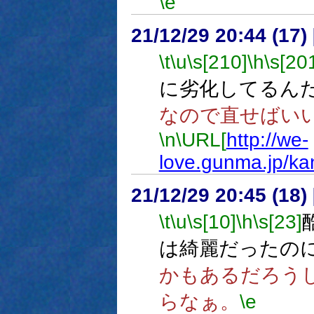
\e
21/12/29 20:44 (17
\t
\u
\s[210]
\h
\s[20
に劣化してるん
なので直せばい
\n
\URL[
http://we-
love.gunma.jp/ka
21/12/29 20:45 (
\t
\u
\s[10]
\h
\s[23]
は綺麗だったの
かもあるだろう
らなぁ。
\e