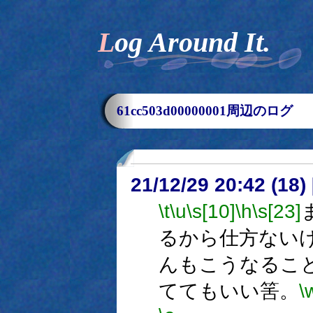
Log Around It.
61cc503d00000001周辺のログ
21/12/29 20:42 (
\t
\u
\s[10]
\h
\s[23]
るから仕方ない
んもこうなるこ
ててもいい筈。
\