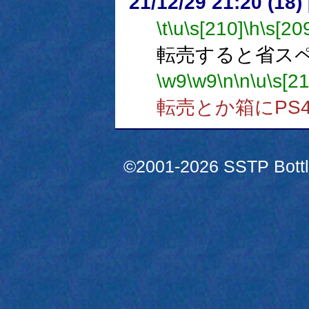
21/12/29 21:20 (18
\t
\u
\s[210]
\h
\s[20
転売すると省ス
\w9
\w9
\n
\n
\u
\s[21
転売とか箱にPS
©2001-2026 SSTP Bottle 