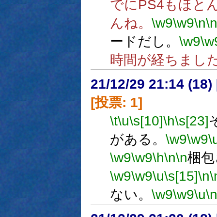
でにPS4もほと
んね。
\w9
\w9
\n
\
ードだし。
\w9
\w
時間が経ちまし
21/12/29 21:14 (
[投票: 1]
\t
\u
\s[10]
\h
\s[23]
がある。
\w9
\w9
\
\w9
\w9
\h
\n
\n
梱包
\w9
\w9
\u
\s[15]
\n
\
ない。
\w9
\w9
\u
\