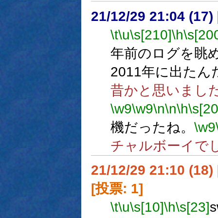
21/12/29 21:04 (17
\t
\u
\s[210]
\h
\s[20
年前のログを眺
2011年に出たん
昔かと思いました
\w9
\w9
\n
\n
\h
\s[2
機だったね。
\w9
チャルボーイで
21/12/29 21:10 (
[投票: 1]
\t
\u
\s[10]
\h
\s[23]