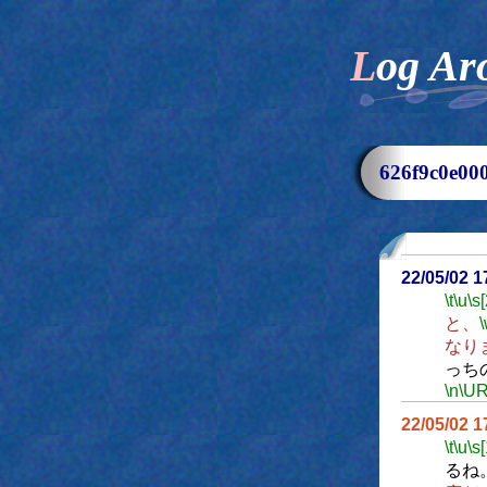
Log Ar
626f9c0e
22/05/02 
\t
\u
\s
と、
なり
っち
\n
\UR
22/05/02 
\t
\u
\s
るね