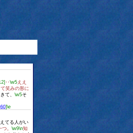
12]
‥
\w5
ええ
して笑みの形に
てきて、
\w5
そ
960
]
\e
えてる人がい
一つ。
\w9
\n
知