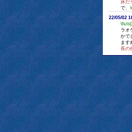
床だ
で、
22/05/02 
\t
\u
\s
ラオ
かで
ます
長の