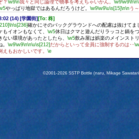
ぞ？
\w9
\n
我々と同じ論理で物事を考えちゃいかん。
\w9
\w9
\h
\n
\w5
やっぱり地獄ではあるんだろうけど。
\w9
\w9
\u
\s[15]
\n
\n
う
18:02 (14) [学園街]
[To: 柊]
[210]
\h
\s[236]
確かにそのバックグラウンドへの配慮は抜けてま
ケもイオンもなくて、
\w5
休日はクマと遊んだりラッコと鍋を
きない環境があったとしたら、
\w5
飲み屋は娯楽のメインスト
ね。
\w9
\w9
\n
\n
\u
\s[212]
だからといって全員に強制するのは‥
\
例えもおかしいです。
\e
©2001-2026 SSTP Bottle (naru, Mikage Sawatari) 