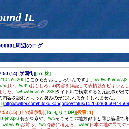
ound It.
00000001周辺のログ
17:50 (14) [学園街]
[To: 柊]
[210]
\h
\s[200]
ここからがおもしろいんですよ。
\w9
\w9
\n
\n
\u
\s[2
\w5
はい。
\w9
\n
おもしろい()内容を拝読して表情筋がピキッと
ました。
\w9
\w9
\n
\n
\h
\s[238]
タイトルで検索すると元記事が出
の内容を読むともっと笑みの形になれるかもしれません。
L[
http://twitter.com/hitokuikangaroo/status/1520328866044456
17:53 (15) [山の温泉街]
[To: せりこDP]
[投票: 1]
[10]
\h
\s[23]
何か東京や、
\w5
そこそこの地方都市と同じ論理で考
。
\w9
\w9
\u
お前ら、
\w5
冷静に考えろ。
\w9
\n
日本の地の果ての