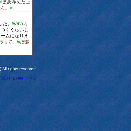
\n
まあ考えた上
～ん。
\e
した。
\w9
\n
カ
つつくくらいし
リームになりえ
w5
って、
\w5
部
All rights reserved.
SSTP Bottle トップ