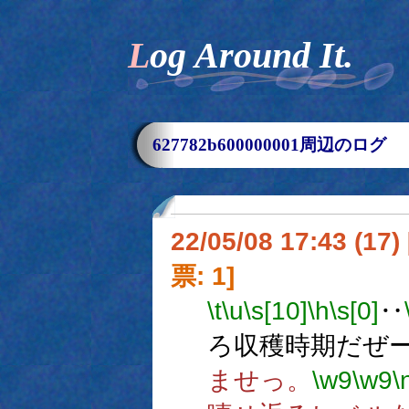
Log Around It.
627782b600000001周辺のログ
22/05/08 17:43 (
票: 1]
\t
\u
\s[10]
\h
\s[0]
‥
ろ収穫時期だぜ
ませっ。
\w9
\w9
\