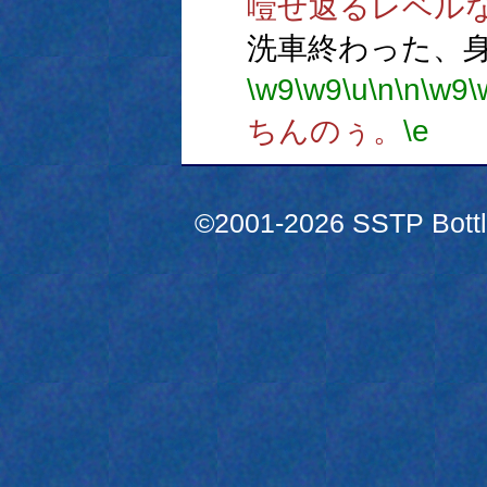
噎せ返るレベル
洗車終わった、
\w9
\w9
\u
\n
\n
\w9
\
ちんのぅ。
\e
©2001-2026 SSTP Bottle 