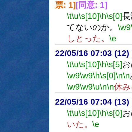
票: 1]
[同意: 1]
\t
\u
\s[10]
\h
\s[0]
長
てないのか。
\w9
しとった。
\e
22/05/16 07:03 (12
\t
\u
\s[10]
\h
\s[5]
お
\w9
\w9
\h
\s[0]
\n
\n
\w9
\w9
\u
\n
\n
休み
22/05/16 07:04 (
\t
\u
\s[10]
\h
\s[0]
お
いた。
\e