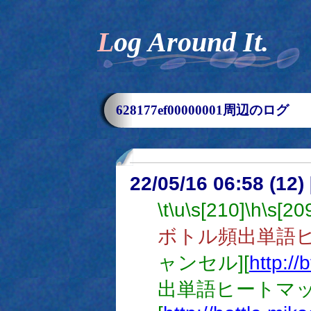
Log Around It.
628177ef00000001周辺のログ
22/05/16 06:58 (12
\t
\u
\s[210]
\h
\s[20
ボトル頻出単語
ャンセル][
http://
出単語ヒートマッ