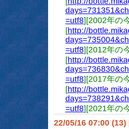
[
http://bottle.mik
days=731351&ch
=utf8
][2002年
[
http://bottle.mik
days=735004&ch
=utf8
][2012年
[
http://bottle.mik
days=736830&ch
=utf8
][2017年
[
http://bottle.mik
days=738291&ch
=utf8
][2021年
22/05/16 07:00 (