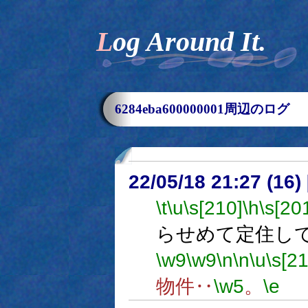
Log Around It.
6284eba600000001周辺のログ
22/05/18 21:27 (16
\t
\u
\s[210]
\h
\s[20
らせめて定住し
\w9
\w9
\n
\n
\u
\s[2
物件‥
\w5
。
\e