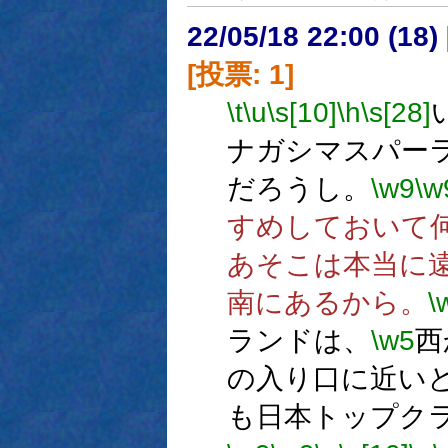
22/05/18 22:00 (
[投票: 1]
\t
\u
\s[10]
\h
\s[28]
ナガシマスパー
だろうし。
\w9
\w
すめしておいて
あそこは本当に
南にあるから。
\
ランドは、
\w5
西
の入り口に近い
も日本トップク