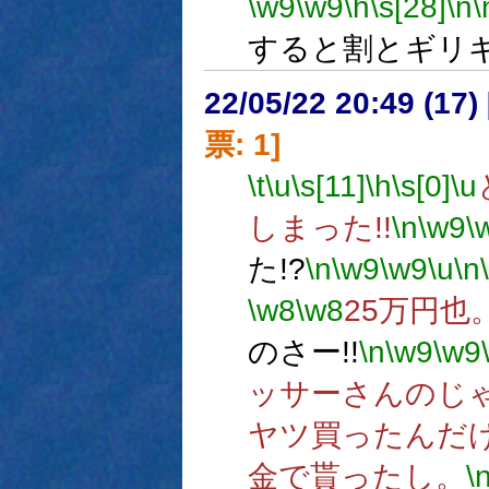
\w9
\w9
\h
\s[28]
\n
\
すると割とギリ
22/05/22 20:49 (
票: 1]
\t
\u
\s[11]
\h
\s[0]
\u
しまった!!
\n
\w9
\
た!?
\n
\w9
\w9
\u
\n
\w8
\w8
25万円也
のさー!!
\n
\w9
\w9
ッサーさんのじ
ヤツ買ったんだ
金で貰ったし。
\