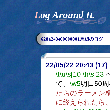
Log Around It.
628a243e00000001周辺のログ
22/05/22 20:43 (
\t
\u
\s[10]
\h
\s[23]
て、
\w5
明日50
たちのラーメン
に終えられたら