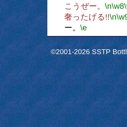
こうぜー。
\n
\w8
奢ったげる!!
\n
\w
ー。
\e
©2001-2026 SSTP Bottle 