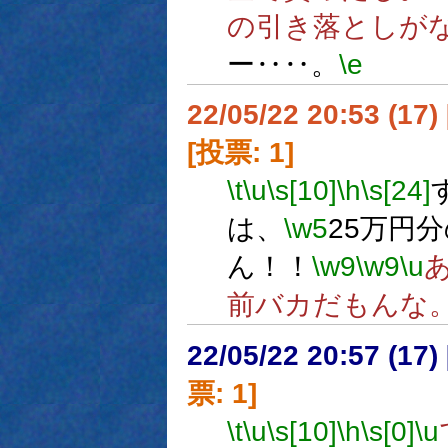
の引き落としが
ー‥‥。
\e
22/05/22 20:53 (
[投票: 1]
\t
\u
\s[10]
\h
\s[24]
は、
\w5
25万円
ん！！
\w9
\w9
\u
前バカだもんな
22/05/22 20:57 (
票: 1]
\t
\u
\s[10]
\h
\s[0]
\u