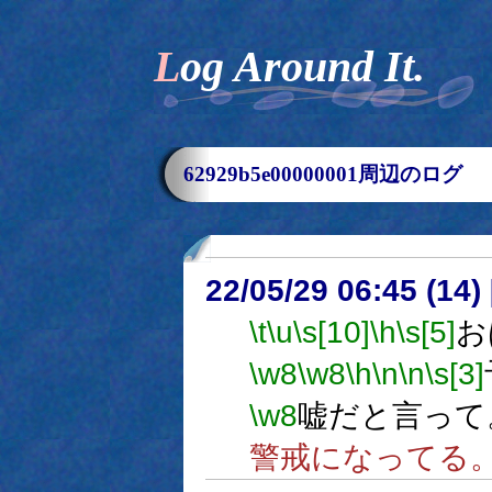
Log Around It.
62929b5e00000001周辺のログ
22/05/29 06:45 (
\t
\u
\s[10]
\h
\s[5]
お
\w8
\w8
\h
\n
\n
\s[3]
\w8
嘘だと言って
警戒になってる