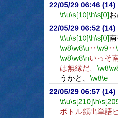
22/05/29 06:46 (
\t
\u
\s[10]
\h
\s[0]
お
22/05/29 06:52 (
\t
\u
\s[10]
\h
\s[0]
南
\w8
\w8
\u
‥
\w9
‥
\w8
\w8
\n
いっそ
は無縁だ。
\w8
\w
うかと。
\w8
\e
22/05/29 06:57 (14
\t
\u
\s[210]
\h
\s[20
ボトル頻出単語