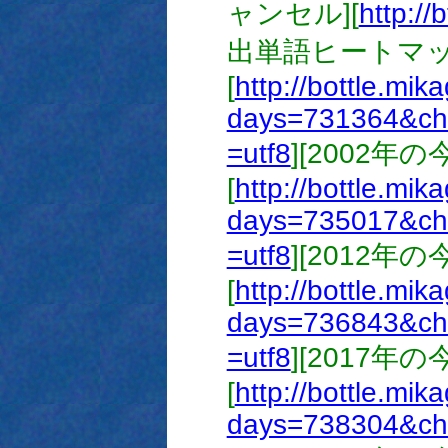
ャンセル][
http://
出単語ヒートマッ
[
http://bottle.mik
days=731364&ch
=utf8
][2002年
[
http://bottle.mik
days=735017&ch
=utf8
][2012年
[
http://bottle.mik
days=736843&ch
=utf8
][2017年
[
http://bottle.mik
days=738304&ch