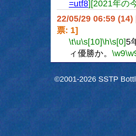
=utf8
][2021年
22/05/29 06:59 (
票: 1]
\t
\u
\s[10]
\h
\s[0]
5
ィ優勝か。
\w9
\w
©2001-2026 SSTP Bottle 