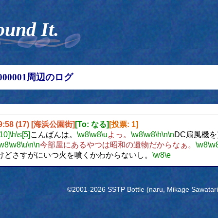
ound It.
00000001周辺のログ
19:58 (17) [海浜公園街]
[To: なる]
[投票: 1]
[10]
\h
\s[5]
こんばんは。
\w8
\w8
\u
よっ。
\w8
\w8
\h
\n
\n
DC扇風機
\w8
\w8
\u
\n
\n
今部屋にあるやつは昭和の遺物だからなぁ。
\w8
\w
けどさすがにいつ火を噴くかわからないし。
\w8
\e
©2001-2026 SSTP Bottle (naru, Mikage Sawatari) 