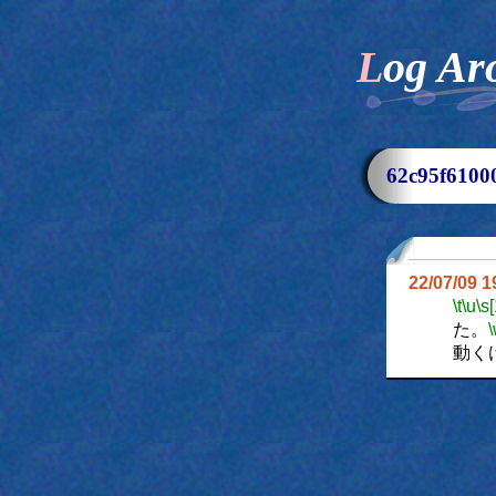
Log Ar
62c95f61
22/07/09 
\t
\u
\s
た。
動く