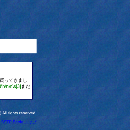
を買ってきまし
8
\h
\n
\n
\s[3]
まだ
All rights reserved.
SSTP Bottle トップ