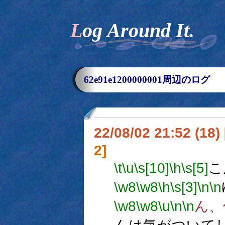
Log Around It.
62e91e1200000001周辺のログ
22/08/02 21:52 (
2]
\t
\u
\s[10]
\h
\s[5]
こ
\w8
\w8
\h
\s[3]
\n
\n
\w8
\w8
\u
\n
\n
ん、