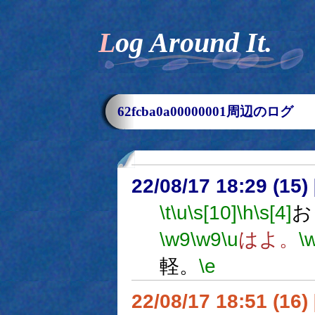
Log Around It.
62fcba0a00000001周辺のログ
22/08/17 18:29 (
\t
\u
\s[10]
\h
\s[4]
お
\w9
\w9
\u
はよ。
\
軽。
\e
22/08/17 18:51 (