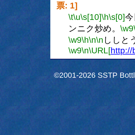
票: 1]
\t
\u
\s[10]
\h
\s[0]
今
ンニク炒め。
\w9
\w9
\h
\n
\n
ししと
\w9
\n
\URL[
http://
©2001-2026 SSTP Bottle 