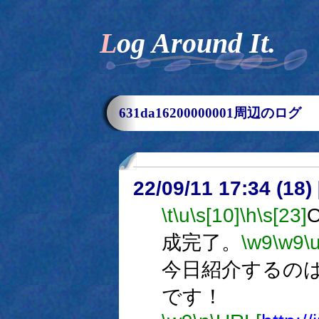
Log Around It.
631da16200000001周辺のログ
22/09/11 17:34 (
\t
\u
\s[10]
\h
\s[23]
成完了。
\w9
\w9
\
今日紹介するの
です！