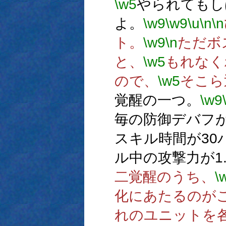
\w5
やられてもし
よ。
\w9
\w9
\u
\n
\n
ト。
\w9
\n
ただボ
と、
\w5
もれなく
ので、
\w5
そこら
覚醒の一つ。
\w9
毎の防御デバフが
スキル時間が30
ル中の攻撃力が1
二覚醒のうち、
\
化にあたるのが
れのユニットを