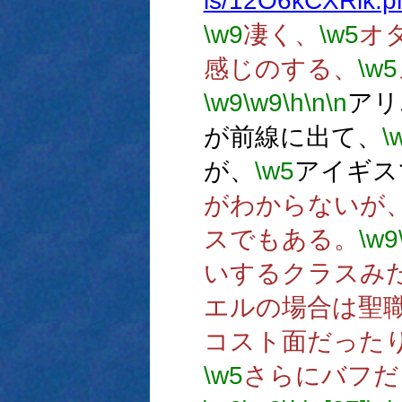
is/12O6kCXRlk.p
\w9
凄く、
\w5
オ
感じのする、
\w5
\w9
\w9
\h
\n
\n
アリ
が前線に出て、
\
が、
\w5
アイギス
がわからないが
スでもある。
\w9
いするクラスみ
エルの場合は聖
コスト面だった
\w5
さらにバフだ