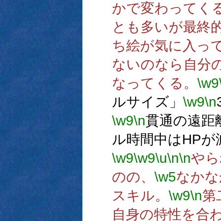
かで変わってく
とも多いが最終
ち絵が気に入っ
ないのなら自分
なってくる。
\w9
ルサイズ」
\w9
\n
\w9
\n
貫通の遠距
ル時間中はHPが
\w9
\w9
\u
\n
\n
やら
のの、
\w5
なかな
スキル。
\w9
\n
第
自身の特性を合