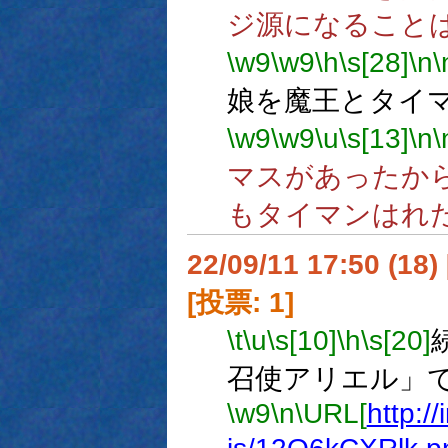
ジ源になること
\w9
\w9
\h
\s[28]
\n
\
娘を魔王とタイ
\w9
\w9
\u
\s[13]
\n
\
マスがあったか
もタイマンはれ
22/09/11 17:50 (
[投票: 1]
\t
\u
\s[10]
\h
\s[20]
召使アリエル」
\w9
\n
\URL[
http:/