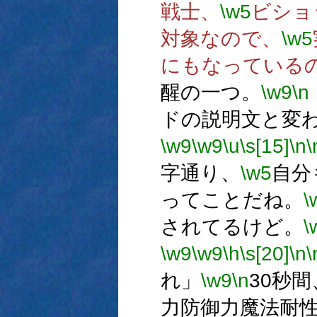
戦士、
\w5
ビショ
対象なので、
\w5
にもなっている
醒の一つ。
\w9
\n
ドの説明文と変
\w9
\w9
\u
\s[15]
\n
\
字通り、
\w5
自分
ってことだね。
\
されてるけど。
\
\w9
\w9
\h
\s[20]
\n
\
れ」
\w9
\n
30秒間
力防御力魔法耐性