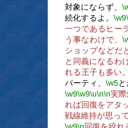
対象にならず、
\
続化するよ。
\w9
一つであるヒー
う事なわけで、
\
ショップなどだ
と同義になるわ
れる王子も多い
パーティ、
\w5
と
\w9
\w9
\u
\n
\n
実際
れば回復をアタ
戦線維持が思っ
\w9
\n
回復を絞れ