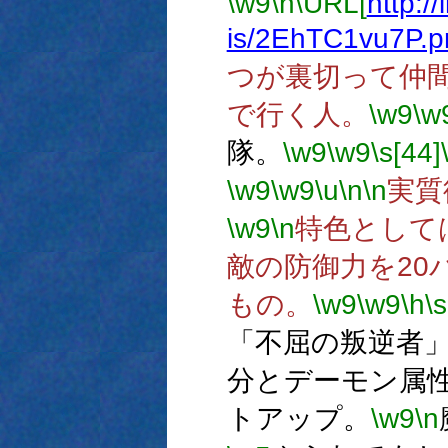
\w9
\n
\URL[
http:/
is/2EhTC1vu7P.p
つが裏切って仲
で行く人。
\w9
\w
隊。
\w9
\w9
\s[44]
\w9
\w9
\u
\n
\n
実質
\w9
\n
特色として
敵の防御力を20
もの。
\w9
\w9
\h
\s
「不屈の叛逆者
分とデーモン属性
トアップ。
\w9
\n