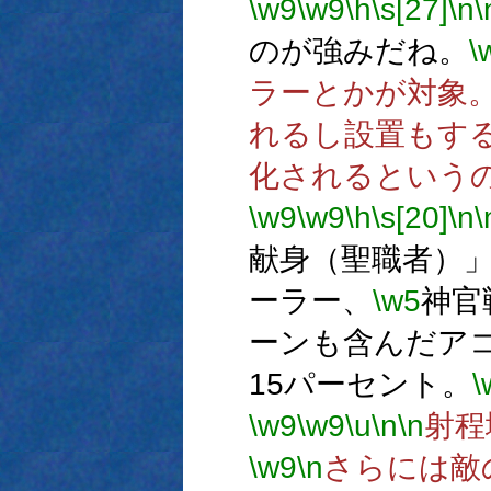
\w9
\w9
\h
\s[27]
\n
\
のが強みだね。
\
ラーとかが対象
れるし設置もす
化されるという
\w9
\w9
\h
\s[20]
\n
\
献身（聖職者）
ーラー、
\w5
神官
ーンも含んだア
15パーセント。
\
\w9
\w9
\u
\n
\n
射程
\w9
\n
さらには敵