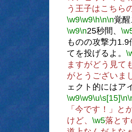
う王子はこちら
\w9
\w9
\h
\n
\n
覚醒
\w9
\n
25秒間、
\w
ものの攻撃力1.9
てを投げるよ。
\
ますがどう見て
がとうございま
ェクト的にはア
\w9
\w9
\u
\s[15]
\n
\
「今です！」と
けど、
\w5
落とす
道上なんだよな