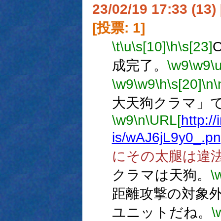
23/02/19 17:33 (
[投票: 1]
\t
\u
\s[10]
\h
\s[23]
成完了。
\w9
\w9
\
\w9
\w9
\h
\s[20]
\n
\
大天狗クラマ」
\w9
\n
\URL[
http:/
is/wAJ6jL9y0_.p
にその太腿は違
クラマは天狗。
\
距離攻撃の対象
ユニットだね。
\