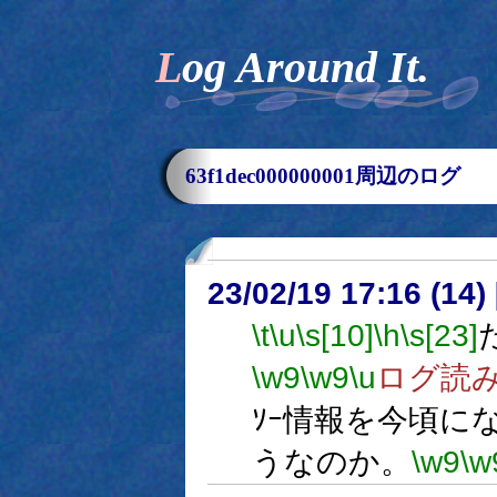
Log Around It.
63f1dec000000001周辺のログ
23/02/19 17:16 (
\t
\u
\s[10]
\h
\s[23]
\w9
\w9
\u
ログ読
ｿｰ情報を今頃に
うなのか。
\w9
\w