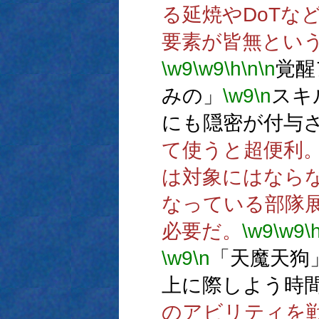
る延焼やDoTな
要素が皆無とい
\w9
\w9
\h
\n
\n
覚醒
みの」
\w9
\n
スキ
にも隠密が付与
て使うと超便利
は対象にはなら
なっている部隊
必要だ。
\w9
\w9
\
\w9
\n
「天魔天狗
上に際しよう時
のアビリティを