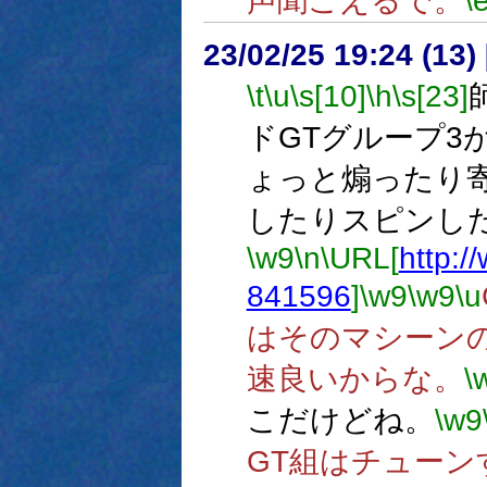
声聞こえるで。
\
23/02/25 19:24 (
\t
\u
\s[10]
\h
\s[23]
ドGTグループ3
ょっと煽ったり
したりスピンし
\w9
\n
\URL[
http:/
841596
]
\w9
\w9
\u
はそのマシーン
速良いからな。
\
こだけどね。
\w9
GT組はチュー