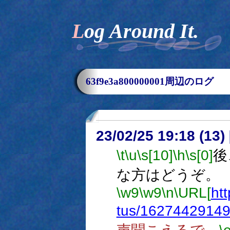
Log Around It.
63f9e3a800000001周辺のログ
23/02/25 19:18 (
\t
\u
\s[10]
\h
\s[0]
後
な方はどうぞ。
\w9
\w9
\n
\URL[
htt
tus/1627442914