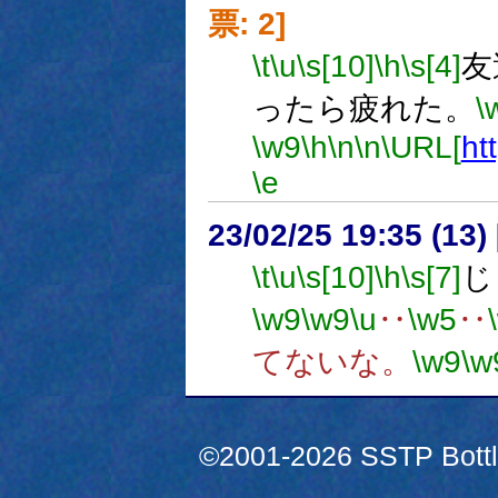
票: 2]
\t
\u
\s[10]
\h
\s[4]
友
ったら疲れた。
\
\w9
\h
\n
\n
\URL[
ht
\e
23/02/25 19:35 (
\t
\u
\s[10]
\h
\s[7]
じ
\w9
\w9
\u
‥
\w5
‥
てないな。
\w9
\w
©2001-2026 SSTP Bottle 