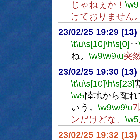
じゃねぇか！
\w9
けておりません
23/02/25 19:29 (
\t
\u
\s[10]
\h
\s[0]
‥
ね。
\w9
\w9
\u
突
23/02/25 19:30 (
\t
\u
\s[10]
\h
\s[23]
\w5
陸地から離れ
いう。
\w9
\w9
\u
ンだけどな、
\w5
23/02/25 19:32 (