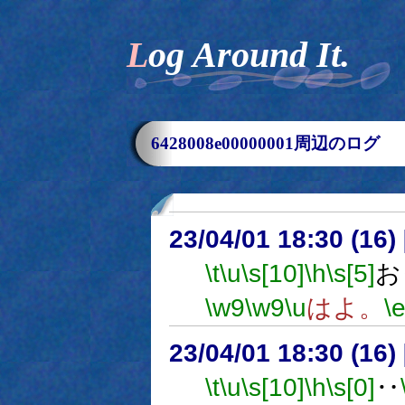
Log Around It.
6428008e00000001周辺のログ
23/04/01 18:30 (
\t
\u
\s[10]
\h
\s[5]
お
\w9
\w9
\u
はよ。
\
23/04/01 18:30 (
\t
\u
\s[10]
\h
\s[0]
‥