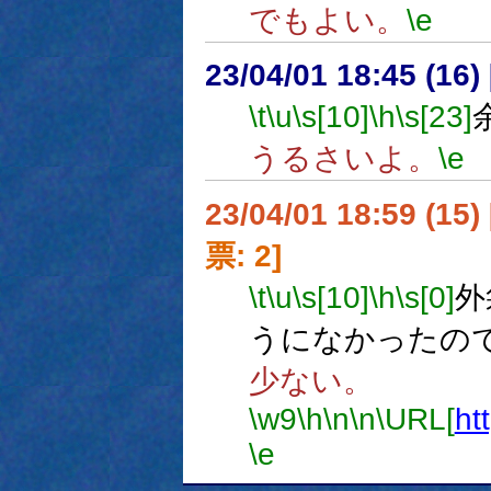
でもよい。
\e
23/04/01 18:45 (
\t
\u
\s[10]
\h
\s[23]
うるさいよ。
\e
23/04/01 18:59 (
票: 2]
\t
\u
\s[10]
\h
\s[0]
外
うになかったの
少ない。
\w9
\h
\n
\n
\URL[
ht
\e