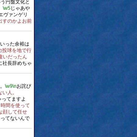
いう円盤文化と
、
\w5
じゃあや
エヴァンゲリ
出すのかよお前
いった余裕は
力投球を地で行
違いだったん
に社長辞めちゃ
。
\w9
\n
お詫び
ない人。
ゃってますよ
け時間を使って
な顔して任せ
わってないんで