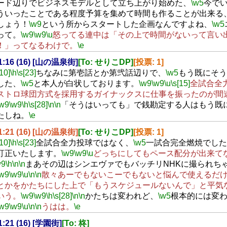
ード辺りでビジネスモデルとして立ち上がり始めた、
\w5
今で
ういったことである程度予算を集めて時間も作ることが出来る
しょう！
\w9
という所からスタートした企画なんですよね、
\w5
って。
\w9
\w9
\u
怒ってる連中は「その上で時間がないって言い
！」ってなるわけで。
\e
21:16 (16) [山の温泉街]
[To: せりこDP]
[投票: 1]
[10]
\h
\s[23]
ちなみに第壱話とか第弐話辺りで、
\w5
もう既にそう
した、
\w5
と本人が白状しております。
\w9
\w9
\u
\s[15]
全試合全
ストロ球団方式を採用するガイナックスに仕事を振ったのが間
\w9
\w9
\h
\s[28]
\n
\n
「そうはいっても」で銭勘定する人はもう既
たしね。
\e
21:21 (16) [山の温泉街]
[To: せりこDP]
[投票: 1]
[10]
\h
\s[23]
全試合全力投球ではなく、
\w5
一試合完全燃焼でした
訂正いたします。
\w9
\w9
\u
どっちにしてもペース配分が出来て
w9
\h
\n
\n
まあその辺はシンエヴァでもバッチリNHKに撮られち
\w9
\w9
\u
\n
\n
散々あーでもないこーでもないと悩んで使えるだ
とかをかたちにした上で「もうスケジュールないんで」と平気
いう。
\w9
\w9
\h
\s[28]
\n
\n
かたちは変われど、
\w5
根本的には変
\w9
\w9
\u
\n
\n
うはは。
\e
21:21 (16) [学園街]
[To: 柊]