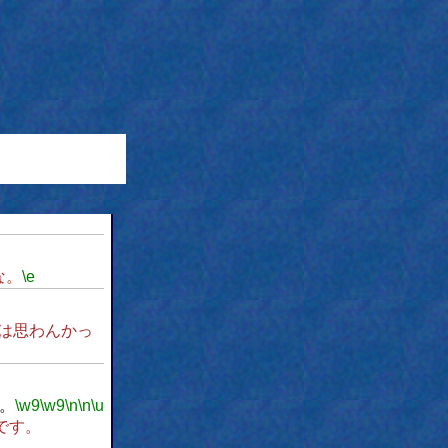
な。
\e
は思わんかっ
。
\w9
\w9
\n
\n
\u
です。