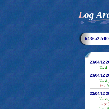
Log Ar
6436a22c
23/04/12 
\t
\u
\s
23/04/12 
\t
\u
\s
た。
\
23/04/12 
\t
\u
\s
スケ
\n
\UR