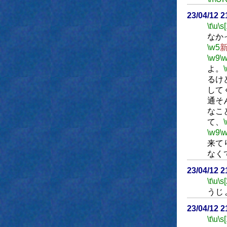
23/04/12 
\t
\u
\s
なか
\w5
\w9
\
よ。
るけ
して
通そ
なこ
て、
\w9
\
来て
なく
23/04/12 
\t
\u
\s
うじ
23/04/12 
\t
\u
\s