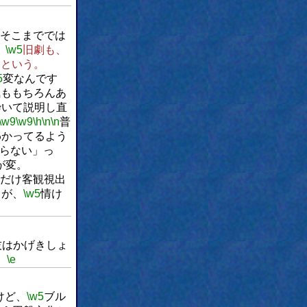
そこまででは
、
\w5
旧劇も、
いという。
5
変なんです
気ももちろんあ
砕いて説明し直
\w9
\w9
\h
\n
\n
普
わかってるよう
らない」っ
が変。
だけ客観視出
りが、
\w5
情け
技はかげきしょ
。
\e
けど、
\w5
ブル