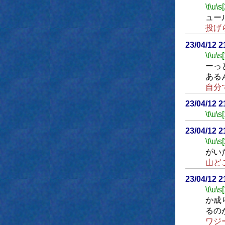
\t
\u
\s
ュー
投げ
23/04/12 
\t
\u
\s
ーっ
ある
自分
23/04/12 
\t
\u
\s
23/04/12 
\t
\u
\s
がい
山ど
23/04/12 
\t
\u
\s
か成
るの
ワジ