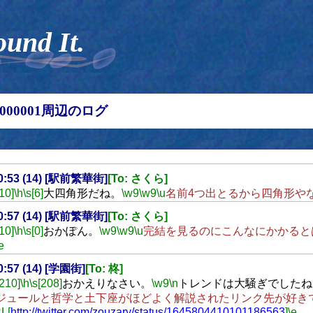
ound It.
00000001周辺のログ
20:53 (14) [駅前繁華街]
[To: さくら]
[10]
\h
\s[6]
大四角形だね。
\w9
\w9
\u
名前4つ出とるから四角形や
20:57 (14) [駅前繁華街]
[To: さくら]
[10]
\h
\s[0]
おかぽん。
\w9
\w9
\u
完結を見るのにこんなにかかると
e
20:57 (14) [学園街]
[To: 柊]
[210]
\h
\s[208]
おかえりなさい。
\w9
\n
トレンドは大騒ぎでしたね
ジュールと哲学と土下座がほどよく解説されたリンク先が好き
L[
http://twitter.com/zouzary/status/1645804410101186563
]
\e