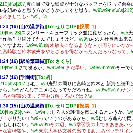
[210]
\h
\s[207]
真面目で変な監督が十分なバッファを取って余裕
ルを組めると思う方がどうかしてると思う。
\w9
\w9
\n
\n
\u
\s[212
られましても‥
\w5
。
\e
21:23 (16) [山の温泉街]
[To: せりこDP]
[投票: 1]
[10]
\h
\s[23]
スタンリー・キューブリック並に変だったら、
\w5
天
と作品作り続けてたんでしょうけど。
\w9
\n
あの人社長業出来る
んですよね。
\w9
\w9
\u
鈴木敏夫になるような人が周りにいなか
で宮崎駿と鈴木敏夫をやらざるを得なかったんだろうなって。
\
21:24 (16) [駅前繁華街]
[To: さくら]
[10]
\h
\s[4]
さて寝るか。
\w9
\w9
\u
まだ早い。
\w9
\w9
\h
\n
\n
そーで
21:27 (16) [学園街]
[To: 柊]
[210]
\h
\s[207]
ふむ。
\w9
庵野の周りに宮崎と鈴木と 新海と細田
たら、
\w5
どんなアニメになってただろうね。
\w9
\w9
\n
\n
\u
ナン
ころか宇宙のぼって空中分解するのでは？
\e
21:30 (15) [山の温泉街]
[To: せりこDP]
[投票: 1]
[10]
\h
\s[23]
いや。
\w9
\n
むしろ人の評価を気にするというか、
\w
り上がりたい！
\w9
っていうのがあるから、
\w5
むしろ進んで両
かもしれない。
\w9
\w9
\u
その辺、
\w5
学習院の出でまあまあバ
ーな宮崎駿や、
\w5
東京大学仏文科の出でまあまあバッチリイ