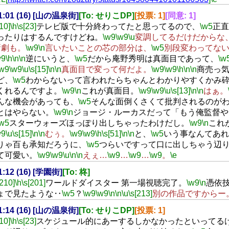
21:01 (16) [山の温泉街]
[To: せりこDP]
[投票: 1]
[同意: 1]
[10]
\h
\s[23]
テレビ版で十分終わってたと思ってるので、
\w5
正直
ったりはするんですけどね。
\w9
\w9
\u
変調してるだけだからな
新劇も。
\w9
\n
言いたいことの芯の部分は、
\w5
別段変わってな
w9
\h
\n
\n
逆にいうと、
\w5
だから庵野秀明は真面目であって、
\w
\w9
\w9
\u
\s[15]
\n
\n
真面目で変って何だよ。
\w9
\w9
\h
\n
\n
商売っ
ど、
\w5
わからないって言われたらちゃんとわかりやすくかみ
くれるんですよ。
\w9
\n
これが真面目。
\w9
\w9
\u
\s[13]
\n
\n
はぁ。
んな機会があっても、
\w5
そんな面倒くさくて批判されるのが
とはやらない。
\w9
\n
ジョージ・ルーカスだって「もう俺監督や
\w5
スターウォーズほっぽり出しちゃったわけだし。
\w9
\n
これ
w9
\u
\s[15]
\n
\n
むぅ。
\w9
\w9
\h
\s[51]
\n
\n
と、
\w5
いう事なんてあれ
りゃ百も承知だろうに、
\w5
つらいですって口に出しちゃう辺
て可愛い。
\w9
\w9
\u
\n
\n
えぇ…
\w9
…
\w9
…
\w9
。
\e
21:12 (16) [学園街]
[To: 柊]
[210]
\h
\s[201]
ワールドダイスター 第一場視聴完了。
\w9
\n
憑依
ょで見たような‥
\w5
？
\w9
\w9
\n
\n
\u
\s[213]
別の作品ですからー
21:14 (16) [山の温泉街]
[To: せりこDP]
[投票: 1]
[10]
\h
\s[23]
スケジュール的にあーするしかなかったといってる