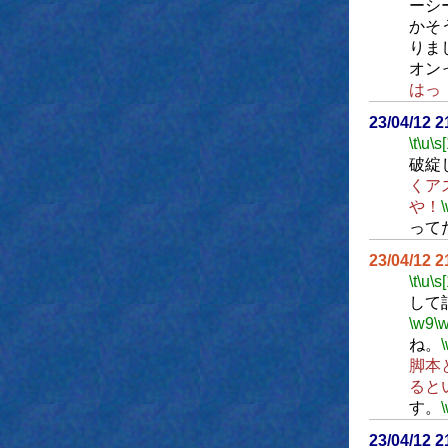
ーシ
かそ
りま
オン
はっ
23/04/12 
\t
\u
\s
破綻
くア
や！
って
23/04/12 
\t
\u
\s
して
\w9
\
ね。
脚本
ると
す。
23/04/12 