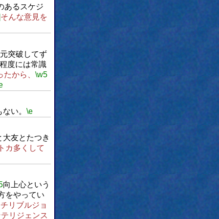
のあるスケジ
]
そんな意見を
元突破してず
程度には常識
ったから、
\w5
e
もない。
\e
と大友とたつき
トカ多くして
5
向上心という
方をやってい
ッチリブルジョ
ンテリジェンス