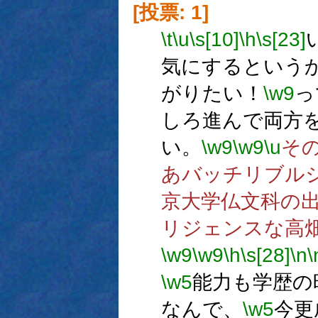
[投票: 1]
\t
\u
\s[10]
\h
\s[23]
気にするという
がりたい！
\w9
っ
しろ進んで両方
い。
\w9
\w9
\u
そ
あバッチリブル
京大学仏文科の
リジェンスな高
\w9
\w9
\h
\s[28]
\n
\
\w5
能力も学歴の
なんで、
\w5
今更