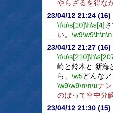
やらざるを得な
23/04/12 21:24 (
\t
\u
\s[10]
\h
\s[4]
さ
い。
\w9
\w9
\h
\n
\n
23/04/12 21:27 (16
\t
\u
\s[210]
\h
\s[20
崎と鈴木と 新海
ら、
\w5
どんなア
\w9
\w9
\n
\n
\u
ナン
のぼって空中分
23/04/12 21:30 (