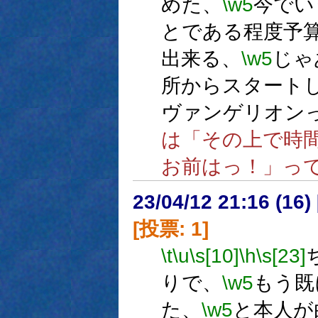
めた、
\w5
今でい
とである程度予
出来る、
\w5
じゃ
所からスタート
ヴァンゲリオン
は「その上で時
お前はっ！」っ
23/04/12 21:16 (
[投票: 1]
\t
\u
\s[10]
\h
\s[23]
りで、
\w5
もう既
た、
\w5
と本人が