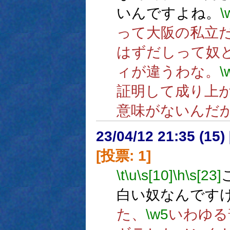
いんですよね。
\
って大阪の私立
はずだしって奴
ィが違うわな。
\
証明して成り上
意味がないんだ
23/04/12 21:35 (
[投票: 1]
\t
\u
\s[10]
\h
\s[23]
白い奴なんです
た、
\w5
いわゆる