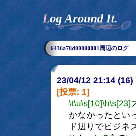
Log Around It.
6436a78d00000001周辺のログ
23/04/12 21:14 (
[投票: 1]
\t
\u
\s[10]
\h
\s[23]
かなかったとい
ド辺りでビジネ