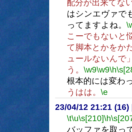
配分が出来てな
はシンエヴァでも
ってますよね。
\
こーでもないと
て脚本とかをか
ュールないんで
う。
\w9
\w9
\h
\s[2
根本的には変わ
うはは。
\e
23/04/12 21:21 (16
\t
\u
\s[210]
\h
\s[20
バッファを取っ