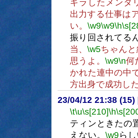
ギラしたメンタ
出力する仕事は
い。
\w9
\w9
\h
\s[2
振り回されてる
当、
\w5
ちゃんと
思うよ。
\w9
\n
何
かれた連中の中
方出身で成功し
23/04/12 21:38 (15
\t
\u
\s[210]
\h
\s[20
ティンときたの
えない。
\w9
らし