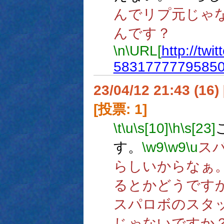
んでリプ元じゃ
んです？
\n
\URL[
http://tw
5831777779585
23/04/12 21:43 (
[投票: 1]
\t
\u
\s[10]
\h
\s[23]
す。
\w9
\w9
\u
ス
らしいからなぁ
るとかどうです
スパロボのスタッ
じゃないですか