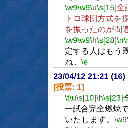
\w9
\w9
\u
\s[15]
全
トロ球団方式を
を振ったのが間
\w9
\w9
\h
\s[28]
\n
\
定する人はもう
ね。
\e
23/04/12 21:21 (
[投票: 1]
\t
\u
\s[10]
\h
\s[23]
一試合完全燃焼
いたします。
\w9