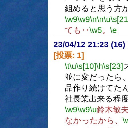
組めると思う方
\w9
\w9
\n
\n
\u
\s[2
ても‥
\w5
。
\e
23/04/12 21:23 (
[投票: 1]
\t
\u
\s[10]
\h
\s[23]
並に変だったら
品作り続けてた
社長業出来る程
\w9
\w9
\u
鈴木敏
なかったから、
\