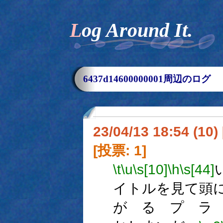
Log Around It.
6437d14600000001周辺のログ
23/04/13 18:54 (
[投票: 1]
\t
\u
\s[10]
\h
\s[44]
イトルを見て頭
が る プ ラ