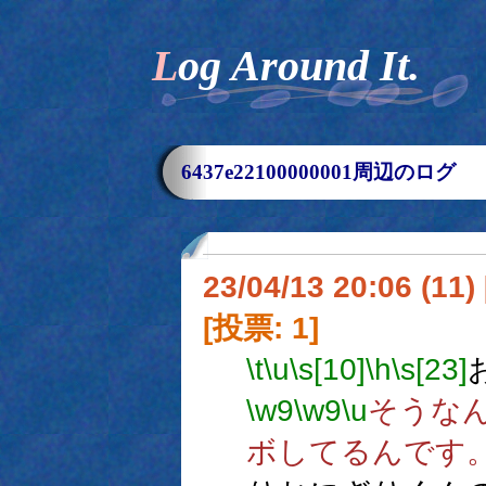
Log Around It.
6437e22100000001周辺のログ
23/04/13 20:06 (
[投票: 1]
\t
\u
\s[10]
\h
\s[23]
\w9
\w9
\u
そうな
ボしてるんです