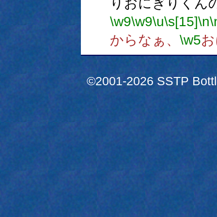
りおにぎりくん
\w9
\w9
\u
\s[15]
\n
\
からなぁ、
\w5
お
©2001-2026 SSTP Bottle 