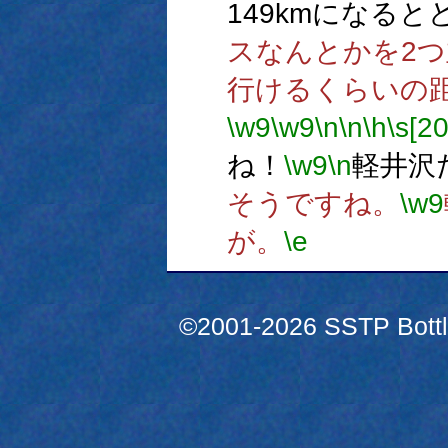
149kmになる
スなんとかを2
行けるくらいの
\w9
\w9
\n
\n
\h
\s[2
ね！
\w9
\n
軽井沢
そうですね。
\w9
が。
\e
©2001-2026 SSTP Bottle 