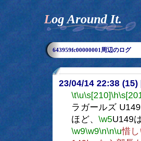
Log Around It.
643959fc00000001周辺のログ
23/04/14 22:38 (15
\t
\u
\s[210]
\h
\s[20
ラガールズ U14
ほど、
\w5
U14
\w9
\w9
\n
\n
\u
惜し