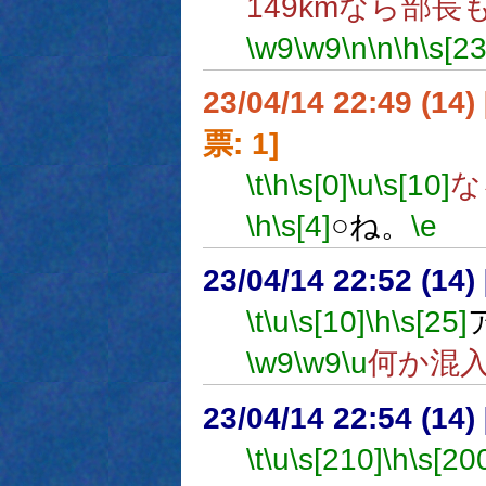
149kmなら部
\w9
\w9
\n
\n
\h
\s[2
23/04/14 22:49 (
票: 1]
\t
\h
\s[0]
\u
\s[10]
な
\h
\s[4]
○ね。
\e
23/04/14 22:52 (
\t
\u
\s[10]
\h
\s[25]
\w9
\w9
\u
何か混
23/04/14 22:54 (14
\t
\u
\s[210]
\h
\s[20