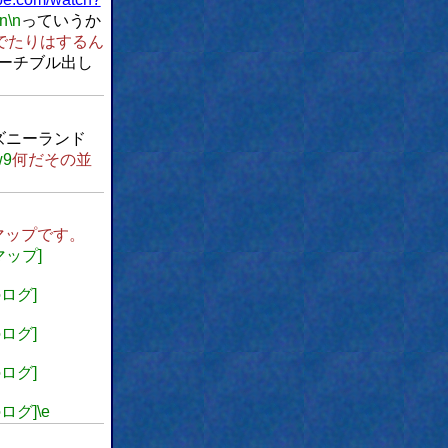
\n
\n
っていうか
でたりはするん
ーチブル出し
ズニーランド
w9
何だその並
マップです。
マップ]
のログ]
のログ]
のログ]
のログ]
\e