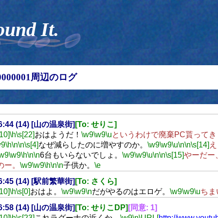
ound It.
00000001周辺のログ
06:44 (14) [山の温泉街]
[To: せりこ]
[10]
\h
\s[22]
おはようだ！
\w9
\w9
\u
というわけで廃棄PC貰ってき
w9
\h
\n
\n
\s[4]
なぜ減らしたのに増やすのか。
\w9
\w9
\u
\n
\n
\s[14]
え
\w9
\w9
\h
\n
\n
6台もいらないでしょ。
\w9
\w9
\u
\n
\n
\s[15]
やーだー
のー。
\w9
\w9
\h
\n
\n
子供か。
\e
06:45 (14) [駅前繁華街]
[To: さくら]
[10]
\h
\s[0]
おはよ。
\w9
\w9
\n
だがやるのはエロゲ。
\w9
\w9
\u
ちま
06:58 (14) [山の温泉街]
[To: せりこDP]
[同意: 1]
[10]
\h
\s[23]
これラグーナの近くか。
\w9
\n
\URL[
http://www.yout