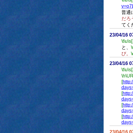
v=o7
普通
だろ
てく
23/04/16 
\t
\u
\s
と、
び。
\
23/04/16 
\t
\u
\s
\h
\U
[
http:
days
[
http:
days
[
http:
days
[
http:
days
23/04/16 