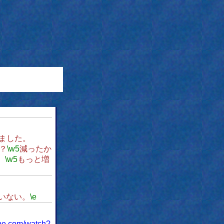
ました。
？
\w5
減ったか
、
\w5
もっと増
いない。
\e
ube.com/watch?