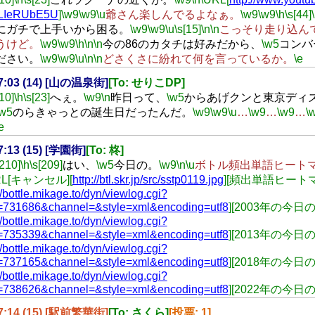
LIeRUbE5U
]
\w9
\w9
\u
爺さん楽しんでるよなぁ。
\w9
\w9
\h
\s[44]
にガチで上手いから困る。
\w9
\w9
\u
\s[15]
\n
\n
こっそり走り込ん
うけど。
\w9
\w9
\h
\n
\n
今の86のカタチは好みだから、
\w5
コンバ
ださい。
\w9
\w9
\u
\n
\n
どさくさに紛れて何を言っているか。
\e
07:03 (14) [山の温泉街]
[To: せりこDP]
[10]
\h
\s[23]
へぇ。
\w9
\n
昨日って、
\w5
からあげクンと東京ディ
\w5
のらきゃっとの誕生日だったんだ。
\w9
\w9
\u
…
\w9
…
\w9
…
\
e
07:13 (15) [学園街]
[To: 柊]
[210]
\h
\s[209]
はい、
\w5
今日の。
\w9
\n
\u
ボトル頻出単語ヒート
RL[キャンセル][
http://btl.skr.jp/src/sstp0119.jpg
][頻出単語ヒート
//bottle.mikage.to/dyn/viewlog.cgi?
=731686&channel=&style=xml&encoding=utf8
][2003年の今日
//bottle.mikage.to/dyn/viewlog.cgi?
=735339&channel=&style=xml&encoding=utf8
][2013年の今日
//bottle.mikage.to/dyn/viewlog.cgi?
=737165&channel=&style=xml&encoding=utf8
][2018年の今日
//bottle.mikage.to/dyn/viewlog.cgi?
=738626&channel=&style=xml&encoding=utf8
][2022年の今日
07:14 (15) [駅前繁華街]
[To: さくら]
[投票: 1]