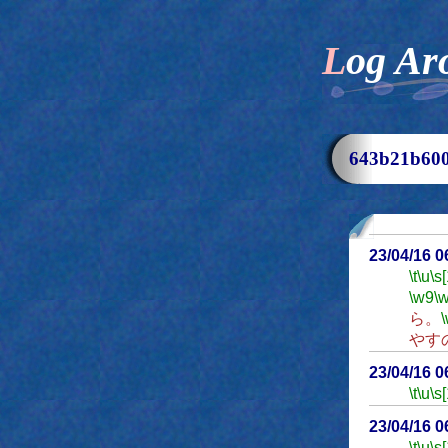
Log Ar
643b21b6
23/04/16 
\t
\u
\s
\w9
\
ら。
やす
23/04/16 
\t
\u
\s
23/04/16 
\t
\u
\s