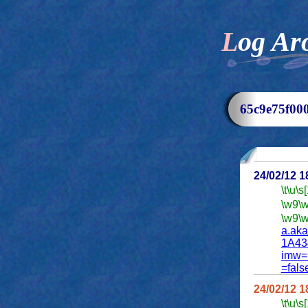
Log Ar
65c9e75f
24/02/12 
\t
\u
\s
\w9
\
\w9
\
a.ak
1A43
imw=
=fals
24/02/12 
\t
\u
\s