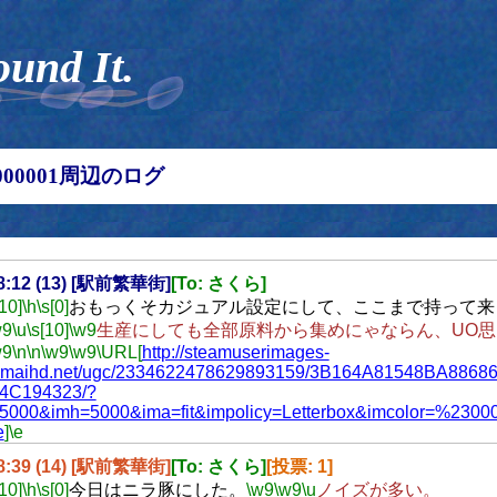
ound It.
00000001周辺のログ
18:12 (13) [駅前繁華街]
[To: さくら]
[10]
\h
\s[0]
おもっくそカジュアル設定にして、ここまで持って来
w9
\u
\s[10]
\w9
生産にしても全部原料から集めにゃならん、UO
w9
\n
\n
\w9
\w9
\URL[
http://steamuserimages-
amaihd.net/ugc/2334622478629893159/3B164A81548BA886
4C194323/?
5000&imh=5000&ima=fit&impolicy=Letterbox&imcolor=%23000
e
]
\e
18:39 (14) [駅前繁華街]
[To: さくら]
[投票: 1]
[10]
\h
\s[0]
今日はニラ豚にした。
\w9
\w9
\u
ノイズが多い。