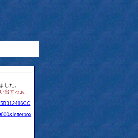
ました。
思い出すわぁ。
865B312486CC
000&letterbox