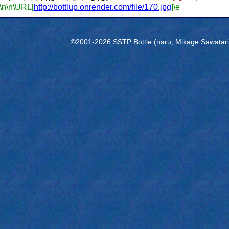
\n
\n
\URL[
http://bottlup.onrender.com/file/170.jpg
]
\e
©2001-2026 SSTP Bottle (naru, Mikage Sawatari) 