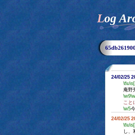
Log Ar
65db2619
24/02/25 
\t
\u
\s
庵野
\w9
\
こと
\w5
24/02/25 
\t
\u
\s
し、