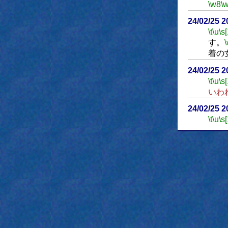
\w8
\
24/02/25 
\t
\u
\s
す。
着の
24/02/25 
\t
\u
\s
いわ
24/02/25 
\t
\u
\s