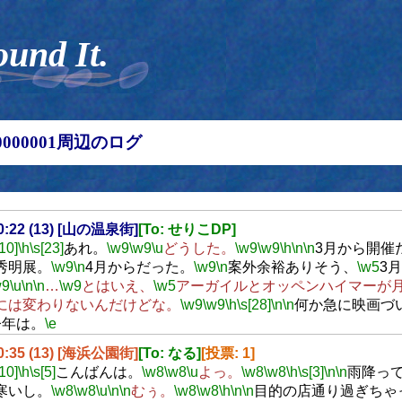
ound It.
00000001周辺のログ
20:22 (13) [山の温泉街]
[To: せりこDP]
[10]
\h
\s[23]
あれ。
\w9
\w9
\u
どうした。
\w9
\w9
\h
\n
\n
3月から開催
秀明展。
\w9
\n
4月からだった。
\w9
\n
案外余裕ありそう、
\w5
3
w9
\u
\n
\n
…
\w9
とはいえ、
\w5
アーガイルとオッペンハイマーが
には変わりないんだけどな。
\w9
\w9
\h
\s[28]
\n
\n
何か急に映画づ
今年は。
\e
20:35 (13) [海浜公園街]
[To: なる]
[投票: 1]
[10]
\h
\s[5]
こんばんは。
\w8
\w8
\u
よっ。
\w8
\w8
\h
\s[3]
\n
\n
雨降っ
寒いし。
\w8
\w8
\u
\n
\n
むぅ。
\w8
\w8
\h
\n
\n
目的の店通り過ぎちゃ