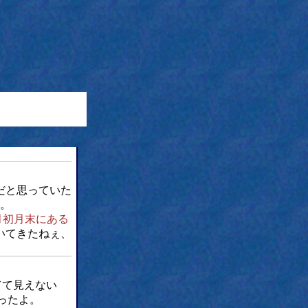
だと思っていた
月。
月初月末にある
いてきたねぇ、
てて見えない
ったよ。