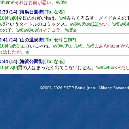
w8
\u
\n
\n
それはお前が悪い。
\w8
\e
20:39 (14) [海浜公園街]
[To: なる]
[10]
\h
\s[0]
今日のお買い物は、
\w4
みらくるる著、メイドさんの
\w8
というタイトルのコミックス。
\w8
\w8
\u
\s[11]
おい。
\w8
\w8
\
女の子。
\w8
\w8
\u
\n
\n
マテコラ。
\w8
\e
20:41 (14) [山の温泉街]
[To: せりこDP]
[10]
\h
\s[51]
エロいにゃね。
\w9
\w9
\u
…
\w9
…
\w9
まあAmazonか
れはしたが。
\e
20:44 (14) [海浜公園街]
[To: なる]
[10]
\h
\s[0]
男の人はまったく出てこないけどね。
\w8
\w8
\u
KRだ
©2001-2026 SSTP Bottle (naru, Mikage Sawatari) 