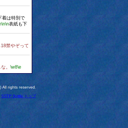
下着は特別で
h
\n
\n
表紙も下
ら18禁やぞって
しな。
\w8
\e
All rights reserved.
SSTP Bottle トップ