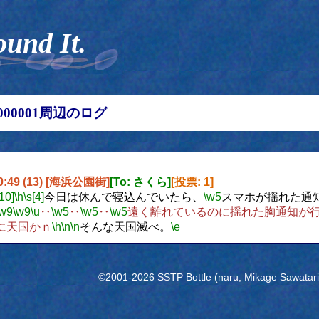
ound It.
00000001周辺のログ
20:49 (13) [海浜公園街]
[To: さくら]
[投票: 1]
[10]
\h
\s[4]
今日は休んで寝込んでいたら、
\w5
スマホが揺れた通
\w9
\w9
\u
‥
\w5
‥
\w5
‥
\w5
遠く離れているのに揺れた胸通知が
に天国かｎ
\h
\n
\n
そんな天国滅べ。
\e
©2001-2026 SSTP Bottle (naru, Mikage Sawatari) 