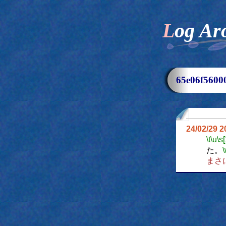
Log Ar
65e06f56
24/02/29 
\t
\u
\s
た。
まさ