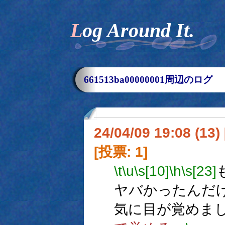
Log Around It.
661513ba00000001周辺のログ
24/04/09 19:08 (
[投票: 1]
\t
\u
\s[10]
\h
\s[23]
ヤバかったんだ
気に目が覚めま