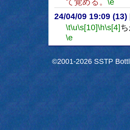
て覚める。
\e
24/04/09 19:09 (
\t
\u
\s[10]
\h
\s[4]
ち
\e
©2001-2026 SSTP Bottle 