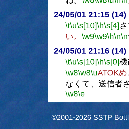
ね。
\w8
\w8
\u
\n
\n
24/05/01 21:15 (
\t
\u
\s[10]
\h
\s[4]
さ
い。
\w9
\w9
\h
\n
\n
24/05/01 21:16 (
\t
\u
\s[10]
\h
\s[0]
機
\w8
\w8
\u
ATOKめ
なくて、送信者
\w8
\e
©2001-2026 SSTP Bottle 