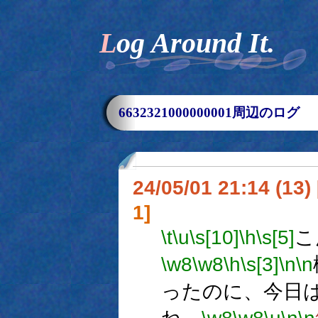
Log Around It.
6632321000000001周辺のログ
24/05/01 21:14 (
1]
\t
\u
\s[10]
\h
\s[5]
こ
\w8
\w8
\h
\s[3]
\n
\n
ったのに、今日