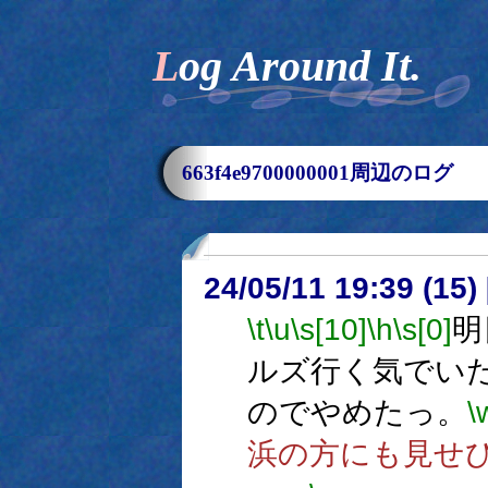
Log Around It.
663f4e9700000001周辺のログ
24/05/11 19:39 (
\t
\u
\s[10]
\h
\s[0]
明
ルズ行く気でい
のでやめたっ。
\
浜の方にも見せ