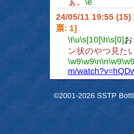
ぁ。
\e
24/05/11 19:55 (
票: 1]
\t
\u
\s[10]
\h
\s[0]
お
ン状のやつ見た
\w9
\w9
\n
\n
\w9
\w
m/watch?v=hQD
©2001-2026 SSTP Bottle 