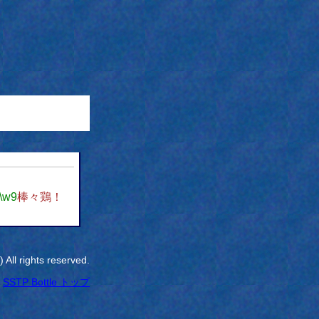
\w9
棒々鶏！
All rights reserved.
SSTP Bottle トップ