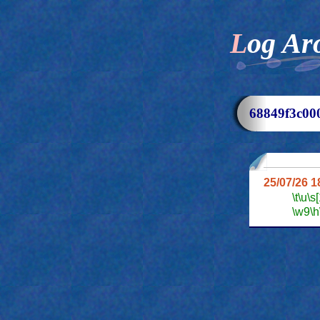
Log Ar
68849f3c
25/07/26 
\t
\u
\s
\w9
\h