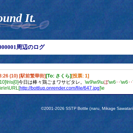
ound It.
00000001周辺のログ
18:26 (10) [駅前繁華街]
[To: さくら]
[投票: 1]
[10]
\h
\s[0]
今日は棒々鶏ごまワサビタレ。
\w9
\w9
\u
ぼ
\w6
‥
\w6
‥
\n
\n
\URL[
http://bottlup.onrender.com/file/647.jpg
]
\e
©2001-2026 SSTP Bottle (naru, Mikage Sawatari) 