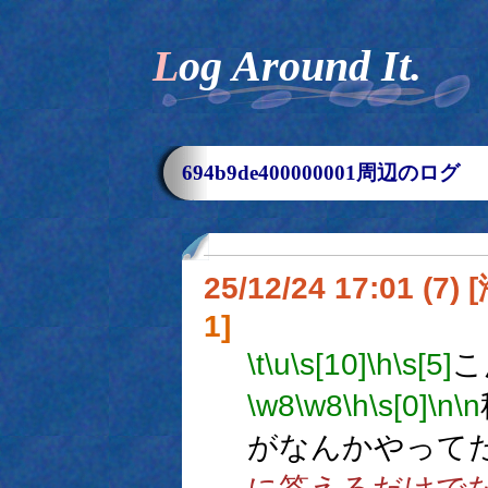
Log Around It.
694b9de400000001周辺のログ
25/12/24 17:01 (
1]
\t
\u
\s[10]
\h
\s[5]
こ
\w8
\w8
\h
\s[0]
\n
\n
がなんかやって