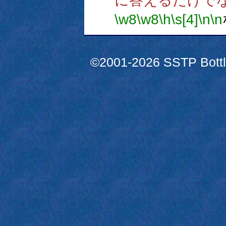
に答えるだけで
\w8
\w8
\h
\s[4]
\n
\n
©2001-2026 SSTP Bottle 