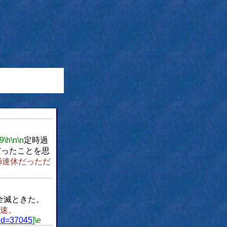
9
\h
\n
\n
定時過
だったことを思
6連休だっただ
全滅ときた。
５速。
_id=37045
]
\e