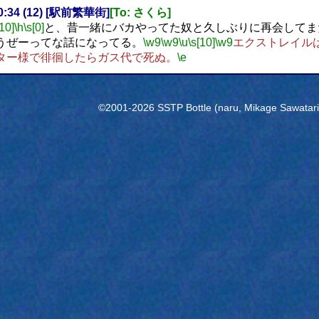
20:34 (12) [駅前繁華街]
[To: さくら]
[10]
\h
\s[0]
と、昔一緒にバカやってた奴と久しぶりに再会してま
うぜーってな話になってる。
\w9
\w9
\u
\s[10]
\w9
エクストレイル
ター様で徘徊したらガス代で死ぬ。
\e
©2001-2026 SSTP Bottle (naru, Mikage Sawatari) 