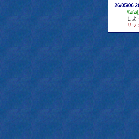
26/05/06 
\t
\u
\s
しよ
リッ