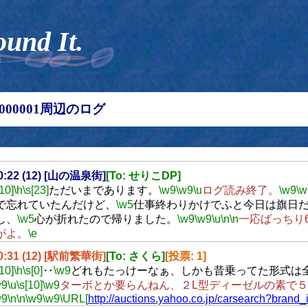
ound It.
00000001周辺のログ
20:22 (12) [山の温泉街]
[To: せりこDP]
[10]
\h
\s[23]
ただいまであります。
\w9
\w9
\u
ログ読み終了。
\w9
\w
で忘れていたんだけど、
\w5
仕事終わりかけでふと今日は旗日
し、
\w5
心が折れたので帰りました。
\w9
\w9
\u
\n
\n
一応ばっちり
がよ。
\e
20:31 (12) [駅前繁華街]
[To: さくら]
[投票: 1]
[10]
\h
\s[0]
‥
\w9
どれもたっけーなぁ、しかも昔乗ってた形式は
w9
\u
\s[10]
\w9
ターボとか要らんねん、２L型ディーゼルの素で
w9
\n
\n
\w9
\w9
\URL[
http://auctions.yahoo.co.jp/carsearch?brand