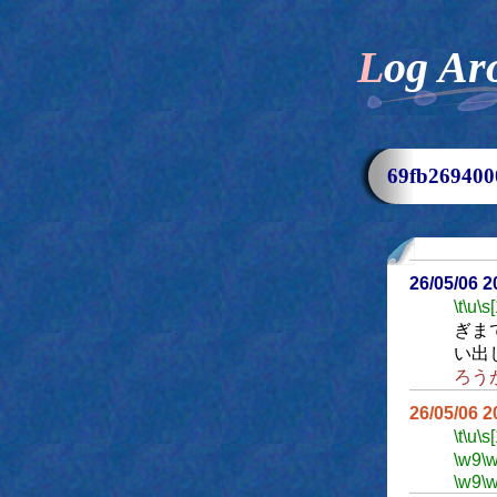
Log Ar
69fb2694
26/05/06 
\t
\u
\s
ぎま
い出
ろう
26/05/06 
\t
\u
\s
\w9
\
\w9
\