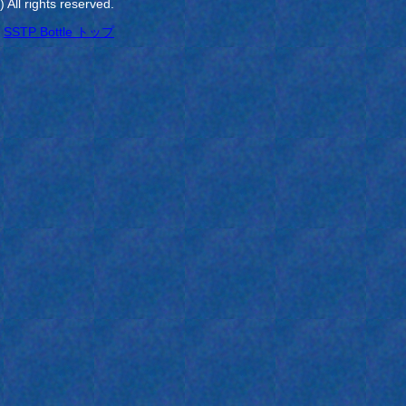
All rights reserved.
SSTP Bottle トップ