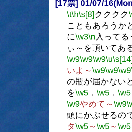
[17票] 01/07/16(M
\t
\h
\s[8]
クククク
こともあろうか
に
\w3
\n
入ってる
ぃ～を頂いてあ
\w9
\w9
\w9
\u
\s[14
いよ～
\w9
\w9
\w9
の瓶が届かない
を
\w5
．
\w5
．
\w5
\w9
やめて～
\w9
\
頭にかぶせるの
タ
\w5
～
\w5
～
\w5