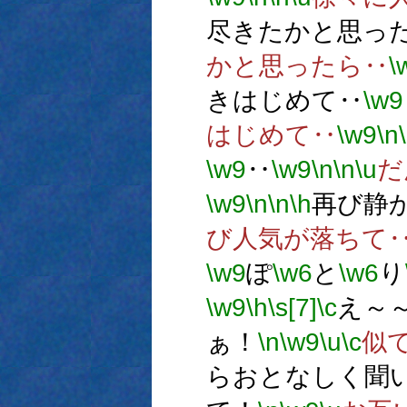
尽きたかと思っ
かと思ったら‥
\
きはじめて‥
\w9
はじめて‥
\w9
\n
\w9
‥
\w9
\n
\n
\u
だ
\w9
\n
\n
\h
再び静
び人気が落ちて
\w9
ぽ
\w6
と
\w6
り
\w9
\h
\s[7]
\c
え～
ぁ！
\n
\w9
\u
\c
似
らおとなしく聞