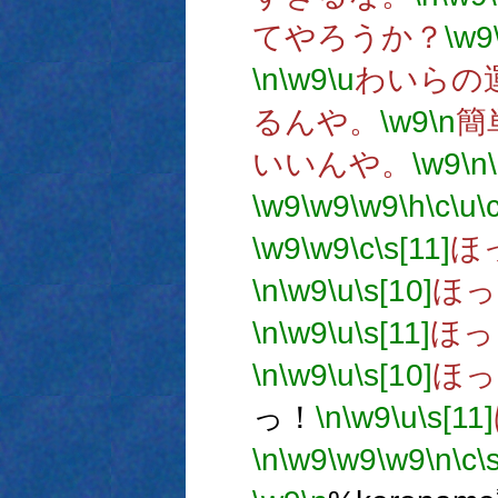
てやろうか？
\w9
\n
\w9
\u
わいらの
るんや。
\w9
\n
簡
いいんや。
\w9
\n
\w9
\w9
\w9
\h
\c
\u
\
\w9
\w9
\c
\s[11]
ほ
\n
\w9
\u
\s[10]
ほっ
\n
\w9
\u
\s[11]
ほっ
\n
\w9
\u
\s[10]
ほっ
っ！
\n
\w9
\u
\s[11]
\n
\w9
\w9
\w9
\n
\c
\