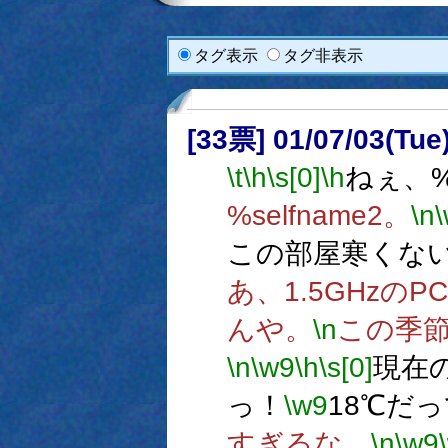
タグ表示
タグ非表示
[33票] 01/07/03(Tue
\t
\h
\s[0]
\h
ねぇ、%k
%selfname2。
\n
この部屋寒くな
あ、1.5GHzの
んや。
\n
この季
\n
\w9
\h
\s[0]
現在の
っ！
\w9
18℃だっ
すぎるな。
\n
\w9