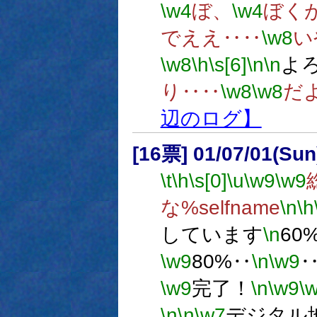
\w4
ぼ、
\w4
ぼく
でええ‥‥
\w8
い
\w8
\h
\s[6]
\n
\n
よ
り‥‥
\w8
\w8
だ
辺のログ】
[16票] 01/07/01(Su
\t
\h
\s[0]
\u
\w9
\w9
な%selfname
\n
\h
しています
\n
60
\w9
80%‥
\n
\w9
\w9
完了！
\n
\w9
\
\n
\n
\w7
デジタル