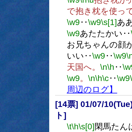
で抱き枕を使っ
\w9
‥
\w9
\s[1]
あ
\w9
あたたかい‥
お兄ちゃんの顔
いい‥
\w9
‥
\w9
\
天国へ。
\n
\h
‥
\w
\w9
。
\n
\h
\c
‥
\w9
周辺のログ】
[14票] 01/07/10(Tue
ト]
\t
\h
\s[0]
閑馬たん