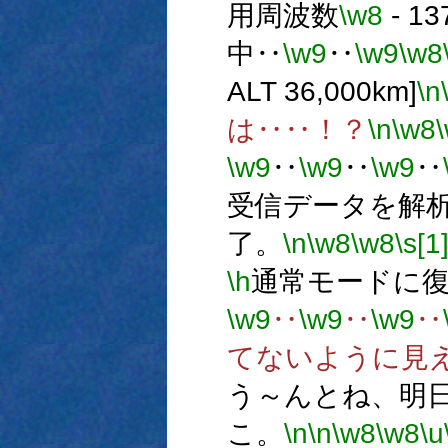
用周波数
\w8
- 13
中‥
\w9
‥
\w9
\w8
ALT 36,000km]
\n
は‥‥！？
\n
\w8
\w9
‥
\w9
‥
\w9
‥
受信データを解
了。
\n
\w8
\w8
\s[1
\h
通常モードに
\w9
‥
\w9
‥
\w9
‥
てないように見
う～んとね、明日晴
こ。
\n
\n
\w8
\w8
\u