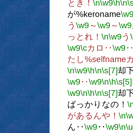
とき！
\n
\w9
\h
\n
\
が%keroname
\w
う
\w9
～
\w9
～
\w9
っとれ！
\n
\w9
う
\w9
\c
カロ‥
\w9
たし%selfname
\n
\w9
\h
\n
\s[7]
却
\w9
‥
\w9
\n
\h
\s[5]
\w9
\n
\h
\n
\s[7]
却
ばっかりなの！
\
があるんや！
\n
\
ん‥
\w9
‥
\w9
\n
\u