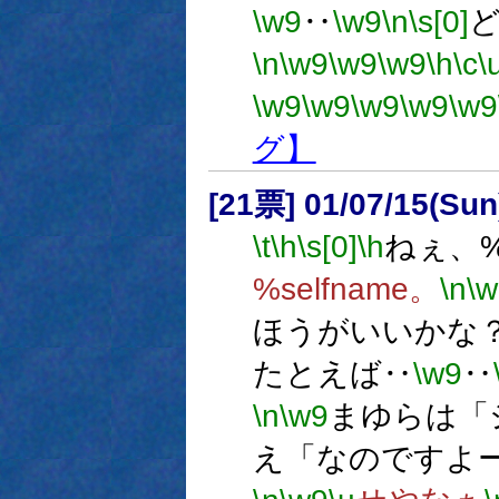
\w9
‥
\w9
\n
\s[0]
\n
\w9
\w9
\w9
\h
\c
\
\w9
\w9
\w9
\w9
\w9
グ】
[21票] 01/07/15(Sun
\t
\h
\s[0]
\h
ねぇ、%k
%selfname。
\n
\w
ほうがいいかな
たとえば‥
\w9
‥
\n
\w9
まゆらは「
え「なのですよ