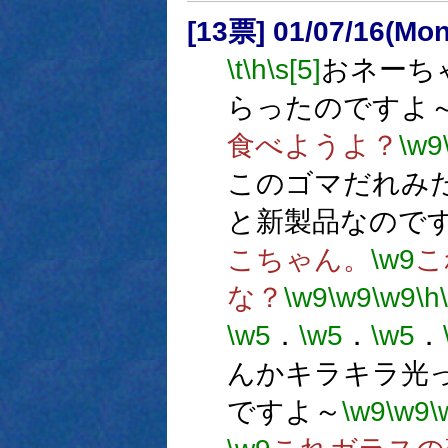
[13票] 01/07/16(Mo
\t
\h
\s[5]
おネーち
らったのですよ
食べようよ？
\w9
このゴマだれみ
と新製品なので
こちゃん。
\w9
こ
な？
\w9
\w9
\w9
\h
\w5
．
\w5
．
\w5
．
んかキラキラ光
ですよ～
\w9
\w9
\