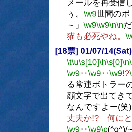
メールを再受信
ぅ。
\w9
世間のボ
～」
\w9
\w9
\n
\n
だ
猫も必死やね。
\
[18票] 01/07/14(Sat)
\t
\u
\s[10]
\h
\s[0]
\n
\w9
‥
\w9
‥
\w9
!?
る常連ボトラー
顔文字で出てき
なんですよー(笑)
丈夫か!? 何に
\w9
‥
\w9
\c
(^o