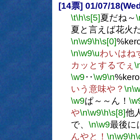
[14票] 01/07/18(Wed
\t
\h
\s[5]
夏だね～
\
夏と言えば花火
\n
\w9
\h
\s[0]
%ke
\n
\w9
\u
わいはね
カッとするでぇ
\
\w9
‥
\w9
\n
%ke
いう意味や？
\n
\
\w9
ぱ～～ん！
\w
や
\n
\w9
\h
\s[8]
他
で、
\n
\w9
最後に
んやと！
\n
\w9
\h
\