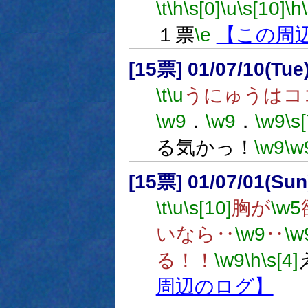
\t
\h
\s[0]
\u
\s[10]
\h
１票
\e
【この周
[15票] 01/07/10(Tue
\t
\u
うにゅうはコ
\w9
．
\w9
．
\w9
\s[
る気かっ！
\w9
\w
[15票] 01/07/01(Su
\t
\u
\s[10]
胸が
\w5
いなら‥
\w9
‥
\w
る！！
\w9
\h
\s[4]
周辺のログ】