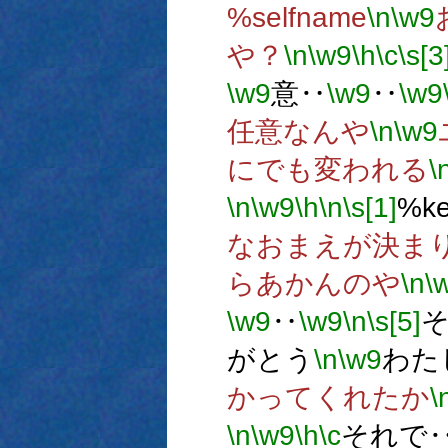
%selfname
\n
\w9
や？
\n
\w9
\h
\c
\s[3
\w9
意‥
\w9
‥
\w9
任意なんや
\n
\w9
にでも変われる
\
\n
\w9
\h
\n
\s[1]
%k
なおまえが決ま
らあかんのや
\n
\
\w9
‥
\w9
\n
\s[5]
がとう
\n
\w9
わた
かってくれたか
\
\n
\w9
\h
\c
それで