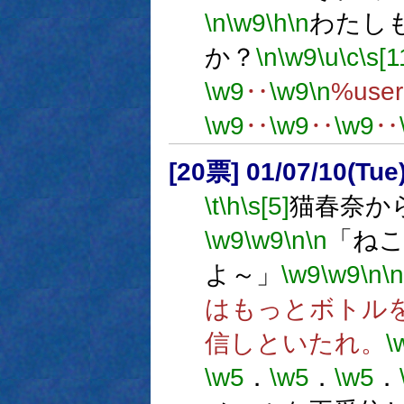
\n
\w9
\h
\n
わたし
か？
\n
\w9
\u
\c
\s[1
\w9
‥
\w9
\n
%us
\w9
‥
\w9
‥
\w9
‥
[20票] 01/07/10(Tue
\t
\h
\s[5]
猫春奈か
\w9
\w9
\n
\n
「ね
よ～」
\w9
\w9
\n
\n
はもっとボトル
信しといたれ。
\
\w5
．
\w5
．
\w5
．