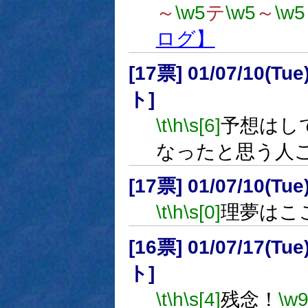
～
\w5
テ
\w5
～
\w5
ログ】
[17票] 01/07/10(Tue
ト]
\t
\h
\s[6]
予想はし
なったと思う人
[17票] 01/07/10(Tue
\t
\h
\s[0]
理夢はこ
[16票] 01/07/17(Tue
ト]
\t
\h
\s[4]
残念！
\w