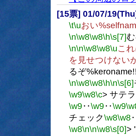
[15票] 01/07/19(Thu
\t
\u
おい%self
\n
\w8
\w8
\h
\s[7]
む
\n
\n
\w8
\w8
\u
これ
を見せつけない
るぞ%keroname!
\n
\w8
\w8
\h
\n
\s[6]
\w9
\w8
\c
> サテ
\w9
‥
\w9
‥
\w9
\w
チェック
\w8
\w8
\w8
\n
\n
\w8
\s[0]
>