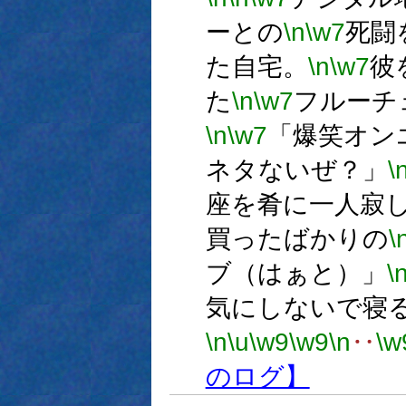
ーとの
\n
\w7
死闘
た自宅。
\n
\w7
彼
た
\n
\w7
フルーチ
\n
\w7
「爆笑オン
ネタないぜ？」
\
座を肴に一人寂
買ったばかりの
\
ブ（はぁと）」
\
気にしないで寝
\n
\u
\w9
\w9
\n
‥
\w
のログ】