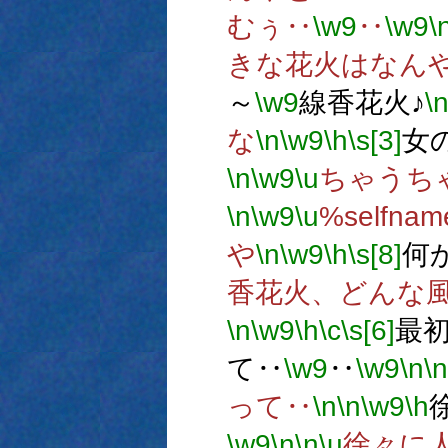
むぅ‥
\w9
‥
\w9
\
きな花火はなん
～
\w9
線香花火♪
\
な
\n
\w9
\h
\s[3]
女
\n
\w9
\u
ちゃうち
\n
\w9
\u
%self
や
\n
\w9
\h
\s[8]
何
香花火、どんな
\n
\w9
\h
\c
\s[6]
最
て‥
\w9
‥
\w9
\n
\n
って‥
\n
\n
\w9
\h
\w9
\n
\n
\u
徐々に