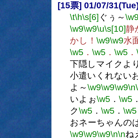
[15票] 01/07/31(Tue
\t
\h
\s[6]
ぐぅ～
\w
\w9
\w9
\u
\s[10]
静
かし！
\w9
\w9
水
\w5
．
\w5
．
\w5
．
下隠しマイクよ
小遣いくれない
よ～
\w9
\w9
\w9
\n
いよぉ
\w5
．
\w5
ク
\w5
．
\w5
．
\w5
おネーちゃんの
\w9
\w9
\w9
\n
\n
ね