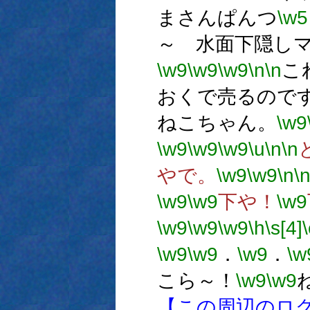
まさんぱんつ
\w5
～ 水面下隠し
\w9
\w9
\w9
\n
\n
こ
おくで売るので
ねこちゃん。
\w9
\w9
\w9
\w9
\u
\n
\n
やで。
\w9
\w9
\n
\
\w9
\w9
下や！
\w9
\w9
\w9
\w9
\h
\s[4]
\
\w9
\w9
．
\w9
．
\w
こら～！
\w9
\w9
【この周辺のロ