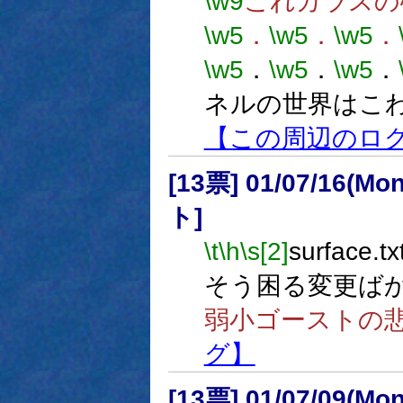
\w9
これガラスの
\w5
．
\w5
．
\w5
．
\w5
．
\w5
．
\w5
．
ネルの世界はこ
【この周辺のロ
[13票] 01/07/16(Mon
ト]
\t
\h
\s[2]
surface
そう困る変更ば
弱小ゴーストの
グ】
[13票] 01/07/09(Mon