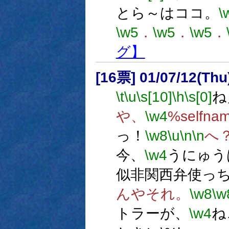
とら～はココ。
\
\w5
．
\w5
．
\w5
．
グ】
[16票] 01/07/12(Thu
\t
\u
\s[10]
\h
\s[0]
ね
や、
\w4
%selfna
っ！
\w8
\u
\n
\n
へ
今、
\w4
うにゅう
似非関西弁使っ
んやそれ。
\w8
\w
トラーが、
\w4
ね