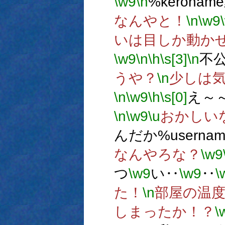
\w9
\n
%kerona
なんやと！
\n
\w9
いは目しか動か
\w9
\n
\h
\s[3]
\n
不
うや？
\n
少しは
\n
\w9
\h
\s[0]
え～
\n
\w9
\u
おかしい
んだか%usern
なんやろな？
\w9
つ
\w9
い‥
\w9
‥
\
た！
\n
部屋の温度
しまったか！？
\