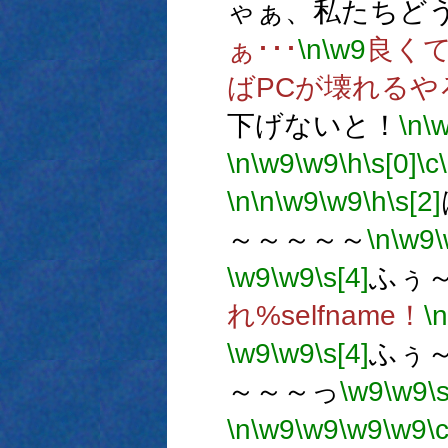
ゃぁ、私たちど
ぁ･･･
\n
\w9
良くて
ばPCが壊れるや
下げないと！
\n
\
\n
\w9
\w9
\h
\s[0]
\c
\n
\n
\w9
\w9
\h
\s[2]
～～～～～
\n
\w9
\w9
\w9
\s[4]
ふぅ
れ%selfname！
\n
\w9
\w9
\s[4]
ふぅ
～～～っ
\w9
\w9
\
\n
\w9
\w9
\w9
\w9
\