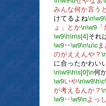
\n
\w9
\u
せやなぁ
\
みんな何か言う
けてるよね
\n
\w9
ょ」とか
\n
\w9
「
\w9
\h
\n
\s[4]
それ
\w9
‥
\w9
\n
\u
\c
ま
のがええんや？
\
に合ったかわい
\n
\w9
\h
\s[0]
\n
何
\w9
いや
\n
\w9
\h
\c
が考えるんか？
\
\w9
‥
\w9
\n
よっ