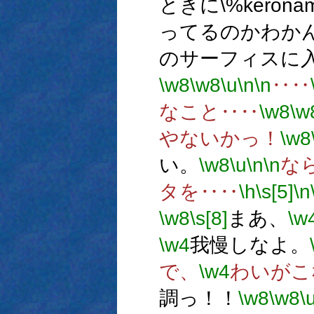
ときに\%kero
ってるのかわか
のサーフィスに
\w8
\w8
\u
\n
\n
‥‥
なこと‥‥
\w8
\w
やないかっ！
\w8
い。
\w8
\u
\n
\n
な
タを‥‥
\h
\s[5]
\n
\w8
\s[8]
まあ、
\w
\w4
我慢しなよ。
で、
\w4
わいがこ
調っ！！
\w8
\w8
\