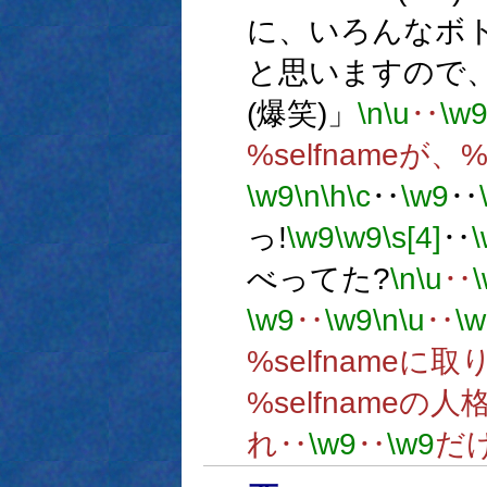
に、いろんなボ
と思いますので
(爆笑)」
\n
\u
‥
\w
%selfnameが、%
\w9
\n
\h
\c
‥
\w9
‥
っ!
\w9
\w9
\s[4]
‥
べってた?
\n
\u
‥
\w9
‥
\w9
\n
\u
‥
\w
%selfname
%selfname
れ‥
\w9
‥
\w9
だ