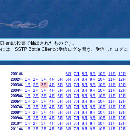
tle Clientの投票で抽出されたものです。
は、SSTP Bottle Clientの受信ログを開き、受信したロ
2001年
6月
7月
8月
9月
10月
11月
12月
2002年
1月
2月
3月
4月
5月
6月
7月
8月
9月
10月
11月
12月
2003年
1月
2月
3月
4月
5月
6月
7月
8月
9月
10月
11月
12月
2004年
1月
2月
3月
4月
5月
6月
7月
8月
9月
10月
11月
12月
2005年
1月
2月
3月
4月
5月
6月
7月
8月
9月
10月
11月
12月
2006年
1月
2月
3月
4月
5月
6月
7月
8月
9月
10月
11月
12月
2007年
1月
2月
3月
4月
5月
6月
7月
8月
9月
10月
11月
12月
2008年
1月
2月
3月
4月
5月
6月
7月
8月
9月
10月
11月
12月
2009年
1月
2月
3月
4月
5月
6月
7月
8月
9月
10月
11月
12月
2010年
1月
2月
3月
4月
5月
6月
7月
8月
9月
10月
11月
12月
2011年
1月
2月
3月
4月
5月
6月
7月
8月
9月
10月
11月
12月