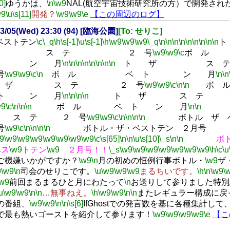
0]
ゆうかは、
\n
\w9
NAL(航空宇宙技術研究所の方）で開発され
w9
\u
\s[11]
開発？
\w9
\w9
\e
【この周辺のログ】
03/05(Wed) 23:30 (94) [臨海公園]
[To: せりこ]
ベストテン
\c
\_q
\h
\s[-1]
\u
\s[-1]
\h
\w9
\w9
\w9
\_q
\n
\n
\n
\n
\n
\n
\n
\n
\n
 ス テ ２ 号
\w9
\w9
\c
ボ 
 ン 月
\n
\n
\n
\n
\n
\n
\n
\n
ト ザ 
号
\w9
\w9
\c
\n
ボ ル ベ ト ン 月
\n
\n
 ザ ス テ ２ 号
\w9
\w9
\c
\n
\n
ボ
 ト ン 月
\n
\n
\n
\n
ト ザ ス テ ２
w9
\c
\n
\n
\n
ボ ル ベ ト ン 月
\n
\n
 ス テ ２ 号
\w9
\w9
\c
\n
\n
\n
\n
ボトル ザ ベ
号
\w9
\c
\n
\n
\n
\n
ボトル・ザ・ベストテン ２月号
9
\w9
\w9
\w9
\w9
\w9
\w9
\w9
\c
\s[65]
\n
\n
\u
\s[10]
\_s
\n
\n
ボト
ベス
\w9
トテン
\w9
２月号！！
\_s
\w9
\w9
\w9
\w9
\w9
\w9
\w9
\h
\c
\u
ご機嫌いかがですか？
\w9
\n
月の初めの恒例行事ボトル・
\w9
ザ
9
\w9
\n
司会のせりこです。
\u
\w9
\w9
\w9
まるちいです。
\h
\n
\w9
\
\w9
前回まるまるひと月にわたって
\n
お送りして参りました特別
u
\w9
\w9
\n
\n
…無事ねえ。
\h
\w9
\w9
\n
\n
またレギュラー構成に戻
の番組、
\w9
\w9
\n
\n
\s[6]
IfGhostでの発言数を基に各種集計して
で最も熱いゴーストを紹介して参ります！
\w9
\w9
\w9
\w9
\e
【こ