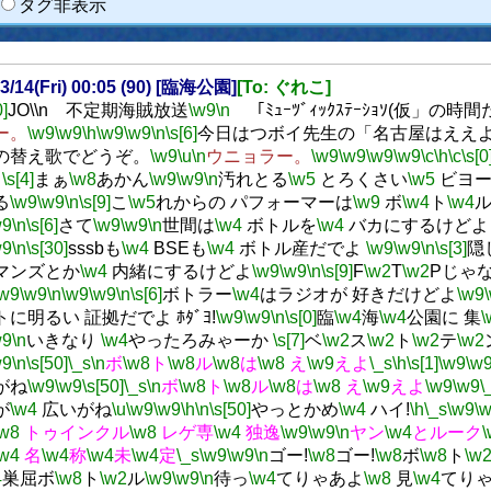
タグ非表示
03/14(Fri) 00:05 (90) [臨海公園]
[To: ぐれこ]
0]
JO\\n 不定期海賊放送
\w9
\n
「ﾐｭｰﾂﾞｨｯｸｽﾃｰｼｮｿ(仮」の時間
ー。
\w9
\w9
\h
\w9
\w9
\n
\s[6]
今日はつボイ先生の「名古屋はええ
の替え歌でどうぞ。
\w9
\u
\n
ウニョラー。
\w9
\w9
\w9
\w9
\c
\h
\c
\s[0
\s[4]
まぁ
\w8
あかん
\w9
\w9
\n
汚れとる
\w5
とろくさい
\w5
ビヨー
る
\w9
\w9
\n
\s[9]
こ
\w5
れからの パフォーマーは
\w9
ボ
\w4
ト
\w4
w9
\n
\s[6]
さて
\w9
\w9
\n
世間は
\w4
ボトルを
\w4
バカにするけどよ
w9
\n
\s[30]
sssbも
\w4
BSEも
\w4
ボトル産だでよ
\w9
\w9
\n
\s[3]
隠
マンズとか
\w4
内緒にするけどよ
\w9
\w9
\n
\s[9]
F
\w2
T
\w2
Pじゃ
\w9
\w9
\n
\w9
\w9
\n
\s[6]
ボトラー
\w4
はラジオが 好きだけどよ
\w9
に明るい 証拠だでよ ﾎﾀﾞﾖ!
\w9
\w9
\n
\s[0]
臨
\w4
海
\w4
公園に 集
\
w9
\n
いきなり
\w4
やったろみゃーか
\s[7]
ベ
\w2
ス
\w2
ト
\w2
テ
\w2
w9
\n
\s[50]
\_s
\n
ボ
\w8
ト
\w8
ル
\w8
は
\w8
え
\w9
えよ
\_s
\h
\s[1]
\w9
\w
がね
\w9
\w9
\s[50]
\_s
\n
ボ
\w8
ト
\w8
ル
\w8
は
\w8
え
\w9
えよ
\w9
\w9
\
が
\w4
広いがね
\u
\w9
\w9
\h
\n
\s[50]
やっとかめ
\w4
ハイ!
\h
\_s
\w9
\
\w8
トゥインクル
\w8
レゲ専
\w4
独逸
\w9
\w9
\n
ヤン
\w4
とルーク
\
\w4
名
\w4
称
\w4
未
\w4
定
\_s
\w9
\w9
\n
ゴー!
\w8
ゴー!
\w8
ボ
\w8
ト
\w
4
巣屈ボ
\w8
ト
\w2
ル
\w9
\w9
\n
待っ
\w4
てりゃあよ
\w8
見
\w4
てり