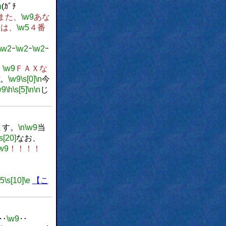
n
(ｶﾞﾁ
また、
\w9
あな
チは、
\w5
４番
\w2
ｰ
\w2
ｰ
\w2
ｰ
、
\w9
ＦＡＸな
。
\w9
\s[0]
\n
今
w9
\h
\s[5]
\n
\n
じ
ます。
\n
\w9
当
s[20]
なお、
w9
！！！！
w5
\s[10]
\e
【こ
‥
\w9
‥