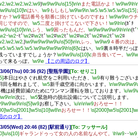
w2
.
\w2
.
\w2
.
\w2
.
\w9
)
\w9
\w9
\u
\s[15]
\n
\n
また電話かよ！
\w9
\w9
\h
\
\w9
\u
\s[10]
\n
はい、
\w9
もしもし
\w9
\w9
\n
.
\w5
.
\w5
.
\w5
.
\w5
\s[15]
すか？
\w9
電話番号を順番に掛けているのですね！
\w9
\w9
\n
ウ
同じですので、
\w5
二度と掛けてこないで下さい！
\w9
\h
\n
(ｶﾞﾁ
\w9
\u
\s[10]
\n
\n
ふう、
\w9
困ったもんだ。
\w9
\w9
\w9
\w9
\h
\n
\n
(ﾋﾟ
\w2
ｰ
\w2
ｰﾋﾟ
\w2
ﾛ
\w2
ﾋﾟ
\w2
ﾛ
\w2
ﾋﾟ
\w2
ﾛ
\w2
ﾋﾟ
\w2
ﾛ
\w2
ﾋﾟ
\w2
ﾛ
w2
.
\w2
.
\w2
.)
\w9
\w9
\w9
\w9
\u
\s[50]
\n
\n
ふっ、
\w9
\w9
４番の次は
\w5
.
\w5
.
\w5
.
\w5
.
\w9
\w9
\w9
\w9
\h
\s[6]
\c
はい、
\w9
裏８時半だっぽ
残っていますでしょうか？
\w9
\w9
\u
\s[10]
\c
弁当食いてー。
\w9
\
って来るっぽ。
\w9
\e
【この周辺のログ】
03/06(Thu) 00:36 (92) [聖瓶学園]
[To: せりこ]
5]
本日はやさぐれ航空をご利用いただき、
\w9
有り難うござい
羽田を離れまして、
\w5
新千歳空港に向かいます。
\n
\w9
\w9
\w9
\
当機は経費節減のためにワンマン運転を致しております。
\u
\w9
\
\w9
\n
\n
次に、
\w5
緊急時の脱出設備についてご説明します。
w9
\w9
\w9
\n
\s[5]
\w9
お察し下さい。
\u
\n
\n
\w9
おろせー！！
00]
\w5
\s[2001]
\w5
\s[10]
\w8
\n
おろせー！！
\s[2000]
\w5
\s[2001]
\
辺のログ】
03/05(Wed) 20:46 (82) [駅前通り]
[To: フッサール]
0]
\u
\s[10]
ギャランドゥって女の人の名前なんやて。
\h
\w9
‥
\w9