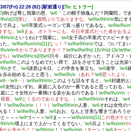
03/07(Fri) 22:26 (82) [駅前通り]
[To: ヒトラー]
0]
仰げば尊し我輩の恩、
\w6
「この帽子独逸んだ？阿蘭陀」で
w9
\u
\s[10]
実に、３週間ぶりでありますな。
\w9
\w9
\h
\n
\n
気にす
ろで兵よ。
\w9
卒業式シーズンで真っ盛りであるな。
\w9
\w9
\u
\n
ますな。
\w9
まぁ、ボトラーにも、今日卒業式だった者がおる
w9
\h
\n
\n
というわけで我輩に、
\w4
女子高の卒業式でスピーチを
った。
\w9
\w9
\u
\n
\n
\s[11]
なっ！？
\w9
\w9
\h
\n
\n
では、ついてまい
w9
\u
\n
\n
今からでありますか！？
\w9
\w9
\w9
\s[-1]
\c
\h
\s[-1]
\c
\w9
\w
ぱち）
\w9
\w9
\h
\c
\s[0]
\w9
只今、紹介にあずかった、アドﾉﾚフ・
\w9
\w9
\n
このようなめでたい席で、話をさせて貰うことは光栄
w9
\n
さて、
\w4
諸君は今日、この学舎を巣立ち、
\w6
進学、
\w4
を歩み始めることと思う。
\w9
\w9
\u
\c
（あれ？
\w6
思ったより、
\w9
‥
\w9
‥）
\w9
\w9
\h
\n
\n
このような話をすると、
\w4
封建的と
\w6
女性はいずれ、家庭に入るのが一番であると思っておる。
\
家庭にこそ女性が一番輝ける姿があるのである！
\w9
\w9
\u
\n
\n
（
「母親」
\w9
とくるのでありますな。）
\w9
\w9
\h
\n
\n
それは、
\w4
！！
\w9
\w9
\u
\n
\n
（！！）
\w9
\w9
\h
\n
\n
人妻、
\w6
それは女性の
ある！！
\w9
\w9
\n
人妻、
\w6
おお、なんと甘美な響きであろう
9
と～～～
\w9
づ～～～
\w9
ま～～～
\w9
\u
\n
\n
\s[11]
この色ボケヒ
w9
\h
\n
\n
壇上にまで上がってくるでない、
\w6
兵よ！
\w9
\u
\n
\n
や
場から失せろ！！
\w9
\h
\n
\n
！！
\w9
\u
\n
\n
（ターン！
\w6
ターン