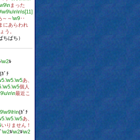
\w9
\n
まった
9
\w9
\u
\n
\n
\s[11]
あ～～
\w9
‥
まにあらわれ
ょう。
ぱちぱち）
ﾙ
\w2
ﾙ
(ｶﾞﾁ
w5
.
\w5
.
\w5
あ、
5
.
\w5
.
\w5
個人
w9
\u
\n
\n
最近こ
w9
\w9
\h
\n
(ｶﾞﾁ
w5
.
\w5
.
\w5
あ、
5
いりません！
ﾟ
\w2
ﾙ
\w2
ﾙ
\w2