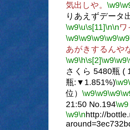
気出しや。
\w9
\w
りあえずデータ
\w9
\u
\s[11]
\n
\n
ワ
\w9
\w9
\w9
\w9
\w9
あがきするんや
\w9
\h
\s[2]
\w9
\w9
さくら 5480瓶 ( 1
瓶:▼1.851%)
\w9
位）
\w9
\w9
\w9
\w
21:50 No.194
\w9
\w9
\n
http://bottl
around=3ec732b