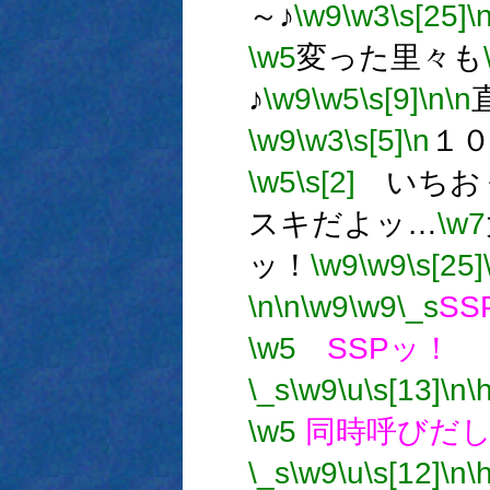
～♪
\w9
\w3
\s[25]
\
\w5
変った里々も
♪
\w9
\w5
\s[9]
\n
\n
\w9
\w3
\s[5]
\n
１
\w5
\s[2]
いちお
スキだよッ…
\w7
ッ！
\w9
\w9
\s[25]
\n
\n
\w9
\w9
\_s
SS
\w5
SSPッ！
\_s
\w9
\u
\s[13]
\n
\
\w5
同時呼びだ
\_s
\w9
\u
\s[12]
\n
\