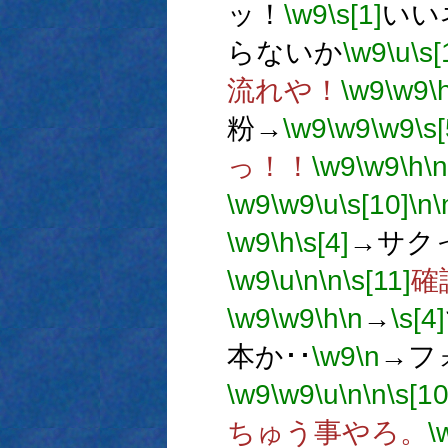
ッ！
\w9
\s[1]
いい
らないか
\w9
\u
\s[
流れや！
\w9
\w9
\
粉→
\w9
\w9
\w9
\s[
っ！！
\w9
\w9
\h
\n
\w9
\w9
\u
\s[10]
\n
\
\w9
\h
\s[4]
→サク
\w9
\u
\n
\n
\s[11]
確
\w9
\w9
\h
\n
→
\s[4]
本か･･
\w9
\n
→フ
\w9
\w9
\u
\n
\n
\s[10
ちゅう事やろ。
\