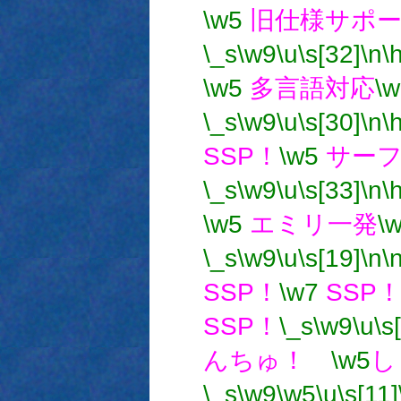
\w5
旧仕様サポ
\_s
\w9
\u
\s[32]
\n
\
\w5
多言語対応
\w
\_s
\w9
\u
\s[30]
\n
\
SSP！
\w5
サーフ
\_s
\w9
\u
\s[33]
\n
\
\w5
エミリ一発
\
\_s
\w9
\u
\s[19]
\n
\
SSP！
\w7
SSP
SSP！
\_s
\w9
\u
\s
んちゅ！
\w5
し
\_s
\w9
\w5
\u
\s[11]