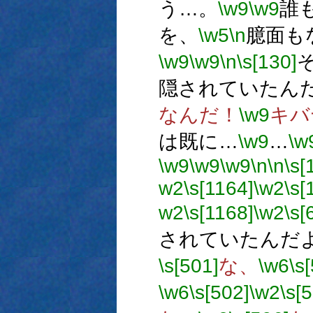
う…。
\w9
\w9
誰
を、
\w5
\n
臆面も
\w9
\w9
\n
\s[130]
隠されていたん
なんだ！
\w9
キバ
は既に…
\w9
…
\w
\w9
\w9
\w9
\n
\n
\s[
w2
\s[1164]
\w2
\s[
w2
\s[1168]
\w2
\s[
されていたんだ
\s[501]
な、
\w6
\s
\w6
\s[502]
\w2
\s[