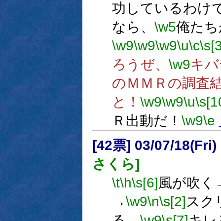
功しているわけ
なら、
\w5
俺たち
\w9
\w9
\w9
\u
\c
\s[
ろうぜ、
\w9
キバ
のＭＭＲの調査
と！
\w9
\w9
\u
\s[1
Ｒ出動だ！
\w9
\e
[42票] 03/07/18(Fri
さくら]
\t
\h
\s[6]
風が吹く
→
\w9
\n
\s[2]
スクリ
る→
\w9
\s[7]
キレ