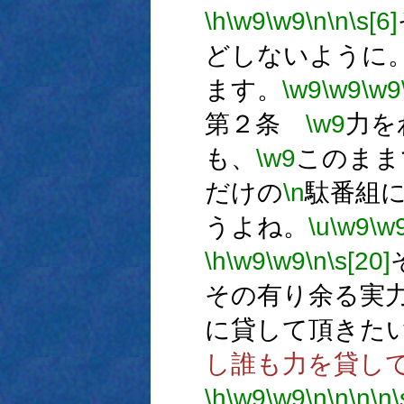
\h
\w9
\w9
\n
\n
\s[6]
どしないように
ます。
\w9
\w9
\w9
第２条
\w9
力を
も、
\w9
このまま
だけの
\n
駄番組
うよね。
\u
\w9
\w
\h
\w9
\w9
\n
\s[20]
その有り余る実
に貸して頂きた
し誰も力を貸し
\h
\w9
\w9
\n
\n
\n
\n
\