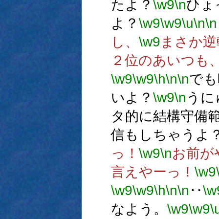
たよ？
\w9
\n
ひょ
よ？
\w9
\w9
\u
\n
\n
し、
\w9
まさか逆
２位のあいつも
\w9
\w9
\h
\n
\n
でも
いよ？
\w9
\n
うに
タ的に結構守備
信もしちゃうよ
っ！
\w9
\n
お前が
言えやーっ！
\w9
\w9
\w9
\h
\n
\n
‥
\w
なよう。
\w9
\w9
\