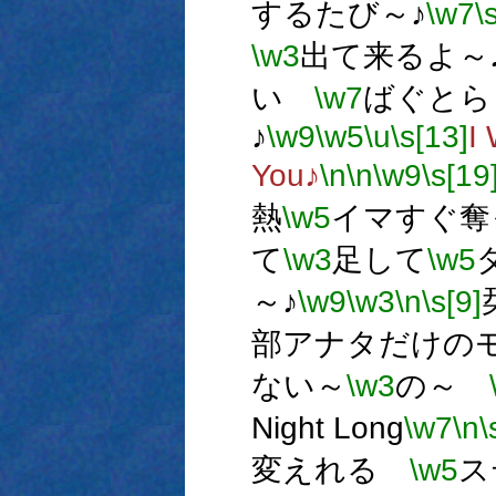
するたび～♪
\w7
\
\w3
出て来るよ～
い
\w7
ばぐと
♪
\w9
\w5
\u
\s[13]
I
You♪
\n
\n
\w9
\s[19
熱
\w5
イマすぐ奪
て
\w3
足して
\w5
～♪
\w9
\w3
\n
\s[9]
部アナタだけのモ
ない～
\w3
の～
Night Long
\w7
\n
\
変えれる
\w5
ス