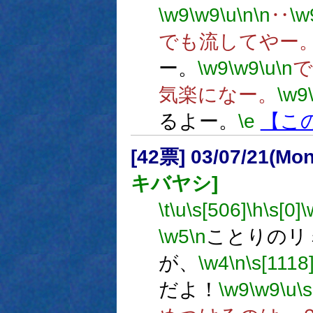
\w9
\w9
\u
\n
\n
‥
\w
でも流してやー
ー。
\w9
\w9
\u
\n
で
気楽になー。
\w9
るよー。
\e
【こ
[42票] 03/07/21(Mo
キバヤシ]
\t
\u
\s[506]
\h
\s[0]
\
\w5
\n
ことりのリ
が、
\w4
\n
\s[1118
だよ！
\w9
\w9
\u
\