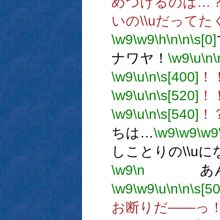
めつけるのは…
いの\\uだって
\w9
\w9
\h
\n
\n
\s[0]
ナワヤ！
\w9
\u
\n
\
\w9
\u
\n
\s[400]
！
\w9
\u
\n
\s[520]
！
\w9
\u
\n
\s[540]
！
ちは…
\w9
\w9
\w9
しことりの\\u
\w9
\n
あんなセ
\w9
\w9
\u
\n
\n
\s[5
お断りだ――っ