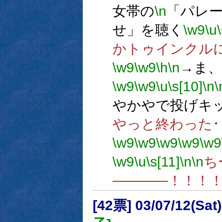
女帯の
\n
「パレ
せ」を聴く
\w9
\u
かトゥインクル
\w9
\w9
\h
\n
→ま
\w9
\w9
\u
\s[10]
\n
\
やかやで投げキ
やっと終わった･
\w9
\w9
\w9
\w9
\w9
\w9
\u
\s[11]
\n
\n
ち
――――！！！
[42票] 03/07/12(Sat