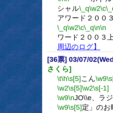
シャル
\_q
\w2
\c
\_
アワード２００
\_q
\w2
\c
\_q
\n
\n
ワード２００３
周辺のログ】
[36票] 03/07/02(We
さくら]
\t
\h
\s[5]
こん
\w9
\s
\w2
\s[5]
\w2
\s[-1]
\w9
\n
JO\\e、
\w9
\s[5]
定」のお