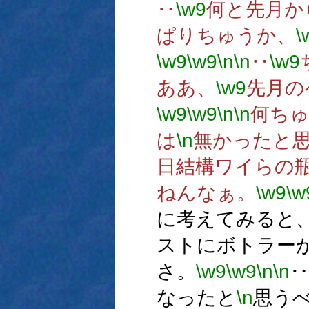
‥
\w9
何と先月か
ぱりちゅうか、
\
\w9
\w9
\n
\n
‥
\w9
ああ、
\w9
先月の
\w9
\w9
\n
\n
何ち
は
\n
無かったと思
日結構ワイらの
ねんなぁ。
\w9
\w
に考えてみると
ストにボトラー
さ。
\w9
\w9
\n
\n
‥
なったと
\n
思う