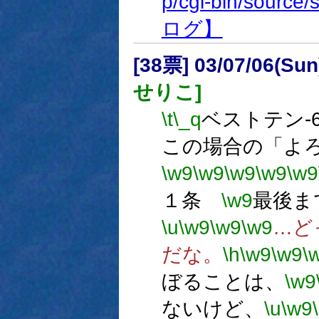
p/cgi-bin/source
ログ】
[38票] 03/07/06(Su
せりこ]
\t
\_q
ベストテン-
この場合の「よ
\w9
\w9
\w9
\w9
\w9
１条
\w9
最後ま
\u
\w9
\w9
\w9
…ど
だな。
\h
\w9
\w9
\
ぼることは、
\w9
ないけど、
\u
\w9