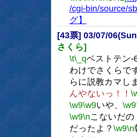
/cgi-bin/source/s
グ】
[43票] 03/07/06(Su
さくら]
\t
\_q
ベストテン-
わけでさくらで
らに説教カマし
んやないっ！！
\
\w9
\w9
いや、
\w9
\w9
\n
こないだの
だったよ？
\w9
\n