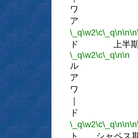
ワ 
ア 
\_q
\w2
\c
\_q
\n
\n
\n
ド 上半期
\_q
\w2
\c
\_q
\n
\n
ル 
ア 
ワ 
｜ 
ド 
\_q
\w2
\c
\_q
\n
\n
\n
ト シャペス期