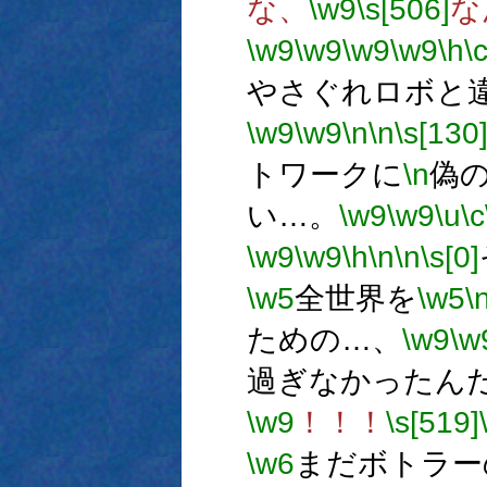
な、
\w9
\s[506]
な
\w9
\w9
\w9
\w9
\h
\
やさぐれロボと
\w9
\w9
\n
\n
\s[130
トワークに
\n
偽
い…。
\w9
\w9
\u
\c
\w9
\w9
\h
\n
\n
\s[0]
\w5
全世界を
\w5
\
ための…、
\w9
\w
過ぎなかったん
\w9
！！！
\s[519]
\w6
まだボトラー