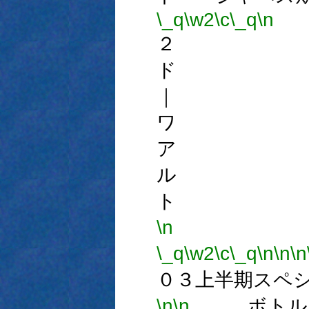
\_q
\w2
\c
\_q
\n
２ 
ド 
｜ 
ワ 
ア 
ル 
ト 
\n
\_q
\w2
\c
\_q
\n
\n
\n
０３上半期スペ
\n
\n
ボトルアワ