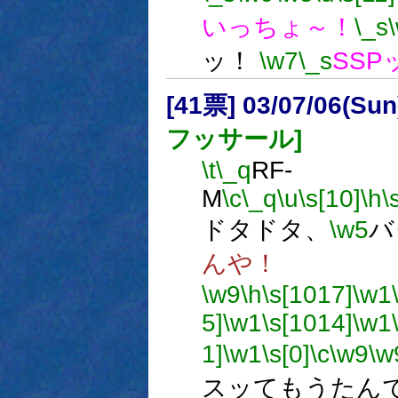
いっちょ～！
\_s
ッ！
\w7
\_s
SSP
[41票] 03/07/06(Su
フッサール]
\t
\_q
RF-
M
\c
\_q
\u
\s[10]
\h
\
ドタドタ、
\w5
バ
んや！
\w9
\h
\s[1017]
\w1
5]
\w1
\s[1014]
\w1
1]
\w1
\s[0]
\c
\w9
\w
スッてもうたん