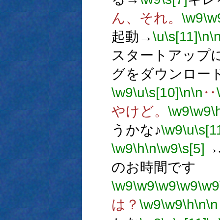
ん、それ。
\w9
\w
起動→
\u
\s[11]
\n
\
スタートアップ
グをダウンロー
\w9
\u
\s[10]
\n
\n
‥
やけど。
\w9
\w9
\
うかな♪
\w9
\u
\s[1
\w9
\h
\n
\w9
\s[5]
→
のお時間です
\w9
\w9
\w9
\w9
\w9
は？
\w9
\w9
\h
\n
\n