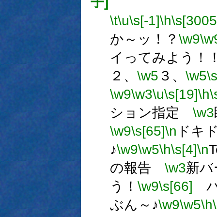
子]
\t
\u
\s[-1]
\h
\s[3005
か～ッ！？
\w9
\w
イってみよう！
２、
\w5
３、
\w5
\
\w9
\w3
\u
\s[19]
\h
\
ション指定
\w3
\w9
\s[65]
\n
ドキ
♪
\w9
\w5
\h
\s[4]
\n
の報告
\w3
新バ
う！
\w9
\s[66]
ハ
ぶん～♪
\w9
\w5
\h