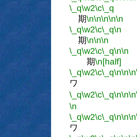
\_q
\w2
\c
\_q
期
\n
\n
\n
\n
\n
\_q
\w2
\c
\_q
\n
期
\n
\n
\n
\_q
\w2
\c
\_q
\n
\n
期
\n[half]
\_q
\w2
\c
\_q
\n
\n
\n
ワ 
\_q
\w2
\c
\_q
\n
\n
\n
\n
\_q
\w2
\c
\_q
\n
\n
\n
ワ 