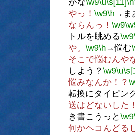
かな
\w9
\u
\s[11]
\n
やっ！
\w9
\h
→ま
ならんっ！
\w9
\w
トルを眺める
\w9
や。
\w9
\h
→悩む
そこで悩むんや
しよう？
\w9
\u
\s[
悩みなんか！？
\
転換にタイピン
送はどないした
き書こうっと
\w9
何かヘコんどる