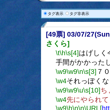
タグ表示
タグ非表示
[49票] 03/07/27(Su
さくら]
\t
\h
\s[4]
はげしく
手間がかかった
\w9
\w9
\n
\s[3]
７
\w4
それっぽくな
\w9
\w9
\u
\s[10]
ち
\w4
先にやられて
\w9
\h
\n
\n
\URL[
ht