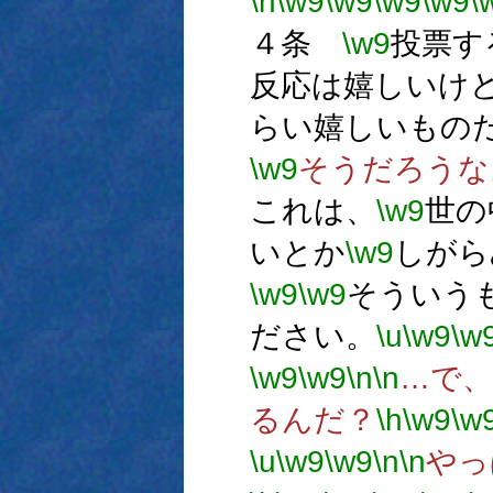
\h
\w9
\w9
\w9
\w9
\
４条
\w9
投票す
反応は嬉しいけ
らい嬉しいもの
\w9
そうだろうな
これは、
\w9
世の
いとか
\w9
しがら
\w9
\w9
そういう
ださい。
\u
\w9
\w
\w9
\w9
\n
\n
…で、
るんだ？
\h
\w9
\w
\u
\w9
\w9
\n
\n
やっ