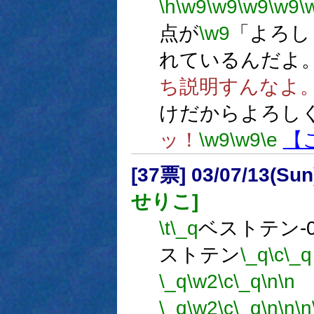
\h
\w9
\w9
\w9
\w9
\
点が
\w9
「よろし
れているんだよ
ち説明すんなよ
けだからよろし
ッ！
\w9
\w9
\e
【
[37票] 03/07/13(Su
せりこ]
\t
\_q
ベストテン-0
ストテン
\_q
\c
\_q
\_q
\w2
\c
\_q
\n
\n
\_q
\w2
\c
\_q
\n
\n
\n