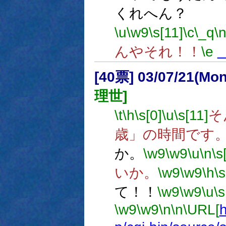
くれへん？
\u
\w9
\s[11]
\c
\_q
\
んやそれ！！
\e
[40票] 03/07/21(Mo
理世]
\t
\h
\s[0]
\u
\s[11]
そ
歳」の時間です
か。
\w9
\w9
\u
\n
\s
いか。
\w9
\w9
\h
\s
て！！
\w9
\w9
\u
\s
\w9
\w9
\n
\n
\URL[
h