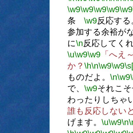
\w9
\w9
\w9
\w9
\w9
条
\w9
反応する
参加する余裕が
に
\n
反応してく
\u
\w9
\w9
「へえ
か？
\h
\n
\w9
\w9
\s
ものだよ。
\n
\w9
で、
\w9
それこそ
わったりしちゃ
誰も反応しない
げます。
\u
\w9
\n
\