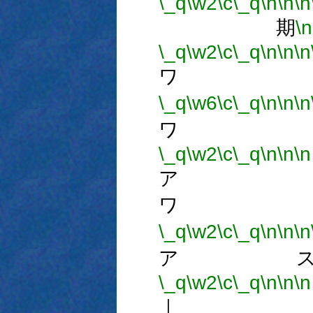
\_q
\w2
\c
\_q
\n
\n
\n
期
\n
\_q
\w2
\c
\_q
\n
\n
\n
ワ 
\_q
\w6
\c
\_q
\n
\n
\n
ワ 
\_q
\w2
\c
\_q
\n
\n
\n
ア 
ワ 
\_q
\w2
\c
\_q
\n
\n
\n
ア ス
\_q
\w2
\c
\_q
\n
\n
\n
｜ 