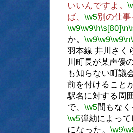
いいんですよ。
\
ば、
\w5
別の仕事
\w9
\w9
\h
\s[80]
\n
\
か。
\w9
\w9
\w9
\n
羽本線 井川さ
川町長が某声優
も知らない町議
前を付けること
駅名に対する周
で、
\w5
間もなく
\w5
弾劾によって
になった。
\w9
\w