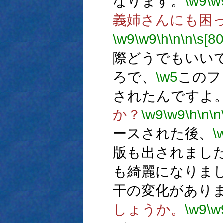
なります。
\w9
\w
義姉さんにも困
\w9
\w9
\h
\n
\n
\s[80
際どうでもいい
ろで、
\w5
このフ
されたんですよ
か？
\w9
\w9
\h
\n
\n
ースされた後、
\
版も出されまし
も綺麗になりま
干の変化があり
しょうか。
\w9
\w