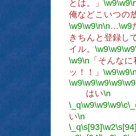
とは。」
\w9
\w9
\
俺などこいつの
\w9
\w9
\n
\n
…
\w9
きちんと登録し
イル。
\w9
\w9
\w9
\w9
\n
「そんなに
ッ！！」
\w9
\w9
\
\w9
\w9
\w9
\w9
\w9
はい
\n
\_q
\w9
\w9
\w9
\c
\_
い
\n
い
\_q
\s[93]
\w2
\s[94