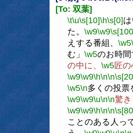
[To: 双葉]
\t
\u
\s[10]
\h
\s[0]
は
た。
\w9
\w9
\s[100
えする番組、
\w5
む」
\w5
のお時間
の中に、
\w5
匠の
\w9
\w9
\h
\n
\n
\s[20
\w5
\n
多くの投票
\w9
\w9
\u
\n
\n
驚き
\w9
\w9
\h
\n
\n
\s[80
ことのある人っ