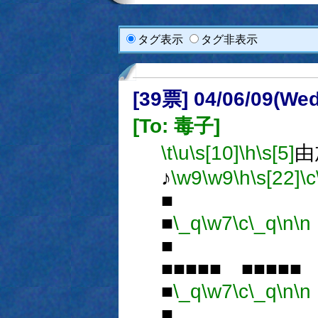
タグ表示
タグ非表示
[39票] 04/06/09(We
[To: 毒子]
\t
\u
\s[10]
\h
\s[5]
由
♪
\w9
\w9
\h
\s[22]
\c
■
\_q
\w7
\c
\_q
\n
\n
■
■■■■■ ■■■
■
\_q
\w7
\c
\_q
\n
\n
■