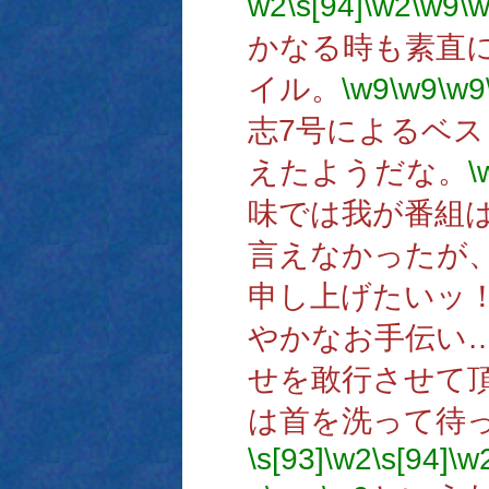
w2
\s[94]
\w2
\w9
\
かなる時も素直
イル。
\w9
\w9
\w9
志7号によるベ
えたようだな。
\
味では我が番組
言えなかったが
申し上げたいッ
やかなお手伝い
せを敢行させて
は首を洗って待
\s[93]
\w2
\s[94]
\w