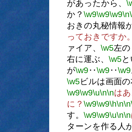
があったから、
\
か？
\w9
\w9
\w9
\n
おきの丸秘情報
っておきですか
ァイア、
\w5
左の
右に運ぶ、
\w5
と
が
\w9
‥
\w9
‥
\w9
\w5
ビルは画面の
\w9
\w9
\u
\n
\n
はあ
に？
\w9
\w9
\h
\n
\n
す。
\w9
\w9
\u
\n
\n
ターンを作る人