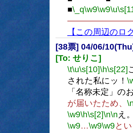
■
\_q
\w9
\w9
\u
\s[1
―――――――
【この周辺のロ
[38票] 04/06/10(Th
[To: せりこ]
\t
\u
\s[10]
\h
\s[22]
された私にッ！
\
「名称未定」の
が届いたため、
\
\w9
\h
\s[2]
\n
\n
え
\w9
…
\w9
\w9
とい