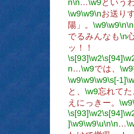
n
\n
…
\w9
という
\w9
\w9
\n
お送り
陽」。
\w9
\w9
\n
\n
でるみんなも
\n
ッ！！
\s[93]
\w2
\s[94]
\w
n
…
\w9
では、
\w9
\w9
\w9
\w9
\s[-1]
\
と、
\w9
忘れてた
えにっきー。
\w9
\s[93]
\w2
\s[94]
\w
]
\w9
\w9
\u
\n
\n
…
\