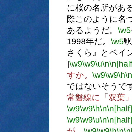
に桜の名所がある
際このように名
あるようだ。
\w5
1998年だ。
\w5
さくら』とペイ
]
\w9
\w9
\u
\n
\n[half
すか。
\w9
\w9
\h
\
ではないそうで
常磐線に「双葉
\w9
\w9
\h
\n
\n[half
\w9
\w9
\u
\n
\n[half
が。
\w9
\w9
\h
\n
\n