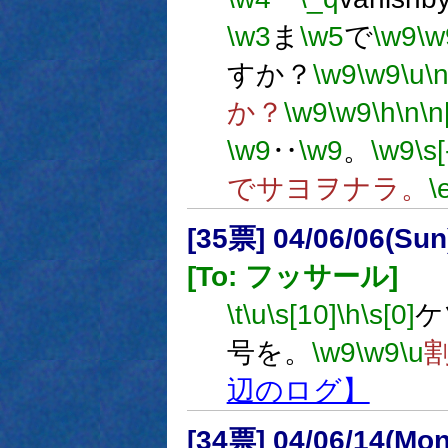
\w3
ま
\w5
で
\w9
\w
すか？
\w9
\w9
\u
\
か？
\w9
\w9
\h
\n
\n
\w9
‥
\w9
。
\w9
\s[
でサヨヲナラ。
\
[35票] 04/06/06(Su
[To: フッサール]
\t
\u
\s[10]
\h
\s[0]
ケ
号を。
\w9
\w9
\u
辺のログ】
[34票] 04/06/14(Mo