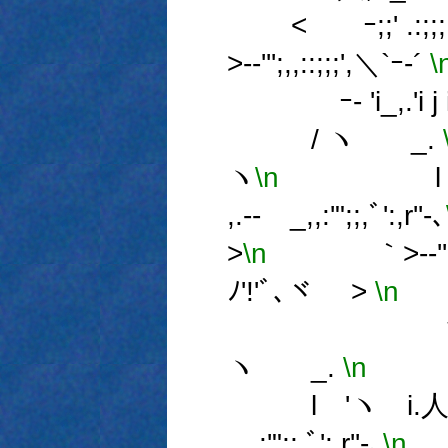
< ｰ;;' .:;;;;
>-‐''';,,::;;;',＼`ｰ-´
\
ｰ- 'i_,.'i j
/ ヽ _.
ヽ
\n
l 'ヽゝi
,.-‐ゝ_,,:'";;,ﾞ':,r''‐､
>
\n
｀>-‐''';,,:
ﾉ'!'ﾞ､ヾ >
\n
ｰ-
ヽ 
ヽ _.
\n
/ヽ
l 'ヽゝi.人, 
_,,:'";;,ﾞ':,r''‐､
\n
< 