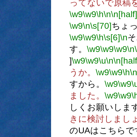
ってないで原稿
\w9
\w9
\h
\n
\n[half
\w9
\n
\s[70]
ちょ
\w9
\w9
\h
\s[6]
\n
そ
す。
\w9
\w9
\w9
\n
]
\w9
\w9
\u
\n
\n[half
うか。
\w9
\w9
\h
\
すから。
\w9
\w9
\
ました。
\w9
\w9
\
しくお願いしま
きに検討しまし
のUAはこちらで