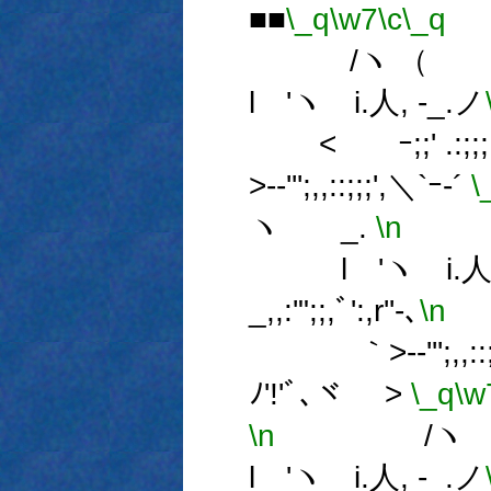
■■
\_q
\w7
\c
\_q
/ヽ （ i
l 'ヽゝi.人, -_.ノ
< ｰ;;' .:;;;;
>-‐''';,,::;;;',＼`ｰ-´
\
ヽ _.
\n
/ヽ
l 'ヽゝi.人, 
_,,:'";;,ﾞ':,r''‐､
\n
< 
｀>-‐''';,,::;;
ﾉ'!'ﾞ､ヾ >
\_q
\w
\n
/ヽ （
l 'ヽゝi.人, -_.ノ