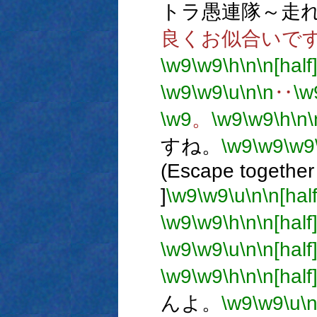
トラ愚連隊～走れ
良くお似合いで
\w9
\w9
\h
\n
\n[half
\w9
\w9
\u
\n
\n
‥
\w
\w9
。
\w9
\w9
\h
\n
\
すね。
\w9
\w9
\w9
(Escape together
]
\w9
\w9
\u
\n
\n[half
\w9
\w9
\h
\n
\n[half
\w9
\w9
\u
\n
\n[half
\w9
\w9
\h
\n
\n[half
んよ。
\w9
\w9
\u
\