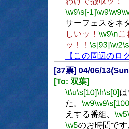
わけで撤収ッ！
\w9
\s[-1]
\w9
\w9
\
サーフェスをネ
しいッ！
\w9
\n
こ
ッ！！
\s[93]
\w2
\
【この周辺のロ
[37票] 04/06/13(Su
[To: 双葉]
\t
\u
\s[10]
\h
\s[0]
は
た。
\w9
\w9
\s[100
えする番組、
\w5
\w5
のお時間です