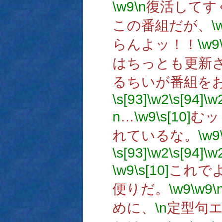
\w9
\n
復活してす
この番組だが、
\
らんよッ！！
\w9
はちっとも更新
るちいが番組を
\s[93]
\w2
\s[94]
\w
n
…
\w9
\s[10]
むッ
れているな。
\w9
\s[93]
\w2
\s[94]
\w
\w9
\s[10]
これで
便りだ。
\w9
\w9
\
めに、
\n
定型句