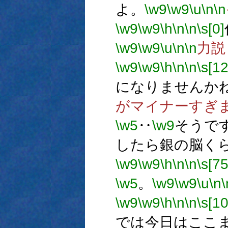
よ。
\w9
\w9
\u
\n
\n
\w9
\w9
\h
\n
\n
\s[0]
\w9
\w9
\u
\n
\n
力説
\w9
\w9
\h
\n
\n
\s[1
になりませんか
がマイナーすぎ
\w5
‥
\w9
そうで
したら銀の脳く
\w9
\w9
\h
\n
\n
\s[75
\w5
。
\w9
\w9
\u
\n
\
\w9
\w9
\h
\n
\n
\s[1
では今日はここ