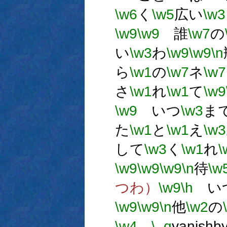
\w6
く
\w5
広い
\w3
\w9
\w9
誰
\w7
の
い
\w3
わ
\w9
\w9
\n
ら
\w1
の
\w7
ネ
\w7
さ
\w1
れ
\w1
て
\w9
\w9
いつ
\w3
ま
た
\w1
と
\w1
え
\w3
して
\w3
く
\w1
れ
\
\w9
\w9
\w9
\n
待
\w
つわ）
\w9
\h
い
\w9
\w9
\n
他
\w2
の
\w4
\_q
vanishb