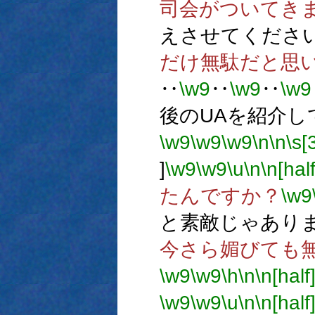
司会がついてき
えさせてくださ
だけ無駄だと思
‥
\w9
‥
\w9
‥
\w9
後のUAを紹介し
\w9
\w9
\w9
\n
\n
\s[
]
\w9
\w9
\u
\n
\n[half
たんですか？
\w9
と素敵じゃあり
今さら媚びても
\w9
\w9
\h
\n
\n[half
\w9
\w9
\u
\n
\n[half