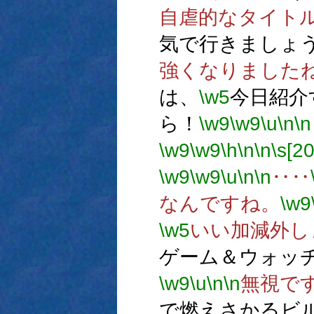
自虐的なタイト
気で行きましょ
強くなりました
は、
\w5
今日紹介
ら！
\w9
\w9
\u
\n
\n
\w9
\w9
\h
\n
\n
\s[20
\w9
\w9
\u
\n
\n
‥‥
なんですね。
\w9
\w5
いい加減外し
ゲーム＆ウォッ
\w9
\u
\n
\n
無視で
で燃えさかるビ