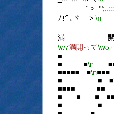
｀>-‐''';,,::;;
ﾉ'!'ﾞ､ヾ >
\n
ｰ-
ヽ 
満 
\w7
満開って
\w5
■ ■
\n
■■
■■■■■ ■
\n
■■
■ ■ ■
■■■■ ■■
■ ■ ■ ■■
■ ■ ■
■ ■