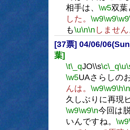
相手は、
\w5
双葉
した。
\w9
\w9
\w9
も
\u
\n
\n
しません
[37票] 04/06/06(Sun
葉]
\t
\_q
JO\\s
\c
\_q
\u
\
\w5
UAさらしの
んは。
\w9
\w9
\h
\
久しぶりに再現
\w9
\w9
\n
今回は
いんですね。
\w9