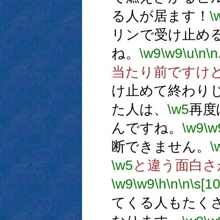
る人が居ます！
\
リンで受け止め
ね。
\w9
\w9
\u
\n
\n
当たり前ですけ
け止めて終わり
た人は、
\w5
再度
んですね。
\w9
\w
断できません。
\
\w5
と違う面白さ
\w9
\w9
\h
\n
\n
\s[1
てくる人もたく