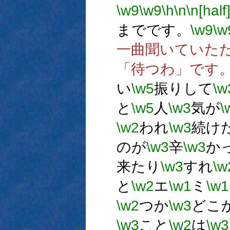
\w9
\w9
\h
\n
\n[half
までです。
\w9
\w
一曲聞いていた
「待つわ」です
い
\w5
振りして
\w
と
\w5
人
\w3
気が
\
\w2
われ
\w3
続け
のが
\w3
辛
\w3
か
来たり
\w3
すれ
\w
と
\w2
エ
\w1
ミ
\w1
\w2
つか
\w3
どこ
\w3
こと
\w2
は
\w3