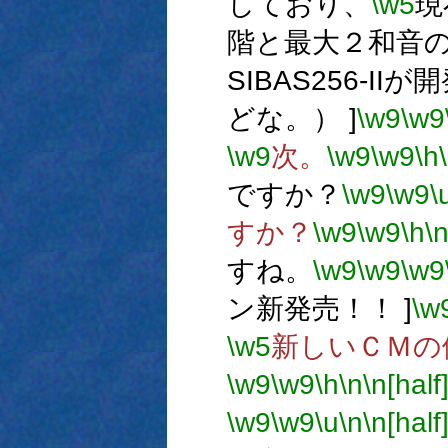
しており、
\w5
現
階と最大２和音
SIBAS256-II
どな。） ]
\w9
\w9
\w9
次。
\w9
\w9
\h
ですか？
\w9
\w9
\
すか？
\w9
\w9
\h
\
すね。
\w9
\w9
\w9
ン新発売！！ ]
\w
\w5
新しいＣＭの
\w9
\w9
\h
\n
\n[half
\w9
\w9
\u
\n
\n[half