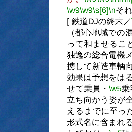
\w9
\w9
\s[6]
\n
そ
[ 鉄道DJの終末／
（都心地域での
って和ませるこ
独逸の総合電機メ
携して新造車輌
効果は予想をは
せて乗員・
\w5
乗
立ち向かう姿が
えるまでに至っ
形式名に含まれ