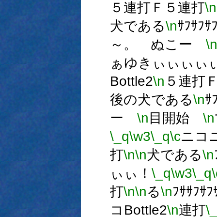
５連打Ｆ５連打
\n
犬である
\n
ｻﾌｻﾌｻ
～。 ぬこー
\
ぁゆきぃぃぃぃ
Bottle2
\n
５連打
後の犬である
\n
ｻ
ー
\n
目開始
\n
\_q
\w3
\_q
\c
ニコニコ
打
\n
\n
犬である
\n
ぃぃ！
\_q
\w3
\_q
\
打
\n
\n
る
\n
ﾌｻｻﾌｻﾌ
コBottle2
\n
連打
\