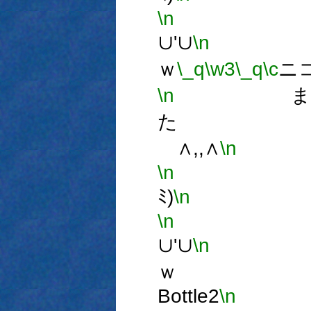
\n
∪'∪
\n
う
ｗ
\_q
\w3
\_q
\c
ニコ
\n
また見
た 
∧,,∧
\n
ミ
\n
(
ﾐ)
\n
～
\n
∪'∪
\n
うぇ
ｗ 
Bottle2
\n