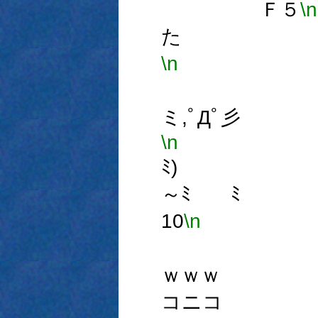
Ｆ５
\n
た 悪
\n
∧,
俺
ミ,ﾟДﾟ
\n
(
ﾐ)
～ﾐ ﾐ
10
\n
∪
と
ｗｗｗ
コニコ