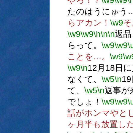
やろ！？
\w9
\w9
\
たのはうにゅう
らアカン！
\w9
そ
\w9
\w9
\h
\n
\n
返品
らって。
\w9
\w9
\
ことを…。
\w9
\w
\w9
\n
12月18日
なくて、
\w5
\n
1
て、
\w5
\n
返事が
でしょ！
\w9
\w9
\
話がホンマやと
ヶ月半も放置し