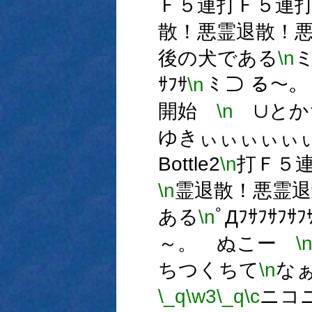
Ｆ５連打Ｆ５連
散！悪霊退散！
後の犬である
\n
ミ
ｻﾌｻ
\n
ﾐ ⊃ る
開始
\n
∪とか
ゆきぃぃぃぃぃ
Bottle2
\n
打Ｆ５
\n
霊退散！悪霊退
ある
\n
ﾟДﾌｻﾌｻﾌｻﾌ
～。 ぬこー
\
ちつくちて
\n
な
\_q
\w3
\_q
\c
ニコニコ