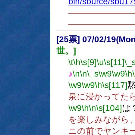
bin/source/sbu17
──────────
──────────
[25票] 07/02/19(Mo
世。]
\t
\h
\s[9]
\u
\s[11]
\_
♪
\n
\n
\_s
\w9
\w9
\h
\w9
\w9
\h
\s[117]
泉に浸かってた
\w9
\h
\n
\s[104]
は
を楽しみながら
ニの前でヤンキ