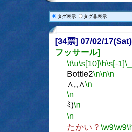
タグ表示
タグ非表示
[34票] 07/02/17(Sa
フッサール]
\t
\u
\s[10]
\h
\s[-1]
\
Bottle2
\n
\n
\n
∧,,∧
\n
ミ,
\n
(
ﾐ)
\n
～
\n
∪
たかい？
\w9
\w9
\