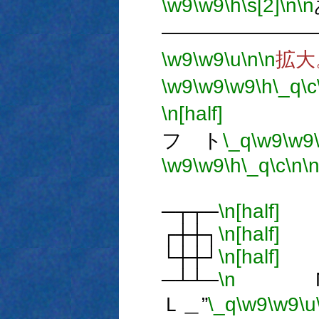
\w9
\w9
\h
\s[2]
\n
\n
―――――――
\w9
\w9
\u
\n
\n
拡大
\w9
\w9
\w9
\h
\_q
\c
\n[half]
..心
フ ト
\_q
\w9
\w9
\w9
\w9
\h
\_q
\c
\n
\
─┬┬─
\n[half]
┌┼┼┐
\n[half]
└┼┼┘
\n[half]
─┴┴─
\n
M 
Ｌ＿”
\_q
\w9
\w9
\u