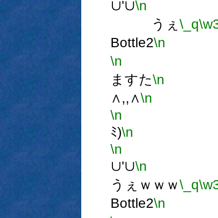
∪'∪
\n
うぇ
\_q
\w
Bottle2
\n
\n
ま
ますた
\n
∧,,∧
\n
ミ,
\n
(
ﾐ)
\n
～
\n
∪'∪
\n
うぇｗｗｗ
\_q
\w
Bottle2
\n
な