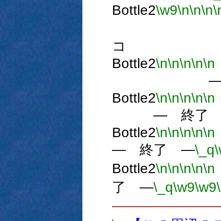
Bottle2
\w9
\n
\n
\n
\
コ
Bottle2
\n
\n
\n
\n
\n
― 
Bottle2
\n
\n
\n
\n
\n
― 終了 
Bottle2
\n
\n
\n
\n
\n
― 終了 ―
\_q
Bottle2
\n
\n
\n
\n
\n
了 ―
\_q
\w9
\w9
―――――――