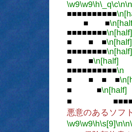
\w9
\w9
\h
\_q
\c
\n
\
■■■■■■■■■■
\n[h
■ ■
\n[half
■■■■■■■■
\n[half
■ ■ ■
\n[half]
■■■■■■■■
\n[half
■ ■
\n[half]
■■■■■■■■■■
\n
■ ■ ■ ■
\n[
■ ■
\n[half]
■ ■■■
悪意のあるソフ
\w9
\w9
\h
\s[9]
\n
\n