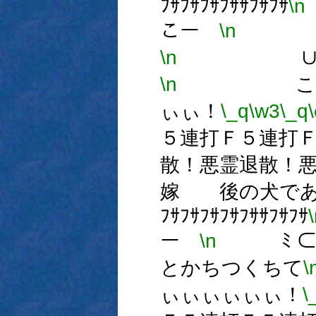
ﾌｻﾌｻﾌｻﾌｻｻﾌｻﾌｻ
\n
こー
\n
ﾐ 
\n
∪とか
\n
こぉなぁ
ぃぃ！
\_q
\w3
\_q
\
５連打Ｆ５連打
散！悪霊退散！
嫁 後の犬で
ﾌｻﾌｻﾌｻﾌｻﾌｻｻﾌｻﾌｻ
ー
\n
ﾐ ⊂今
とかちつくちて
\
ぃぃぃぃぃぃ！
\