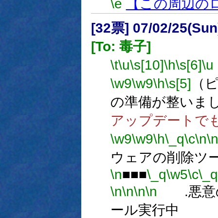
\e
【この周辺の
[32票] 07/02/25(Su
[To: 毒子]
\t
\u
\s[10]
\h
\s[6]
\u
\w9
\w9
\h
\s[5]
（ピ
の準備が整いまし
アップデートで
\w9
\w9
\h
\_q
\c
\n
\
ウェアの削除ツ
\n
■■■
\_q
\w5
\c
\_q
\n
\n
\n
\n
.悪意の
ール実行中