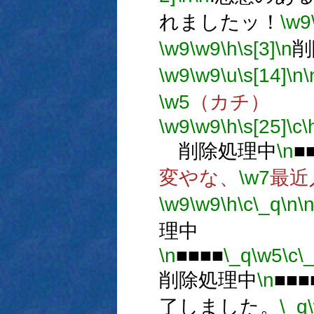
れましたッ！
\w9
\w9
\w9
\h
\s[3]
\n
削
\w9
\w9
\u
\s[14]
\n
\
\w5
（カチ）
\w9
\w9
\h
\s[25]
\c
\
削除処理中
\n
■
変やな、
\w7
最近
\w9
\w9
\h
\c
\_q
\n
\
理中
\n
■■■■
\_q
\w5
\c
\
削除処理中
\n
■■■
了しました。
\_q