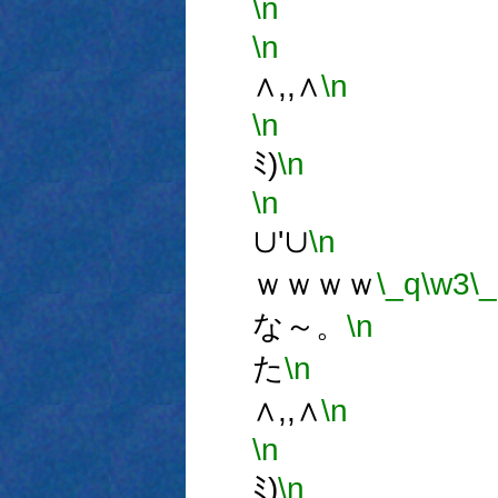
\n
また
\n
∧,,∧
\n
ミ,
\n
(
ﾐ)
\n
～
\n
∪'∪
\n
ｗｗｗｗ
\_q
\w3
\
な～。
\n
ま
た
\n
∧,,∧
\n
ミ,
\n
(
ﾐ)
\n
～