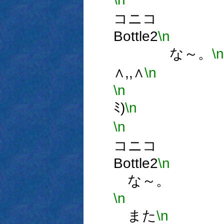
コニコ
Bottle2
\n
な～。
\n
∧,,∧
\n
ミ,
\n
(
ﾐ)
\n
～
\n
∪
コニコ
Bottle2
\n
な～。
\n
また
\n