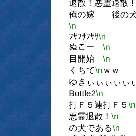
退散！悪霊退散
俺の嫁 後の犬
\n
ミ,ﾟДﾌｻ
ﾌｻﾌｻﾌｻｻ
\n
ﾐ
ぬこー
\n
ﾐ
目開始
\n
くちて
\n
ｗｗ
ゆきぃぃぃぃぃ
Bottle2
\n
Ｆ５
打Ｆ５連打Ｆ５
\n
悪霊退散！
\n
∧
の犬である
\n
ミ,