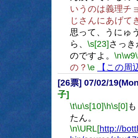
いうのは義理チ
じさんにあげて
思って、うにゅ
ら、
\s[23]
さっき
のですよ。
\n
\w9
の？
\e
【この周
[26票] 07/02/19(Mo
子]
\t
\u
\s[10]
\h
\s[0]
も
たん。
\n
\URL[
http://bot