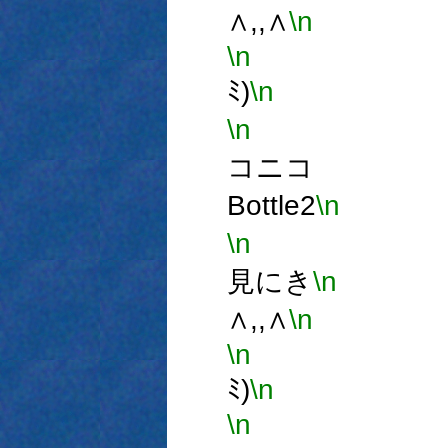
∧,,∧
\n
ミ,
\n
(
ﾐ)
\n
～
\n
∪
コニコ
Bottle2
\n
\n
見にき
\n
∧,,∧
\n
ミ,
\n
(
ﾐ)
\n
～
\n