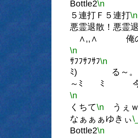
Bottle2
\n
５連打Ｆ５連打
\n
悪霊退散！悪霊
∧,,∧ 俺
\n
ミ,ﾟДﾟ
ｻﾌﾌｻﾌｻﾌ
\n
ﾐ) る～。
～ﾐ ﾐ 今日
\n
∪'
くちて
\n
うぇ
なぁぁぁゆきぃ
\
Bottle2
\n
Ｆ