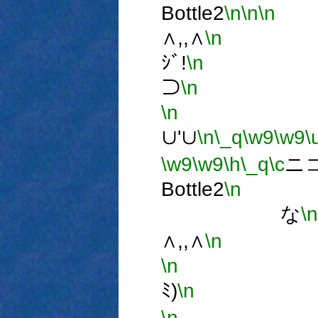
Bottle2
\n
\n
\n
∧,,∧
\n
ミ,^
ｼﾞ!
\n
(
⊃
\n
～
\n
∪'∪
\n
\_q
\w9
\w9
\
\w9
\w9
\h
\_q
\c
ニ
Bottle2
\n
な
\n
∧,,∧
\n
ミ,
\n
(
ﾐ)
\n
～
\n
∪