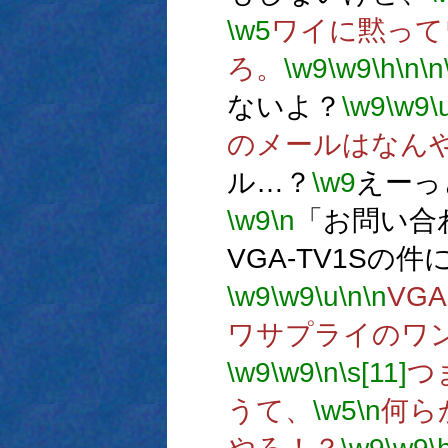
\w5
ワイに黙って
ろ。
\w9
\w9
\h
\n
\n
ないよ？
\w9
\w9
\
のメールはなん
ル…？
\w9
えーっ
\w9
\n
「お問い合
VGA-TV1Sの
\w9
\w9
\u
\n
\n
VG
ワサプライのワ
\w9
\w9
\n
\s[11]
つ
うて、
\w5
\n
何ら