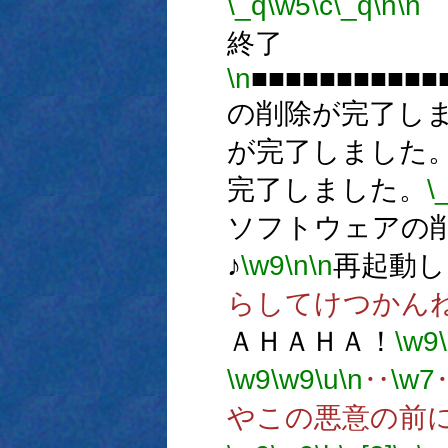
\_q
\w5
\c
\_q
\n
\n
終了
\n
■■■■■■■■■■■
の削除が完了し
が完了しました
完了しました。
\
ソフトウェアの
♪
\w9
\n
\n
再起動し
らしてけつかん
ＡＨＡＨＡ！
\w9
\w9
\w9
\u
\n
‥
\w7
やこの悪意の前