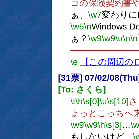
コの保険契約書
ぁ、
\w7
変わりにMe
\w5
\n
Windows
ぁ？
\w9
\w9
\u
\n
\n
―――――――
\e
【この周辺の
[31票] 07/02/08(Th
[To: さくら]
\t
\h
\s[0]
\u
\s[10]
さ
ょっとこっちへ
\w9
\w9
\h
\s[3]
…
\
もしないけど、
\