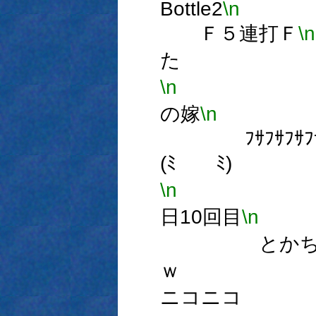
Bottle2
\n
Ｆ５連打Ｆ
\n
た 悪霊
\n
∧,
の嫁
\n
ミ,
ﾌｻﾌｻﾌｻﾌ
(ﾐ ﾐ)
\n
～ﾐ
日10回目
\n
とかち
ｗ こぉ
ニコニコ