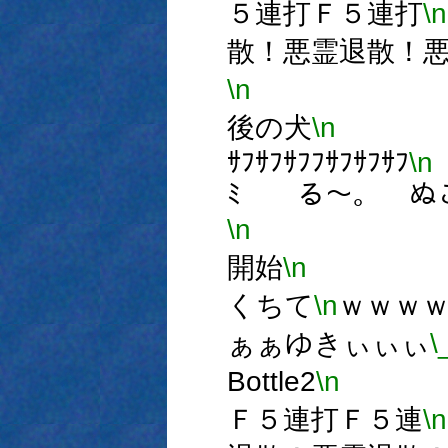
５連打Ｆ５連打
\n
散！悪霊退散！
\n
∧,
後の犬
\n
ミ,
ｻﾌｻﾌｻﾌﾌｻﾌｻﾌｻﾌ
\n
ﾐ る～。 
\n
ﾐ ⊂ノ
開始
\n
∪
くちて
\n
ｗｗ
ぁぁゆきぃぃぃ
\
Bottle2
\n
Ｆ
Ｆ５連打Ｆ５連
\n