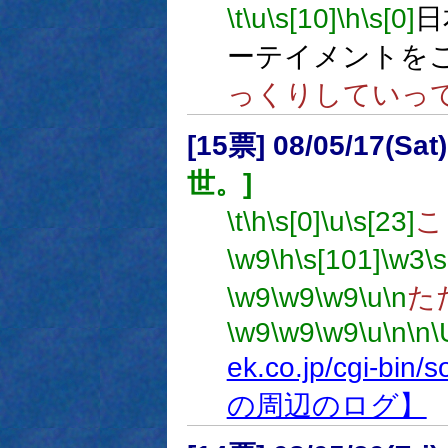
\t
\u
\s[10]
\h
\s[0]
日
ーテイメントを
っくりしていっ
[15票] 08/05/17(Sat
世。]
\t
\h
\s[0]
\u
\s[23]
こ
\w9
\h
\s[101]
\w3
\
\w9
\w9
\w9
\u
\n
た
\w9
\w9
\w9
\u
\n
\n
\
ek.co.jp/cgi-bin
の周辺のログ】