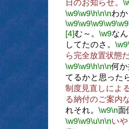
日のお知らせ。
\
\w9
\w9
\h
\n
\n
わか
\w9
\w9
\w9
\w9
\w9
[4]
む～。
\w9
なん
してたのさ。
\w9
ら完全放置状態
\w9
\w9
\h
\n
\n
何か
てるかと思った
制度見直しによ
る納付のご案内
れそれ。
\w9
\n
面
\w9
\w9
\u
\n
\n
いや