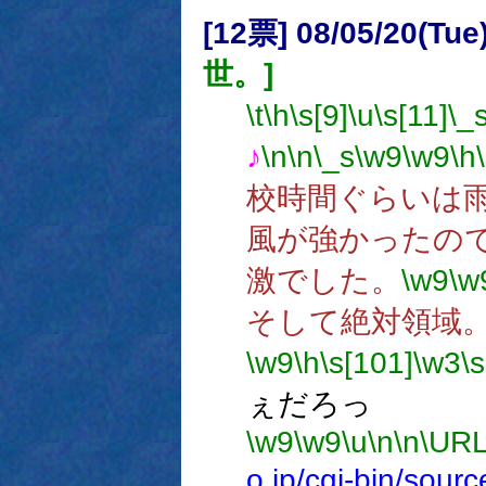
[12票] 08/05/20(Tue
世。]
\t
\h
\s[9]
\u
\s[11]
\_
♪
\n
\n
\_s
\w9
\w9
\h
校時間ぐらいは
風が強かったの
激でした。
\w9
\w
そして絶対領域
\w9
\h
\s[101]
\w3
\
ぇだろっ
\w9
\w9
\u
\n
\n
\URL
o.jp/cgi-bin/sou