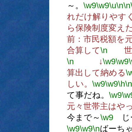
～。
\w9
\w9
\u
\n
\n
れだけ解りやす
ら保険制度変え
前：市民税額を
合算して
\n
世帯
\n
↓
\w9
\w9
算出して納める
\
しい。
\w9
\w9
\h
\
て事だね。
\w9
\w
元々世帯主はや
今まで～
\w9
じー
\w9
\w9
\n
ばーち