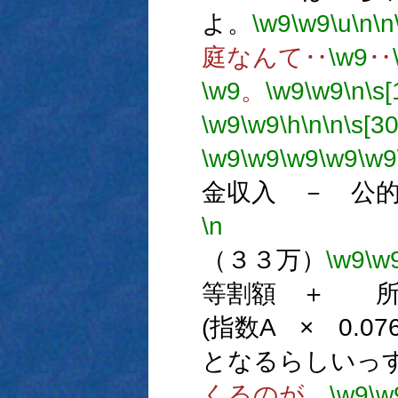
よ。
\w9
\w9
\u
\n
\n
庭なんて‥
\w9
‥
\w9
。
\w9
\w9
\n
\s[
\w9
\w9
\h
\n
\n
\s[30
\w9
\w9
\w9
\w9
\w9
金収入 － 公
\n
（１
（３３万）
\w9
\w
等割額 ＋ 所
(指数A × 0
となるらしいっ
くるのが。
\w9
\w