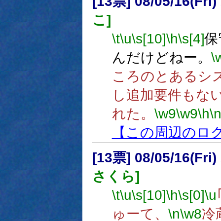
[13票] 08/05/16(Fri
こ]
\t
\u
\s[10]
\h
\s[4]
保
んだけどねー。
\
ころのとあるシ
し追加要件もな
れた。
\w9
\w9
\h
\
【この周辺のロ
[13票] 08/05/16(Fr
さくら]
\t
\u
\s[10]
\h
\s[0]
\u
ゅーて、
\n
\w8
冷