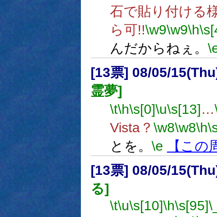
石で貼り付ける
ら可!!
\w9
\w9
\h
\s[
んだからねぇ。
\
[13票] 08/05/15(Th
霊夢]
\t
\h
\s[0]
\u
\s[13]
…
Vista？
\w8
\w8
\h
\
とを。
\e
【この
[13票] 08/05/15(Thu
る]
\t
\u
\s[10]
\h
\s[95]
\