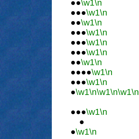
●●
\w1
\n
●●●
\w1
\n
●●
\w1
\n
●●●
\w1
\n
●●●
\w1
\n
●●●
\w1
\n
●●
\w1
\n
●●●●
\w1
\n
●●●
\w1
\n
●
\w1
\n
\w1
\n
\w1
\n
●●●
\w1
\n
●
●
\w1
\n