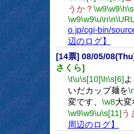
うか？
\w9
\w9
\h
\
\w9
\w9
\u
\n
\n
\URL
o.jp/cgi-bin/sou
辺のログ】
[14票] 08/05/08(Th
さくら]
\t
\u
\s[10]
\h
\s[6]
よ
いだカップ麺を
\
変です、
\w8
大変
\w9
\w9
\u
\s[11]
う
周辺のログ】