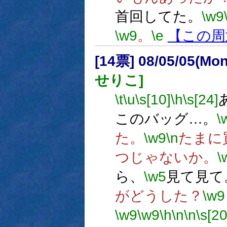
首回してた。
\w9
\w9
。
\e
【この周
[14票] 08/05/05(Mo
せりこ]
\t
\u
\s[10]
\h
\s[24]
このバッグ…。
\
た。
\w9
\n
たまに
つじゃないか。
\
ら、
\w5
見て見て
がどうした？
\w9
\w9
\w9
\h
\n
\n
\s[20