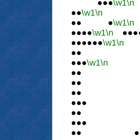
●●●
\w1
\n
●●
\w1
\n
●
●● ●
\w1
\n
●●●●
\w1
\n
●●
●●●●●●
\w1
\n
●
●●●
\w1
\n
●
●● 
●● 
●● 
●●●
●● 
●●●
●● ●●●