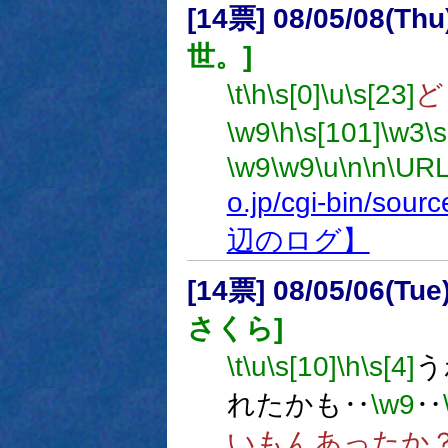
[14票] 08/05/08(Thu
世。]
\t
\h
\s[0]
\u
\s[23]
ど
\w9
\h
\s[101]
\w3
\
\w9
\w9
\u
\n
\n
\URL
o.jp/cgi-bin/sou
辺のログ】
[14票] 08/05/06(Tu
さくら]
\t
\u
\s[10]
\h
\s[4]
う
れたかも‥
\w9
‥
いもんあったか