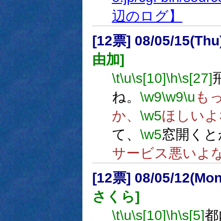
辺のログ】
[12票] 08/05/15(Th
由加]
\t
\u
\s[10]
\h
\s[27]
ね。
\w9
\w9
\u
も
か、
\w5
ほしいよ
て、
\w5
窓開くと
サービス悪いよ
[12票] 08/05/12(Mo
さくら]
\t
\u
\s[10]
\h
\s[5]
都