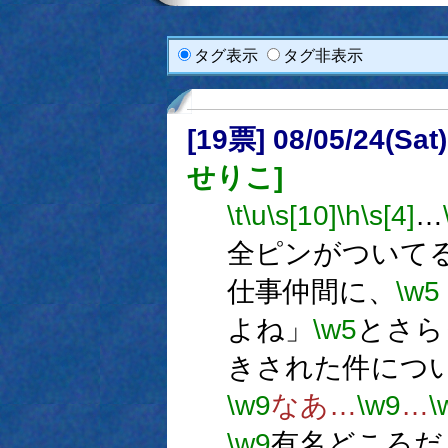
タグ表示
タグ非表示
[19票] 08/05/24(Sa
せりこ]
\t
\u
\s[10]
\h
\s[4]
…
全ピンがついて
仕事仲間に、
\w5
よね」
\w5
とさら
きされた件につ
\w9
なあ…
\w9
…
\
\w9
有名どころ