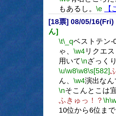
もあるし。
\e
【
[18票] 08/05/16(Fri
ん]
\t
\_q
ベストテン-0
ゃ、
\w4
リクエス
用いて
\n
ざっくり
\u
\w8
\w8
\s[582]
ん、
\w4
演出なん
\n
そこんとこは
ふきゅっ！？
\h
\
10位から6位ま