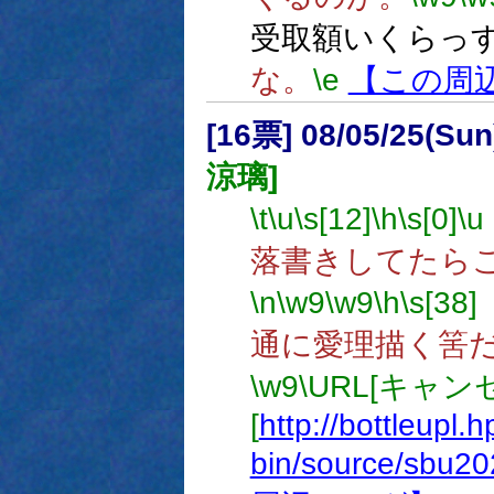
受取額いくらっ
な。
\e
【この周
[16票] 08/05/25(Su
涼璃]
\t
\u
\s[12]
\h
\s[0]
\u
落書きしてたら
\n
\w9
\w9
\h
\s[38]
通に愛理描く筈
\w9
\URL[キャン
[
http://bottleupl.h
bin/source/sbu2