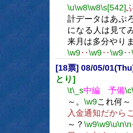
\u
\w8
\w8
\s[542]
計データはあぷ
になる人は見て
来月は多分やり
\w9
‥
\w9
‥
\w9
‥
[18票] 08/05/01(Thu
とり]
\t
\_s
中編 予備
\c
～。
\w9
これ何～
入金通知だから
～？
\w9
\w9
\u
\n
\n