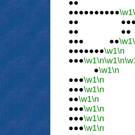
●●
●●●●●●●●●●
\w1
●● ●●●●
●● ●●
●●● ●●
\w1
●●●●●●●
\w1
\n
●●●
\w1
\n
\w1
\n
\w
●
\w1
\n
●●●
\w1
\n
●●●
\w1
\n
●●
\w1
\n
●●●
\w1
\n
●●●
\w1
\n
●●●
\w1
\n