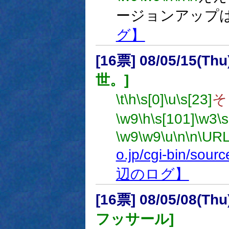
ージョンアップ
グ】
[16票] 08/05/15(Thu
世。]
\t
\h
\s[0]
\u
\s[23]
そ
\w9
\h
\s[101]
\w3
\
\w9
\w9
\u
\n
\n
\URL
o.jp/cgi-bin/sou
辺のログ】
[16票] 08/05/08(Th
フッサール]