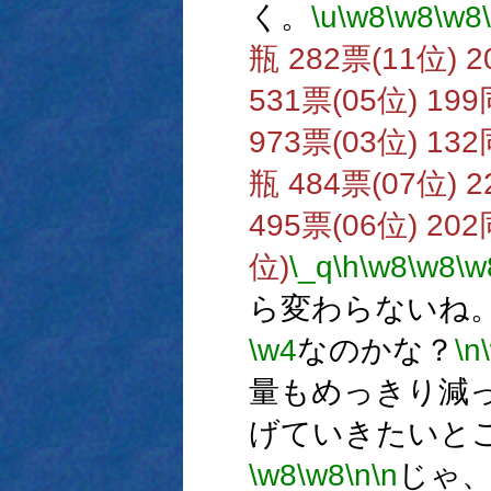
く。
\u
\w8
\w8
\w8
瓶 282票(11位) 
531票(05位) 19
973票(03位) 13
瓶 484票(07位) 
495票(06位) 20
位)
\_q
\h
\w8
\w8
\w
ら変わらないね
\w4
なのかな？
\n
量もめっきり減
げていきたいと
\w8
\w8
\n
\n
じゃ、