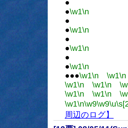
●
●
\w1
\n
●
●
\w1
\n
●
●
\w1
\n
●
●
\w1
\n
●●●
\w1
\n
\w1
\n
\w1
\n
\w1
\n
\w
\w1
\n
\w1
\n
\w
\w1
\n
\w9
\w9
\u
\s[
周辺のログ】