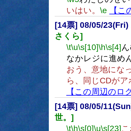
いはい。
\e
【こ
[14票] 08/05/23(Fr
さくら]
\t
\u
\s[10]
\h
\s[4]
ん
なかレジに進め
おう、意地にな
ら、同じCDが
【この周辺のロ
[14票] 08/05/11(Sun
世。]
\t
\h
\s[0]
\u
\s[23]
こ