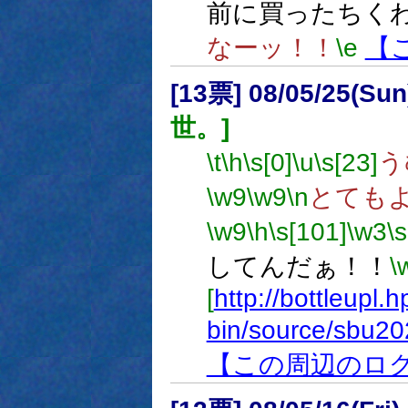
前に買ったちく
なーッ！！
\e
【
[13票] 08/05/25(Sun
世。]
\t
\h
\s[0]
\u
\s[23]
う
\w9
\w9
\n
とても
\w9
\h
\s[101]
\w3
\
してんだぁ！！
\
[
http://bottleupl.h
bin/source/sbu20
【この周辺のロ