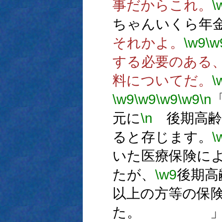
事だからこれ。
\
ちゃんいくら年
それかよ。
\w9
\w
する必要のある
料についてだ。
\
\w9
\w9
\w9
\w9
\n
元に
\n
後期高齢
ると存じます。
\
いた医療保険に
たが、
\w9
後期高
以上の方等の保
た。 