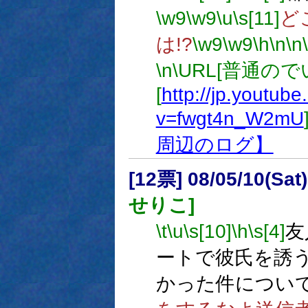
\w9
\w9
\u
\s[11]
ど
は!?
\w9
\w9
\h
\n
\n
\n
\URL[普通ので
[
http://jp.youtub
v=fwgt4n_W2mU
周辺のログ】
[12票] 08/05/10(Sa
せりこ]
\t
\u
\s[10]
\h
\s[4]
友
ートで彼氏を誘
かった件につい