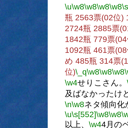
\u
\w8
\w8
\w8
\w8
\
瓶 2563票(02位)
2724瓶 2885票(
1842瓶 779票(0
1092瓶 461票(0
め 485瓶 314票(
位)
\_q
\w8
\w8
\w8
\w4
せりこさん。
及ばなかったけ
\n
\w8
ネタ傾向化
\u
\s[552]
\w8
\w8
\
以上、
\w4
4月の