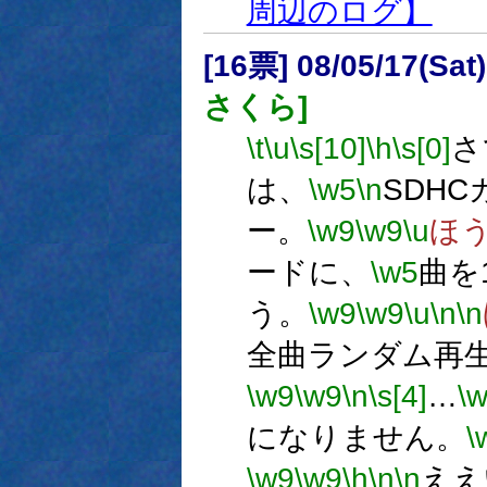
周辺のログ】
[16票] 08/05/17(Sa
さくら]
\t
\u
\s[10]
\h
\s[0]
さ
は、
\w5
\n
SDH
ー。
\w9
\w9
\u
ほ
ードに、
\w5
曲を
う。
\w9
\w9
\u
\n
\n
全曲ランダム再
\w9
\w9
\n
\s[4]
…
\
になりません。
\
\w9
\w9
\h
\n
\n
ええ