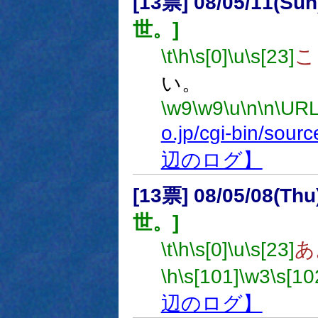
[13票] 08/05/11(Sun
世。]
\t
\h
\s[0]
\u
\s[23]
こ
い。
\w9
\w9
\u
\n
\n
\URL
o.jp/cgi-bin/sou
辺のログ】
[13票] 08/05/08(Thu
世。]
\t
\h
\s[0]
\u
\s[23]
あ
\h
\s[101]
\w3
\s[10
辺のログ】