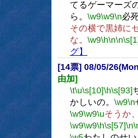
てるゲーマーズ
ら。
\w9
\w9
\n
必
その横で黒姉に
な。
\w9
\h
\n
\n
\s[1
グ】
[14票] 08/05/26(Mo
由加]
\t
\u
\s[10]
\h
\s[93]
かしいの。
\w9
\n
\w9
\w9
\u
そうか
\w9
\w9
\h
\s[57]
\n
\
\w5
わたしのせい