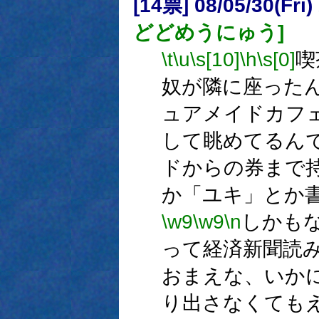
[14票] 08/05/30(Fr
どどめうにゅう]
\t
\u
\s[10]
\h
\s[0]
喫
奴が隣に座った
ュアメイドカフ
して眺めてるん
ドからの券まで
か「ユキ」とか
\w9
\w9
\n
しかも
って経済新聞読
おまえな、いか
り出さなくても