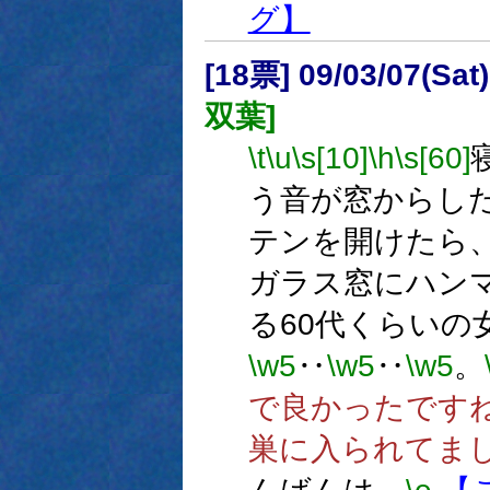
グ】
[18票] 09/03/07(Sa
双葉]
\t
\u
\s[10]
\h
\s[60]
う音が窓からし
テンを開けたら
ガラス窓にハン
る60代くらいの
\w5
‥
\w5
‥
\w5
。
で良かったです
巣に入られてま