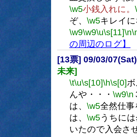
\w5
小銭入れに。
ぞ、
\w5
キレイに
\w9
\w9
\u
\s[11]
\n
\
の周辺のログ】
[13票] 09/03/07(Sa
未来]
\t
\u
\s[10]
\h
\s[0]
ボ
んや・・・
\w9
\n
は、
\w5
全然仕事
は、
\w5
うちには
いたので入会さ