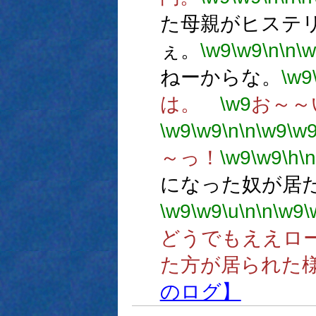
た母親がヒステ
ぇ。
\w9
\w9
\n
\n
\
ねーからな。
\w9
は。
\w9
お～～
\w9
\w9
\n
\n
\w9
\w
～っ！
\w9
\w9
\h
\n
になった奴が居
\w9
\w9
\u
\n
\n
\w9
\
どうでもええロ
た方が居られた
のログ】