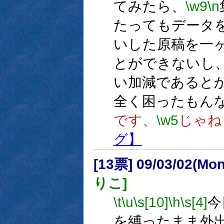
てみたら、
\w9
\n
たってもデータ
いした原稿を一
とができないし
い加減であると
全く困ったもん
です、
\w5
じゃね
グ】
[13票] 09/03/02(Mon
りこ]
\t
\u
\s[10]
\h
\s[4]
今
を縛ったまま外