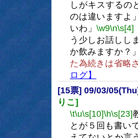
しがキスするの
のは違いますよ
いわ」
\w9
\n
\s[4]
う少しお話しし
か飲みますか？
た為続きは省略
ログ】
[15票] 09/03/05(Thu
りこ]
\t
\u
\s[10]
\h
\s[23]
とが５回も書い
えてないとか言