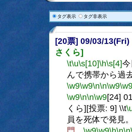
タグ表示
タグ非表示
[20票] 09/03/13(Fr
さくら]
\t
\u
\s[10]
\h
\s[4]
今
んで携帯から過
\w9
\w9
\n
\n
\w9
\w
\w9
\n
\n
\w9
[24] 
くら][投票: 9] \\t
\
員を死体で発見
門。
\w9
\w9
\h
\n
\n