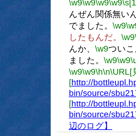
\w9
\w9
\w9
\w9
\s[
んぜん関係無い
でました。
\w9
\w
したもんだ。
\w9
んか、
\w9
ついこ
ました。
\w9
\w9
\
\w9
\w9
\h
\n
\URL
[
http://bottleupl.h
bin/source/sbu21
[
http://bottleupl.h
bin/source/sbu21
辺のログ】