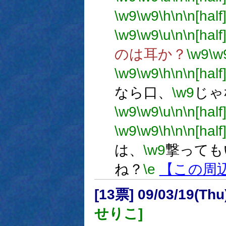
\w9
\w9
\h
\n
\n[half
\w9
\w9
\u
\n
\n[half
のは耳か？
\w9
\w
\w9
\w9
\h
\n
\n[half
なら口、
\w9
じゃ
\w9
\w9
\u
\n
\n[half
\w9
\w9
\h
\n
\n[half
は、
\w9
撃っても
ね？
\e
【この周
[13票] 09/03/19(Th
せりこ]