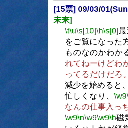
[15票] 09/03/01(Su
未来]
\t
\u
\s[10]
\h
\s[0]
最
をご覧になった
ものなのかわか
れてねーけどわ
ってるだけだろ
減少を始めると
忙しくなり、
\w9
なんの仕事入っ
\w9
\n
\w9
\w9
\h
磁