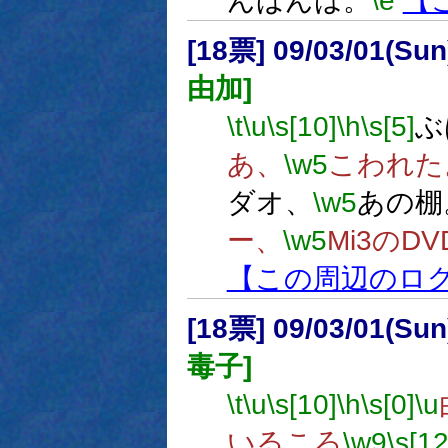
んばんは。
\e
【
[18票] 09/03/01(Su
由加]
\t
\u
\s[10]
\h
\s[5]
ぶ
あ、
\w5
こわれた
ダオ、
\w5
あの棚
ー、
\w5
Mi3のDV
【この周辺のロ
[18票] 09/03/01(Su
毒子]
\t
\u
\s[10]
\h
\s[0]
\u
いるころ
\w9
\s[12