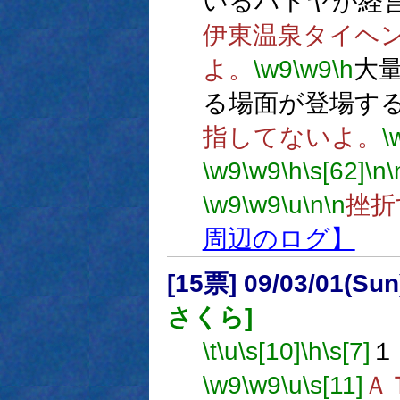
いるハトヤが経
伊東温泉タイヘ
よ。
\w9
\w9
\h
大
る場面が登場す
指してないよ。
\
\w9
\w9
\h
\s[62]
\n
\
\w9
\w9
\u
\n
\n
挫折
周辺のログ】
[15票] 09/03/01(Su
さくら]
\t
\u
\s[10]
\h
\s[7]
１
\w9
\w9
\u
\s[11]
Ａ