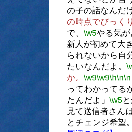
の子の話なんだ
の時点でびっく
で、
\w5
やる気が
新人が初めて大
られないから自
たいなんだよ。
\
か。
\w9
\w9
\h
\n
\n
ってわかってる
たんだよ」
\w5
と
見て送信者さん
とチェンジ希望