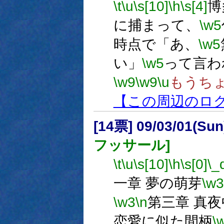
\t
\u
\s[10]
\h
\s[4]
博
に捕まって、
\w5
時点で「あ、
\w5
い」
\w5
って言わ
\w9
\w9
\u
もうち
【この周辺のロ
[14票] 09/03/01(Su
フッサール]
\t
\u
\s[10]
\h
\s[0]
\_
一章 夢の萌芽
\w3
\w3
\n
第三章 真
恋愛に似た間柄
\