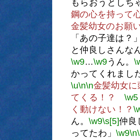
もらおうとしち
鋼の心を持って
金髪幼女のお願
「あの子達は？
と仲良しさんな
\w9
…
\w9
うん。
\
かってくれまし
\u
\n
\n
金髪幼女
てくる！？
\w5
く動けない！？
\
ん。
\w9
\s[5]
仲良
ってたわ」
\w9
\n