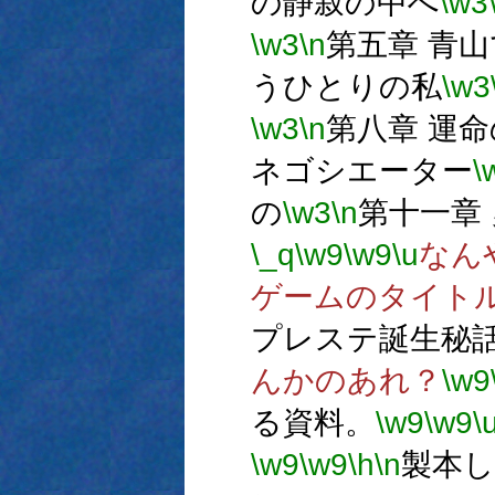
の静寂の中へ
\w3
\w3
\n
第五章 青
うひとりの私
\w3
\w3
\n
第八章 運
ネゴシエーター
\
の
\w3
\n
第十一章
\_q
\w9
\w9
\u
なん
ゲームのタイト
プレステ誕生秘
んかのあれ？
\w9
る資料。
\w9
\w9
\
\w9
\w9
\h
\n
製本