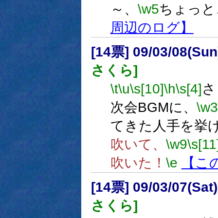
～、
\w5
ちょっと
周辺のログ】
[14票] 09/03/08(Su
さくら]
\t
\u
\s[10]
\h
\s[4]
さ
次会BGMに、
\w3
てきた人手を挙
吹いて、
\w9
\s[11
吹いた！
\e
【こ
[14票] 09/03/07(Sa
さくら]