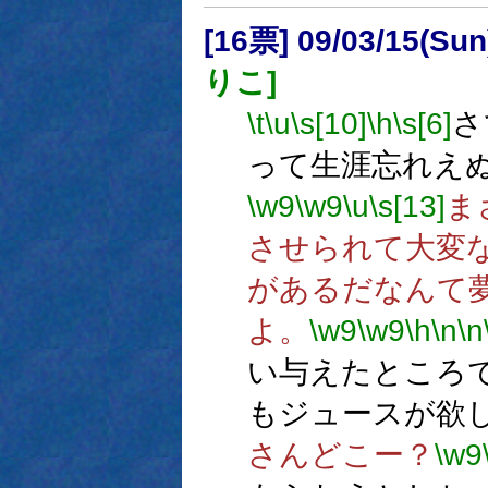
[16票] 09/03/15(Sun
りこ]
\t
\u
\s[10]
\h
\s[6]
さ
って生涯忘れえ
\w9
\w9
\u
\s[13]
ま
させられて大変
があるだなんて
よ。
\w9
\w9
\h
\n
\n
い与えたところ
もジュースが欲
さんどこー？
\w9