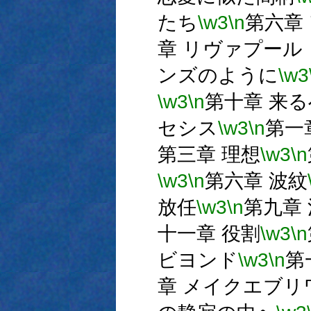
たち
\w3
\n
第六章
章 リヴァプール
ンズのように
\w3
\w3
\n
第十章 来
セシス
\w3
\n
第一
第三章 理想
\w3
\n
\w3
\n
第六章 波紋
放任
\w3
\n
第九章
十一章 役割
\w3
\n
ビヨンド
\w3
\n
第
章 メイクエブリ