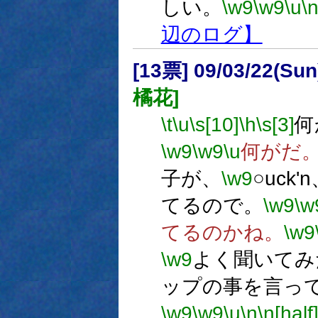
しい。
\w9
\w9
\u
\
辺のログ】
[13票] 09/03/22(Su
橘花]
\t
\u
\s[10]
\h
\s[3]
何
\w9
\w9
\u
何がだ
子が、
\w9
○uck'
てるので。
\w9
\w
てるのかね。
\w9
\w9
よく聞いてみ
ップの事を言っ
\w9
\w9
\u
\n
\n[half