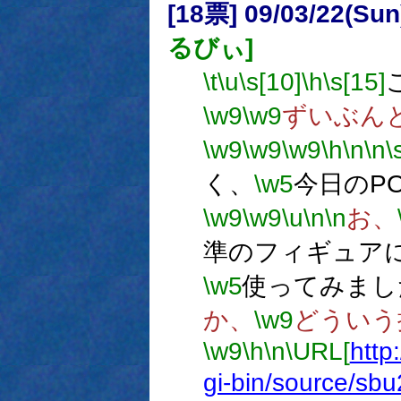
[18票] 09/03/22(Su
るびぃ]
\t
\u
\s[10]
\h
\s[15]
\w9
\w9
ずいぶん
\w9
\w9
\w9
\h
\n
\n
\
く、
\w5
今日のP
\w9
\w9
\u
\n
\n
お、
準のフィギュア
\w5
使ってみまし
か、
\w9
どういう
\w9
\h
\n
\URL[
http
gi-bin/source/sb