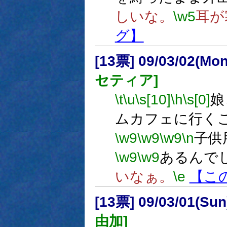
しいな。
\w5
耳が
グ】
[13票] 09/03/02(Mo
セティア]
\t
\u
\s[10]
\h
\s[0]
娘
ムカフェに行く
\w9
\w9
\w9
\n
子供
\w9
\w9
あるんで
いなぁ。
\e
【こ
[13票] 09/03/01(Su
由加]