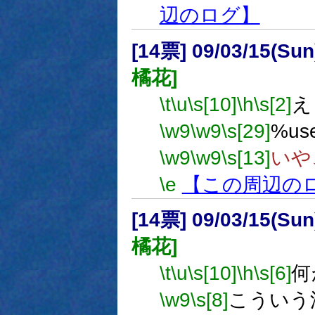
辺のログ】
[14票] 09/03/15(Su
橘花]
\t
\u
\s[10]
\h
\s[2]
え
\w9
\w9
\s[29]
%us
\w9
\w9
\s[13]
いや
\e
【この周辺の
[14票] 09/03/15(Su
橘花]
\t
\u
\s[10]
\h
\s[6]
何
\w9
\s[8]
こういう