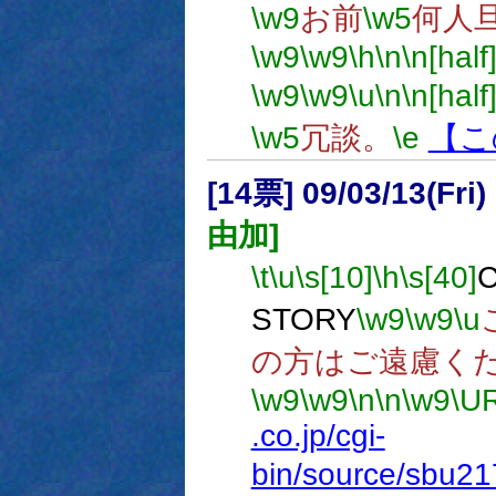
\w9
お前
\w5
何人
\w9
\w9
\h
\n
\n[half
\w9
\w9
\u
\n
\n[half
\w5
冗談。
\e
【こ
[14票] 09/03/13(Fr
由加]
\t
\u
\s[10]
\h
\s[40]
STORY
\w9
\w9
\u
の方はご遠慮く
\w9
\w9
\n
\n
\w9
\U
.co.jp/cgi-
bin/source/sbu21