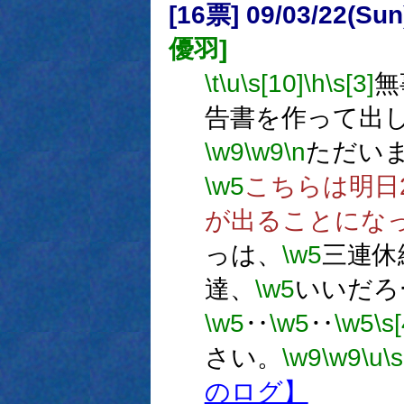
[16票] 09/03/22(Su
優羽]
\t
\u
\s[10]
\h
\s[3]
無
告書を作って出
\w9
\w9
\n
ただい
\w5
こちらは明日
が出ることにな
っは、
\w5
三連休
達、
\w5
いいだろ
\w5
‥
\w5
‥
\w5
\s[
さい。
\w9
\w9
\u
\s
のログ】