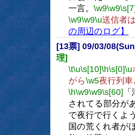
一言。
\w9
\w9
\s[7
\w9
\w9
\u
送信者
の周辺のログ】
[13票] 09/03/08(Sun
理]
\t
\u
\s[10]
\h
\s[0]
\u
がら
\w5
夜行列車
\h
\w9
\w9
\s[60]
「
されてる部分が
で夜行で行くよ
国の荒くれ者が