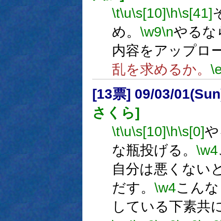
\t
\u
\s[10]
\h
\s[41]
め。
\w9
\n
やるな
内容をアップロ
乱を求めるか。
\
[13票] 09/03/01(Su
さくら]
\t
\u
\s[10]
\h
\s[0]
や
な瓶投げる。
\w4
自分は悪くない
だす。
\w4
こんな
している下素共