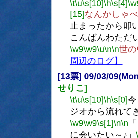
\t
\u
\s[10]
\h
\s[4]
\w
[15]
なんかしゃべ
止まったから叩
こんばんわただ
\w9
\w9
\u
\n
\n
世の
周辺のログ】
[13票] 09/03/09(Mo
せりこ]
\t
\u
\s[10]
\h
\s[0]
今
ジオから流れて
\w9
\w9
\s[1]
\n
\n
「
に会いたい～♪」