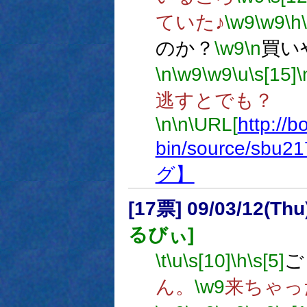
ていた♪
\w9
\w9
\h
のか？
\w9
\n
買い
\n
\w9
\w9
\u
\s[15]
\
逃すとでも？
\n
\n
\URL[
http://b
bin/source/sbu21
グ】
[17票] 09/03/12(Th
るびぃ]
\t
\u
\s[10]
\h
\s[5]
ご
ん。
\w9
来ちゃっ