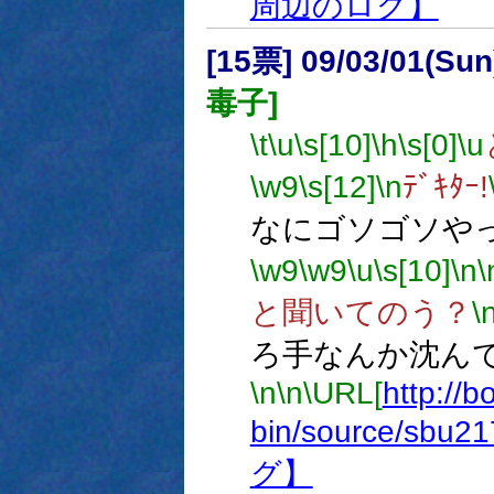
周辺のログ】
[15票] 09/03/01(Su
毒子]
\t
\u
\s[10]
\h
\s[0]
\u
\w9
\s[12]
\n
ﾃﾞｷﾀｰ!
なにゴソゴソや
\w9
\w9
\u
\s[10]
\n
\
と聞いてのう？
\
ろ手なんか沈ん
\n
\n
\URL[
http://b
bin/source/sbu2
グ】