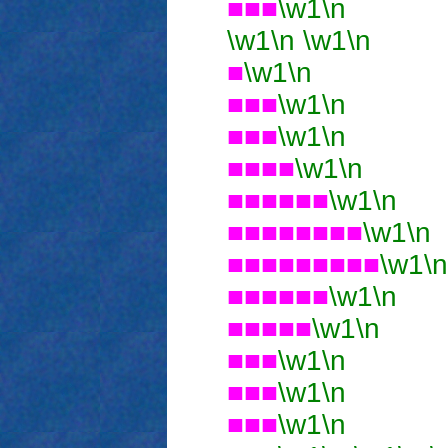
■■■
\w1
\n
\w1
\n
\w1
\n
■
\w1
\n
■
■■■
\w1
\n
■
■■■
\w1
\n
■
■■■■
\w1
\n
■■■■■■
\w1
\n
■■■■■■■■
\w1
\n
■■■■■■■■■
\w1
\n
■■■■■■
\w1
\n
■■■■■
\w1
\n
■■■
\w1
\n
■
■■■
\w1
\n
■
■■■
\w1
\n
■