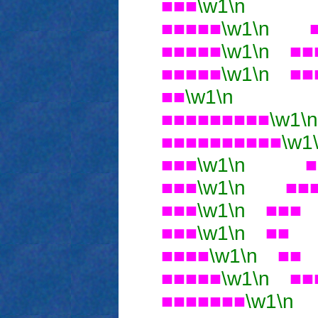
■■■
\w1
\n
■■■■■
\w1
\n
■■
■■■■■
\w1
\n
■■
■■■■■
\w1
\n
■■
■■
\w1
\n
■
■■■■■■■■■
\w1
\n
■■■■■■■■■■
\w1
■■■
\w1
\n
■
■■■
\w1
\n
■■
■■■
\w1
\n
■■
■■■
\w1
\n
■
■■■■
\w1
\n
■
■■■■■
\w1
\n
■■
■■■■■■■
\w1
\n