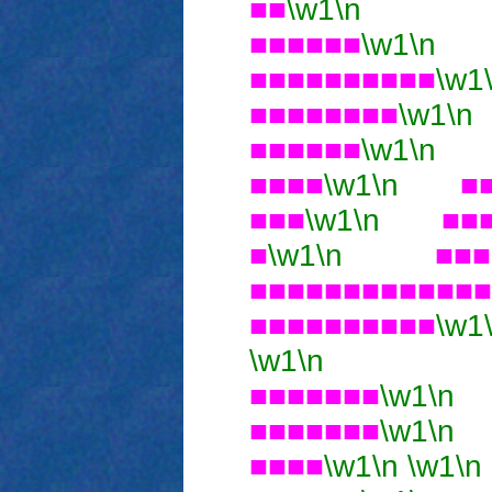
■■
\w1
\n
■
■■■■■■
\w1
\n
■■■■■■■■■■
\w1
■■■■■■■■
\w1
\n
■■■■■■
\w1
\n
■
■■■■
\w1
\n
■■
■■■
\w1
\n
■
■
\w1
\n
■■■■■
■■■■■■■■■■■■■
■■■■■■■■■■
\w1
\w1
\n
■
■■■■■■■
\w1
\n
■■■■■■■
\w1
\n
■■■■
\w1
\n
\w1
\n