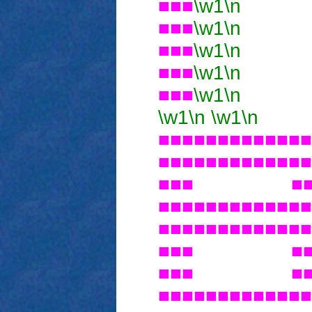
■■■
\w1
\n
■■■
\w1
\n
■■■
\w1
\n
■■■
\w1
\n
■■■
\w1
\n
\w1
\n
\w1
\n
■■■■■■■■■■■■■
■■■■■■■■■■■■■
■■■ ■■
■■■■■■■■■■■■
■■■■■■■■■■■■
■■■ ■■
■■■ ■■
■■■■■■■■■■■■