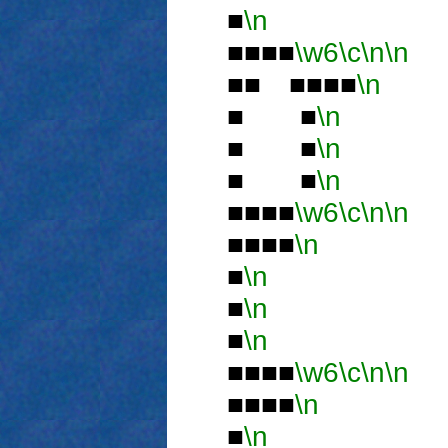
■
\n
■■■■
\w6
\c
\n
\n
■■ ■■■■
\n
■ ■
\n
■ ■
\n
■ ■
\n
■■■■
\w6
\c
\n
\n
■■■■
\n
■
\n
■
■
\n
■
■
\n
■■■■
\w6
\c
\n
\n
■■■■
\n
■
■
\n
■