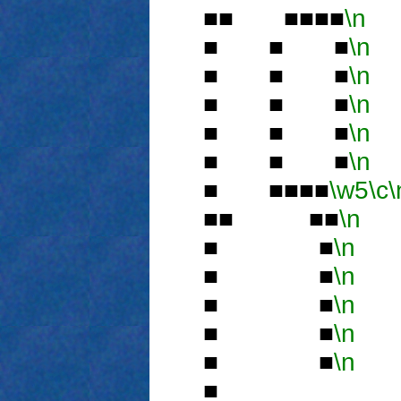
■■ ■■■■
\n
■ ■ ■
\n
■ ■ ■
\n
■ ■ ■
\n
■ ■ ■
\n
■ ■ ■
\n
■ ■■■■
\w5
\c
\
■■ ■■
\n
■ ■
\n
■ ■
\n
■
■ ■
\n
■ ■
\n
■ ■
\n
■
■