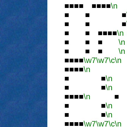
■■■■ ■■■■
\n
■ ■ ■
■ ■ ■
■ ■ ■■■■
\n
■ ■ ■
\n
■ ■ ■
\n
■■■■
\w7
\w7
\c
\n
■■■■
\n
■ 
■ ■
\n
■ ■
\n
■
■■■■
\n
■ 
■ ■
\n
■ ■
\n
■
■■■■
\w7
\w7
\c
\n