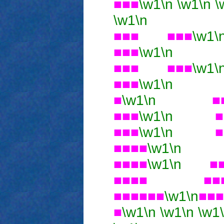
■■■
\w1
\n
\w1
\n
\
\w1
\n
■
■■■ ■■■
\w1
\
■■■
\w1
\n
■■
■■■ ■■■
\w1
\
■■■
\w1
\n
■
■
\w1
\n
■■
■■■
\w1
\n
■■
■■■
\w1
\n
■■
■■■■
\w1
\n
■
■■■■
\w1
\n
■■■
■■■■ ■■■
■■■■■■
\w1
\n
■
■
\w1
\n
\w1
\n
\w1