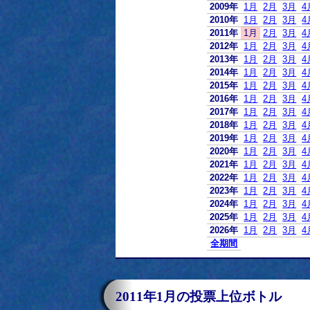
2009年
1月
2月
3月
4
2010年
1月
2月
3月
4
2011年
1月
2月
3月
4
2012年
1月
2月
3月
4
2013年
1月
2月
3月
4
2014年
1月
2月
3月
4
2015年
1月
2月
3月
4
2016年
1月
2月
3月
4
2017年
1月
2月
3月
4
2018年
1月
2月
3月
4
2019年
1月
2月
3月
4
2020年
1月
2月
3月
4
2021年
1月
2月
3月
4
2022年
1月
2月
3月
4
2023年
1月
2月
3月
4
2024年
1月
2月
3月
4
2025年
1月
2月
3月
4
2026年
1月
2月
3月
4
全期間
2011年1月の投票上位ボトル