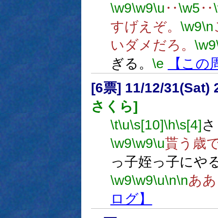
\w9
\w9
\u
‥
\w5
‥
すげえぞ。
\w9
\n
いダメだろ。
\w9
ぎる。
\e
【この
[6票] 11/12/31(Sat
さくら]
\t
\u
\s[10]
\h
\s[4]
さ
\w9
\w9
\u
貰う歳
っ子姪っ子にや
\w9
\w9
\u
\n
\n
ああ
ログ】