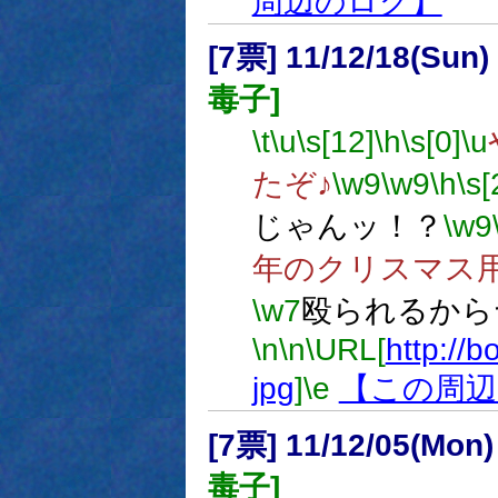
周辺のログ】
[7票] 11/12/18(Sun
毒子]
\t
\u
\s[12]
\h
\s[0]
\u
たぞ♪
\w9
\w9
\h
\s[
じゃんッ！？
\w9
年のクリスマス
\w7
殴られるから
\n
\n
\URL[
http://b
jpg
]
\e
【この周辺
[7票] 11/12/05(Mon
毒子]