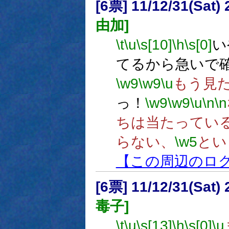
[6票] 11/12/31(Sat
由加]
\t
\u
\s[10]
\h
\s[0]
い
てるから急いで
\w9
\w9
\u
もう見
っ！
\w9
\w9
\u
\n
\n
ちは当たってい
らない、
\w5
とい
【この周辺のロ
[6票] 11/12/31(Sat
毒子]
\t
\u
\s[13]
\h
\s[0]
\u