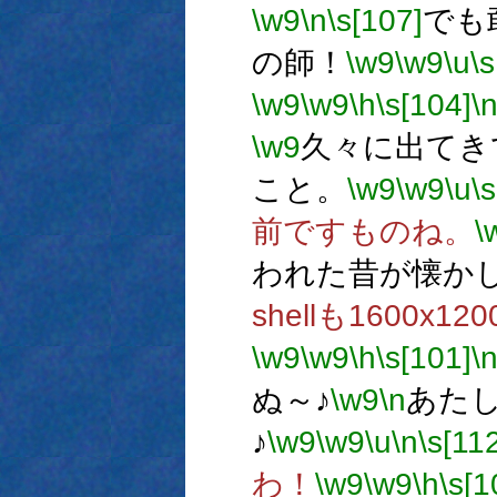
\w9
\n
\s[107]
でも
の師！
\w9
\w9
\u
\
\w9
\w9
\h
\s[104]
\
\w9
久々に出てき
こと。
\w9
\w9
\u
\
前ですものね。
\
われた昔が懐か
shellも1600x
\w9
\w9
\h
\s[101]
\
ぬ～♪
\w9
\n
あた
♪
\w9
\w9
\u
\n
\s[11
わ！
\w9
\w9
\h
\s[1