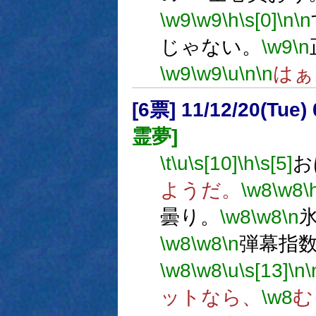
\w9
\w9
\h
\s[0]
\n
\n
じゃない。
\w9
\n
\w9
\w9
\u
\n
\n
はぁ
[6票] 11/12/20(Tue
霊夢]
\t
\u
\s[10]
\h
\s[5]
お
ようだ。
\w8
\w8
\
曇り。
\w8
\w8
\n
\w8
\w8
\n
弾幕指数
\w8
\w8
\u
\s[13]
\n
\
ットなら、
\w8
む