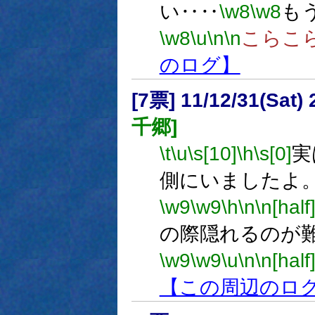
い‥‥
\w8
\w8
も
\w8
\u
\n
\n
こらこ
のログ】
[7票] 11/12/31(Sat
千郷]
\t
\u
\s[10]
\h
\s[0]
実
側にいましたよ
\w9
\w9
\h
\n
\n[half
の際隠れるのが
\w9
\w9
\u
\n
\n[half
【この周辺のロ