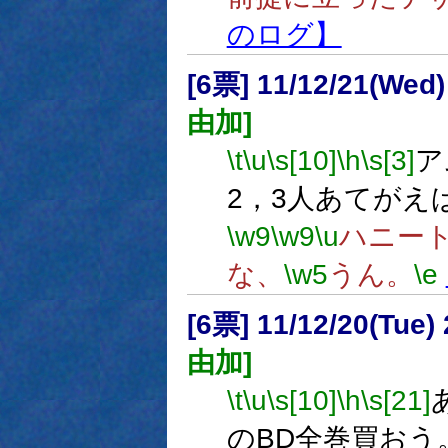
のログ】
[6票] 11/12/21(Wed
由加]
\t
\u
\s[10]
\h
\s[3]
ア
2，3人あてがえ
\w9
\w9
\u
ハニー
な、
\w5
うん。
\e
[6票] 11/12/20(Tue
由加]
\t
\u
\s[10]
\h
\s[21]
のBD全巻買おう