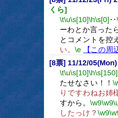
くら]
\t
\u
\s[10]
\h
\s[0]
‥
ーわとか言った
とコメントを控
い。
\e
【この周
[8票] 11/12/05(Mon)
\t
\u
\s[10]
\h
\s[150]
たせなさい！！
\
りですわねお姉
すから。
\w9
\w9
\
したっけ？
\w9
\w