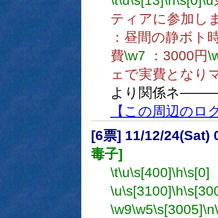
\t
\u
\s[13]
\h
\s[0]
\u
ティアに参加し
：昼間の静ボト
費
\w7
：3000円
\
ェで実費となりマ
より関係ネ――
【この周辺のロ
[6票] 11/12/24(Sat
毒子]
\t
\u
\s[400]
\h
\s[0]
\u
\s[3100]
\h
\s[30
\w9
\w5
\s[3005]
\n