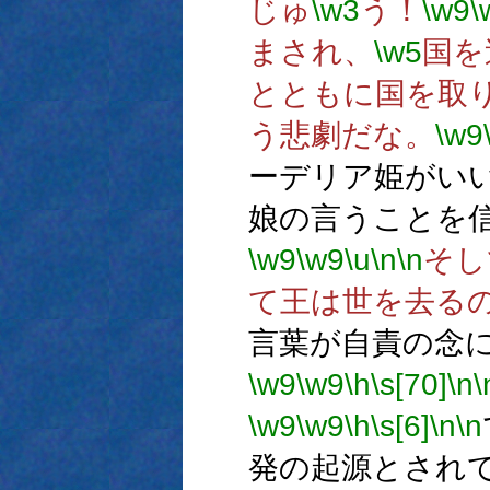
じゅ
\w3
う！
\w9
\
まされ、
\w5
国を
とともに国を取
う悲劇だな。
\w9
ーデリア姫がい
娘の言うことを
\w9
\w9
\u
\n
\n
そし
て王は世を去る
言葉が自責の念
\w9
\w9
\h
\s[70]
\n
\
\w9
\w9
\h
\s[6]
\n
\n
発の起源とされ