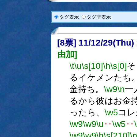
タグ表示
タグ非表示
[8票] 11/12/29(Thu
由加]
\t
\u
\s[10]
\h
\s[0]
そ
るイケメンたち
金持ち。
\w9
\n
一
るから彼はお金
ったら、
\w5
コレ
\w9
\w9
\u
‥
\w5
‥
\w9
\w9
\h
\s[210]
\