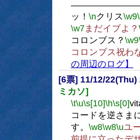
―――――――
ッ！
\n
クリス
\w9
\w7
まだイブよ？
コロンブス？
\w9
コロンブス祝わ
の周辺のログ】
[6票] 11/12/22(Thu
ミカソ]
\t
\u
\s[10]
\h
\s[0]
v
コードを逆さま
す。
\w8
\w8
\u
ユ
前提に立ったデ