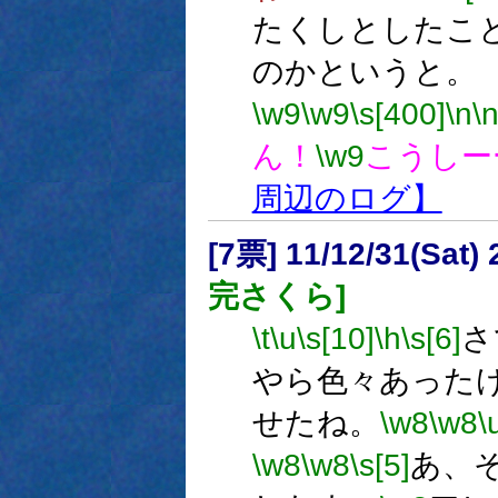
たくしとしたこ
のかというと。
\w9
\w9
\s[400]
\n
\
ん！
\w9
こうしー
周辺のログ】
[7票] 11/12/31(Sat)
完さくら]
\t
\u
\s[10]
\h
\s[6]
さ
やら色々あった
せたね。
\w8
\w8
\
\w8
\w8
\s[5]
あ、