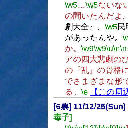
\w5
…
\w5
ないな
の聞いたんだよ
劇大全』、
\w5
民
があったんや。
\
か。
\w9
\w9
\u
\n
\n
アの四大悲劇の
の『乱』の骨格
でさまざまな形
る。
\e
【この周
[6票] 11/12/25(Sun
毒子]