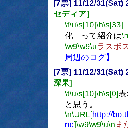
[7票] 11/12/31(Sat
セディア]
\t
\u
\s[10]
\h
\s[33]
化」って紹介は
\
\w9
\w9
\u
ラスボ
周辺のログ】
[7票] 11/12/31(Sat
深果]
\t
\u
\s[10]
\h
\s[0]
表
と思う。
\n
\URL[
http://bot
ng
]
\w9
\w9
\u
\n
ま