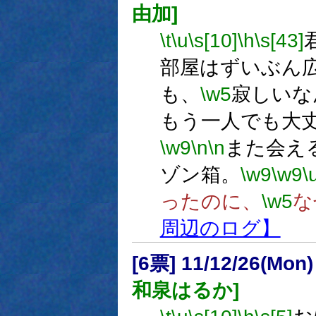
由加]
\t
\u
\s[10]
\h
\s[43]
部屋はずいぶん
も、
\w5
寂しいな
もう一人でも大
\w9
\n
\n
また会え
ゾン箱。
\w9
\w9
\
ったのに、
\w5
な
周辺のログ】
[6票] 11/12/26(Mon
和泉はるか]