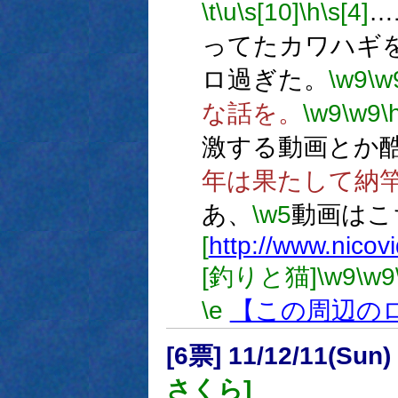
\t
\u
\s[10]
\h
\s[4]
…
ってたカワハギ
ロ過ぎた。
\w9
\w
な話を。
\w9
\w9
\
激する動画とか
年は果たして納
あ、
\w5
動画はこ
[
http://www.nico
[釣りと猫]
\w9
\w9
\e
【この周辺の
[6票] 11/12/11(Sun
さくら]