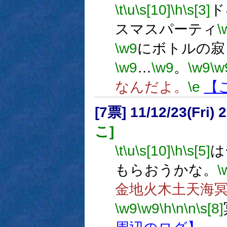
\t
\u
\s[10]
\h
\s[3]
スマスパーティ
\
\w9
にボトルの寂
\w9
…
\w9
。
\w9
\w
なんだよ。
\e
【
[7票] 11/12/23(Fri)
こ]
\t
\u
\s[10]
\h
\s[5]
は
もらおうかな。
\
金地火木土天海
\w9
\w9
\h
\n
\n
\s[8]