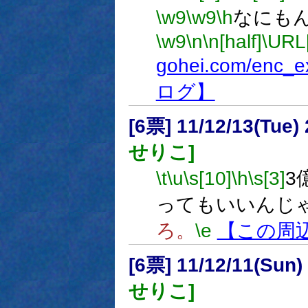
\w9
\w9
\h
なにも
\w9
\n
\n[half]
\URL
gohei.com/enc_ex
ログ】
[6票] 11/12/13(Tue
せりこ]
\t
\u
\s[10]
\h
\s[3]
3
ってもいいんじ
ろ。
\e
【この周
[6票] 11/12/11(Sun
せりこ]