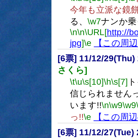
今年も立派な鏡餅
る、
\w7
ナンか乗
\n
\n
\URL[
http://b
jpg
]
\e
【この周辺
[6票] 11/12/29(Thu
さくら]
\t
\u
\s[10]
\h
\s[7]
ト
信じられません
います!!
\n
\w9
\w9
っ!!
\e
【この周辺
[6票] 11/12/27(Tue