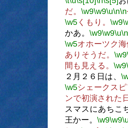
\t
\u
\s[10]
\h
\s[5]
お
だ。
\w9
\w9
\u
\n
\n
\w5
くもり。
\w9
\
かあ。
\w9
\w9
\u
\
\w5
オホーツク海
ありそうだ。
\w9
間も見える。
\w9
２月２６日は、
\
\w5
シェークスピ
ンで初演された
スマスにあちこ
王かー。
\w9
\w9
\