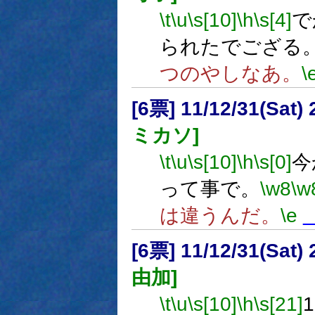
\t
\u
\s[10]
\h
\s[4]
で
られたでござる
つのやしなあ。
\
[6票] 11/12/31(Sat
ミカソ]
\t
\u
\s[10]
\h
\s[0]
今
って事で。
\w8
\w
は違うんだ。
\e
[6票] 11/12/31(Sat
由加]
\t
\u
\s[10]
\h
\s[21]