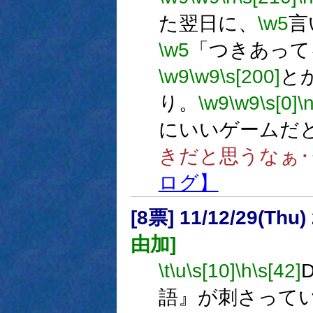
た翌日に、
\w5
言
\w5
「つきあって
\w9
\w9
\s[200]
と
り。
\w9
\w9
\s[0]
\
にいいゲームだ
きだと思うなぁ
ログ】
[8票] 11/12/29(Thu
由加]
\t
\u
\s[10]
\h
\s[42]
語』が刺さって