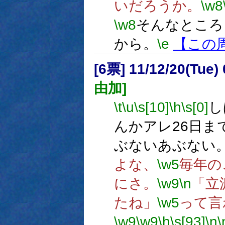
いだろうか。
\w8
\w8
そんなところ
から。
\e
【この
[6票] 11/12/20(Tue
由加]
\t
\u
\s[10]
\h
\s[0]
し
んかアレ26日ま
ぶないあぶない
よな、
\w5
毎年の
にさ。
\w9
\n
「立
たね」
\w5
って言
\w9
\w9
\h
\s[93]
\n
\