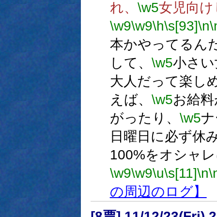
れ、
\w5
女児向け
\w9
\w9
\h
\s[93]
\n
\
本かやってるん
して、
\w5
小さい
大人だって楽し
えば、
\w5
お給料
がったり、
\w5
ナ
日曜日に必ず休
100%をオシャ
\w9
\w9
\u
\s[11]
\n
\
の周辺のログ】
[8票] 11/12/23(Fri