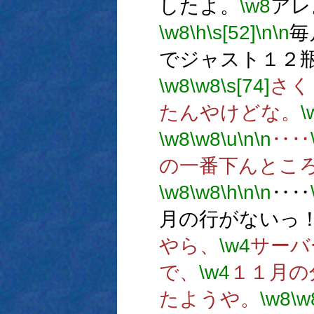
したよ。
\w8
アレ
\w8
\h
\s[52]
\n
\n
毎
でジャスト１２
\w8
\w8
\s[74]
さく
たんやけどな。
\
\w8
\w8
\u
\n
\n
‥‥
の一番下んとこ
\w8
\w8
\h
\n
\n
‥‥
月の行がないっ
やら、
\w4
サーバ
で、
\w4
１１月の
たようや。
\w8
\w