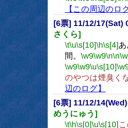
【この周辺のロ
[6票] 11/12/17(Sat
さくら]
\t
\u
\s[10]
\h
\s[4]
あ
間。
\w9
\w9
\n
\n
\w
\w9
\w9
\u
\s[10]
\w
のやつは煙臭く
辺のログ】
[6票] 11/12/14(Wed)
めうにゅう]
\t
\h
\s[0]
\u
\s[10]
こ