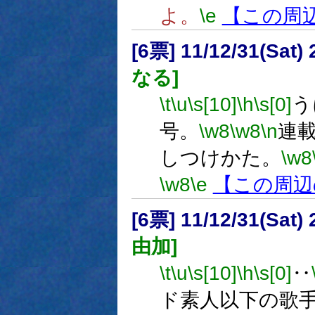
よ。
\e
【この周
[6票] 11/12/31(Sat
なる]
\t
\u
\s[10]
\h
\s[0]
う
号。
\w8
\w8
\n
連
しつけかた。
\w8
\w8
\e
【この周辺
[6票] 11/12/31(Sat
由加]
\t
\u
\s[10]
\h
\s[0]
‥
ド素人以下の歌