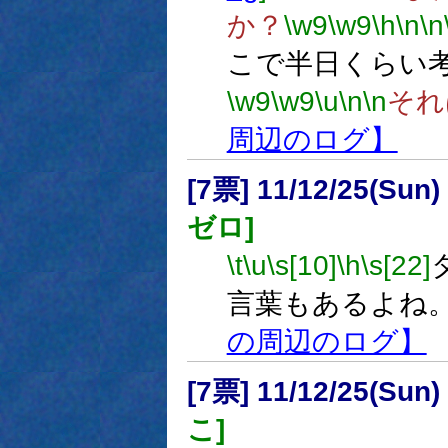
か？
\w9
\w9
\h
\n
\n
こで半日くらい
\w9
\w9
\u
\n
\n
それ
周辺のログ】
[7票] 11/12/25(Sun
ゼロ]
\t
\u
\s[10]
\h
\s[22]
言葉もあるよね
の周辺のログ】
[7票] 11/12/25(Sun)
こ]