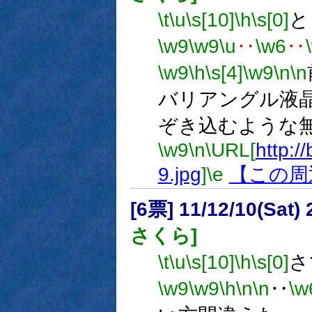
\t
\u
\s[10]
\h
\s[0]
と
\w9
\w9
\u
‥
\w6
‥
\w9
\h
\s[4]
\w9
\n
\n
バリアングル液
ぞき込むような
\w9
\n
\URL[
http://
9.jpg
]
\e
【この周
[6票] 11/12/10(Sat
さくら]
\t
\u
\s[10]
\h
\s[0]
さ
\w9
\w9
\h
\n
\n
‥
\w