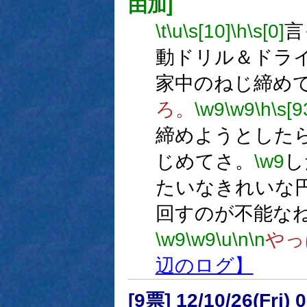
由加]
\t
\u
\s[10]
\h
\s[0]
言
動ドリル＆ドラ
家中のねじ締め
ろ。
\w9
\w9
\h
\s[9
締めようとした
じめてさ。
\w9
し
たいなきれいな
回すのが不能な
\w9
\w9
\u
\n
\n
やっ
辺のログ】
[9票] 12/10/26(Fri