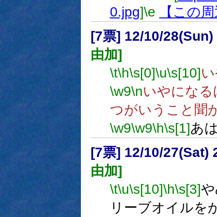
0.jpg
]
\e
【この周
[7票] 12/10/28(Sun
由加]
\t
\h
\s[0]
\u
\s[10]
い
\w9
\n
いやになる
つがいうこと聞
\w9
\w9
\h
\s[1]
あ
[7票] 12/10/27(Sat
由加]
\t
\u
\s[10]
\h
\s[3]
や
リーブオイルを