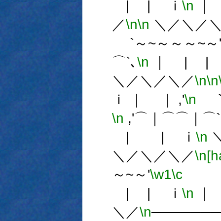
| | ｉ
\n
｜ 
／
\n
\n
＼／＼／＼
`～~～～～~～
⌒`､
\n
｜ | |
＼／＼／＼／
\n
\n
ｉ ｜ ｜ ,'
\n
`
\n
,'⌒｜⌒⌒｜⌒`
| | ｉ
\n
＼／＼／＼／
\n[h
～~～'
\w1
\c
| | ｉ
\n
｜
＼／
\n
──────