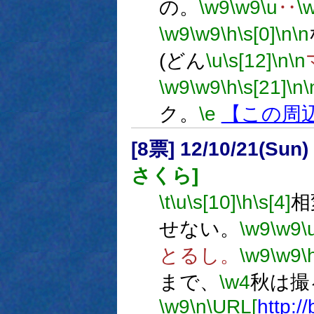
の。
\w9
\w9
\u
‥
\
\w9
\w9
\h
\s[0]
\n
\n
(どん
\u
\s[12]
\n
\n
\w9
\w9
\h
\s[21]
\n
\
ク。
\e
【この周
[8票] 12/10/21(Sun
さくら]
\t
\u
\s[10]
\h
\s[4]
相
せない。
\w9
\w9
\
とるし。
\w9
\w9
\
まで、
\w4
秋は撮
\w9
\n
\URL[
http://