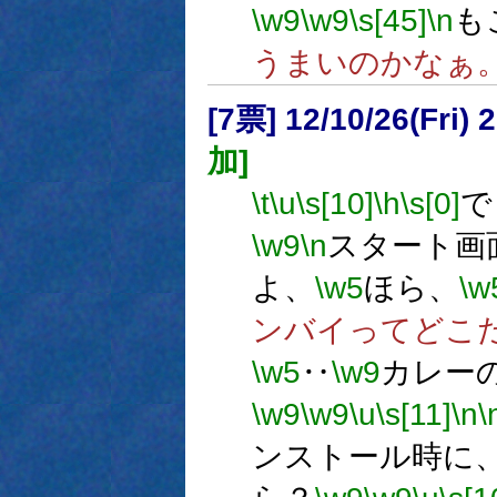
\w9
\w9
\s[45]
\n
も
うまいのかなぁ
[7票] 12/10/26(Fri
加]
\t
\u
\s[10]
\h
\s[0]
で
\w9
\n
スタート画
よ、
\w5
ほら、
\w
ンバイってどこ
\w5
‥
\w9
カレー
\w9
\w9
\u
\s[11]
\n
\
ンストール時に