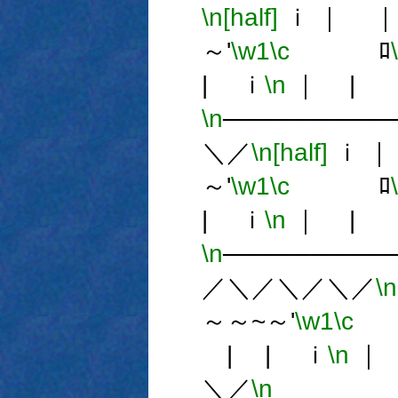
\n[half]
ｉ ｜ ｜ 
～'
\w1
\c
ﾛ
| ｉ
\n
｜ | 
\n
─────────
＼／
\n[half]
ｉ ｜ 
～'
\w1
\c
ﾛ
| ｉ
\n
｜ | 
\n
─────────
／＼／＼／＼／
\n
～～~～'
\w1
\c
| | ｉ
\n
｜
＼／
\n