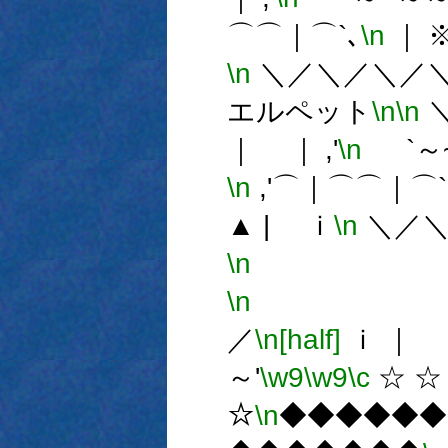
⌒⌒｜⌒`､
\n
｜ ※
\n
＼／＼／＼／
エルペット
\n
\n
｜ ｜ ,'
\n
`～~
\n
,'⌒｜⌒⌒｜⌒`
▲ | ｉ
\n
＼／＼
\n
ジュエ
\n
き
／
\n[half]
ｉ ｜ ｜
～'
\w9
\w9
\c
☆
☆
\n
◆◆◆◆◆◆◆