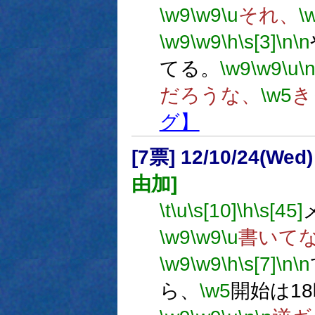
\w9
\w9
\u
それ、
\
\w9
\w9
\h
\s[3]
\n
\n
てる。
\w9
\w9
\u
\
だろうな、
\w5
き
グ】
[7票] 12/10/24(Wed
由加]
\t
\u
\s[10]
\h
\s[45]
\w9
\w9
\u
書いて
\w9
\w9
\h
\s[7]
\n
\n
ら、
\w5
開始は1