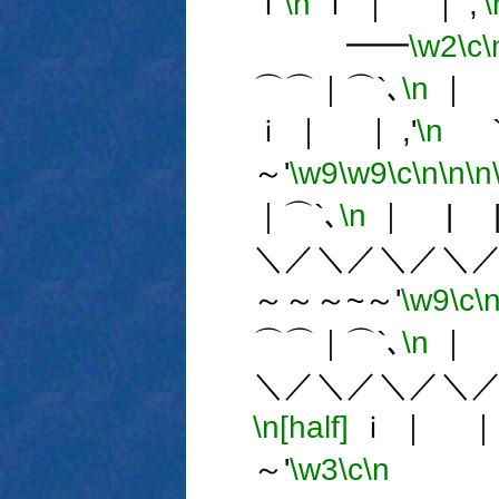
ｉ
\n
ｉ ｜ ｜ ,'
\
━━
\w2
\c
\
⌒⌒｜⌒`､
\n
｜ 
ｉ ｜ ｜ ,'
\n
`
～'
\w9
\w9
\c
\n
\n
\n
｜⌒`､
\n
｜ | 
＼／＼／＼／＼
～～～~～'
\w9
\c
\
⌒⌒｜⌒`､
\n
｜ 
＼／＼／＼／＼
\n[half]
ｉ ｜ ｜ 
～'
\w3
\c
\n