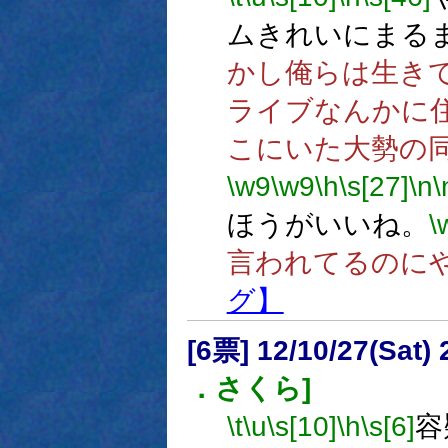
ムきれいにまる
かし俺らは生き
ライブなんかに
こにいた大勢の
\w9
\w9
\h
\s[27]
\n
\
ほうがいいね。
\
言われてるのに
グ】
[6票] 12/10/27(Sat
．さくら]
\t
\u
\s[10]
\h
\s[6]
容