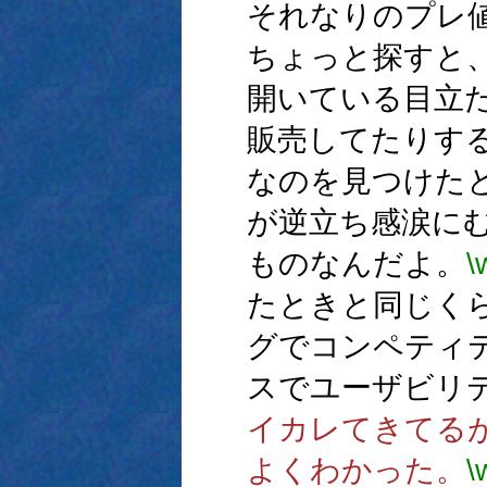
それなりのプレ
ちょっと探すと
開いている目立
販売してたりす
なのを見つけた
が逆立ち感涙に
ものなんだよ。
\
たときと同じく
グでコンペティ
スでユーザビリ
イカレてきてる
よくわかった。
\