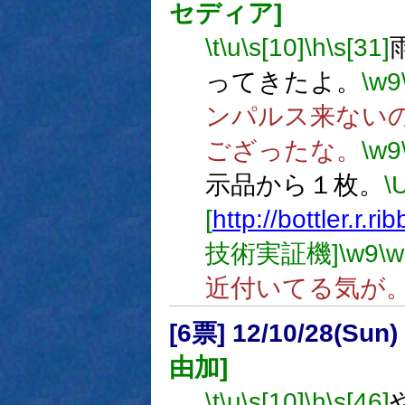
セディア]
\t
\u
\s[10]
\h
\s[31]
ってきたよ。
\w9
ンパルス来ない
ござったな。
\w9
示品から１枚。
\
[
http://bottler.r.r
技術実証機]
\w9
\w
近付いてる気が
[6票] 12/10/28(Sun
由加]
\t
\u
\s[10]
\h
\s[46]