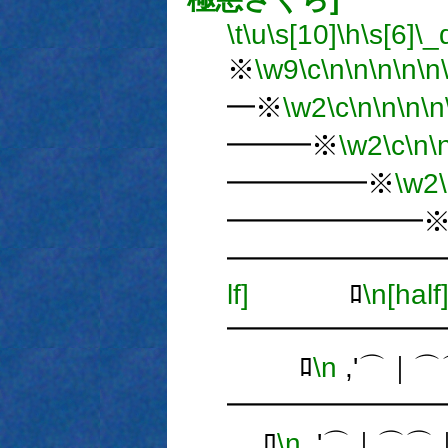
\t
\u
\s[10]
\h
\s[6]
\_
※
\w9
\c
\n
\n
\n
\n
\n
━※
\w2
\c
\n
\n
\n
\n
━━━※
\w2
\c
\n
\
━━━━━※
\w2
━━━━━━━
━━━━━━━
lf]
ﾛ
\n[half
━━━━━━━
ﾛ
\n
,'⌒｜⌒
━━━━━━━
ﾛ
\n
,'⌒｜⌒⌒｜