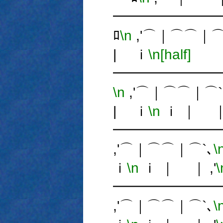
━━━━━━━
ﾛ
\n
,'⌒｜⌒⌒｜⌒
| ｉ
\n[half]
━━━━━━━
\n
,'⌒｜⌒⌒｜⌒`
| ｉ
\n
ｉ ｜ ｜ 
━━━━━━━
,'⌒｜⌒⌒｜⌒`､
\
ｉ
\n
ｉ ｜ ｜ ,'
\
━━━━━━━
,'⌒｜⌒⌒｜⌒`､
\