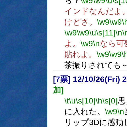
ら？
\w9
\w9
\u
\s[1
インドなんだよ
けどさ。
\w9
\w9
\
\w9
\w9
\u
\s[11]
\n
\
よ。
\w9
\n
なら可夢
貼れよ。
\w9
\w9
\
茶振りされても
[7票] 12/10/26(Fri
加]
\t
\u
\s[10]
\h
\s[0]
思
に入れた。
\w9
\n
リップ3Dに感