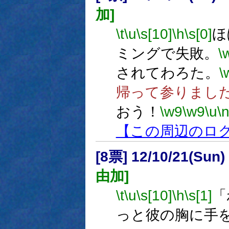
加]
\t
\u
\s[10]
\h
\s[0]
ほ
ミングで失敗。
\
されてわろた。
\
帰って参りまし
おう！
\w9
\w9
\u
\
【この周辺のロ
[8票] 12/10/21(Sun
由加]
\t
\u
\s[10]
\h
\s[1]
「
っと彼の胸に手