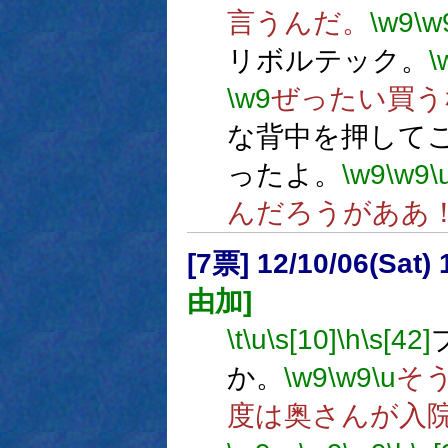
言うんだ。
\w9
\w
リボルテック。
\
\w9
ぜったい買う
な背中を押して
ったよ。
\w9
\w9
\
んだろうがああ
[7票] 12/10/06(Sat
由加]
\t
\u
\s[10]
\h
\s[42]
か。
\w9
\w9
\u
そ
度は奥さんが入