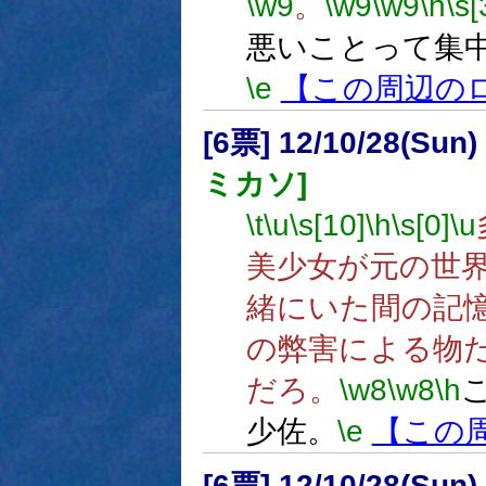
\w9
。
\w9
\w9
\h
\s[
悪いことって集
\e
【この周辺の
[6票] 12/10/28(Sun
ミカソ]
\t
\u
\s[10]
\h
\s[0]
\u
美少女が元の世
緒にいた間の記
の弊害による物
だろ。
\w8
\w8
\h
少佐。
\e
【この
[6票] 12/10/28(Sun