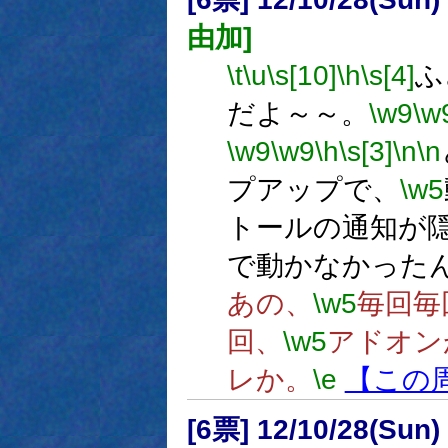
由加]
\t
\u
\s[10]
\h
\s[4]
ふ
だよ～～。
\w9
\w
\w9
\w9
\h
\s[3]
\n
\n
プアップで、
\w5
トールの通知が
で動かなかった
あの、
\w5
毎回毎
回、
\w5
アドオン
レか。
\e
【この
[6票] 12/10/28(Sun