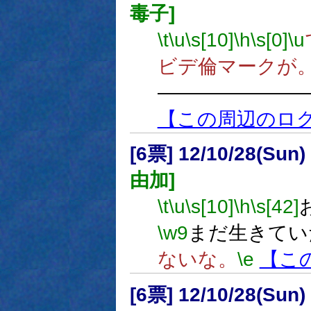
毒子]
\t
\u
\s[10]
\h
\s[0]
\u
ビデ倫マークが
―――――――
【この周辺のロ
[6票] 12/10/28(Sun
由加]
\t
\u
\s[10]
\h
\s[42]
\w9
まだ生きてい
ないな。
\e
【こ
[6票] 12/10/28(Sun