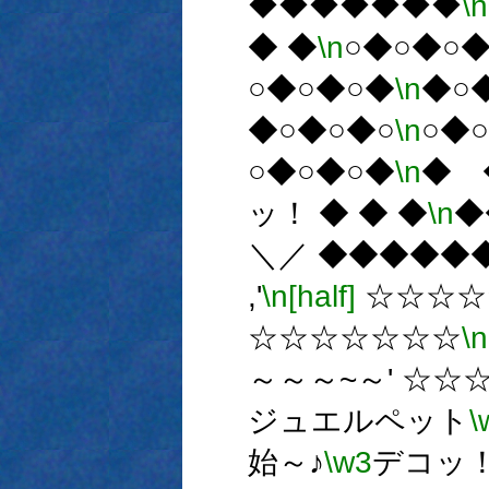
◆◆◆◆◆◆◆
\n
◆ ◆
\n
○◆○◆○◆
○◆○◆○◆
\n
◆○
◆○◆○◆○
\n
○◆
○◆○◆○◆
\n
◆ 
ッ！ ◆ ◆ ◆
\n
◆
＼／ ◆◆◆◆◆
,'
\n[half]
☆
☆☆☆☆☆☆☆
\n
～～～~～' ☆☆
ジュエルペット
\
始～♪
\w3
デコッ