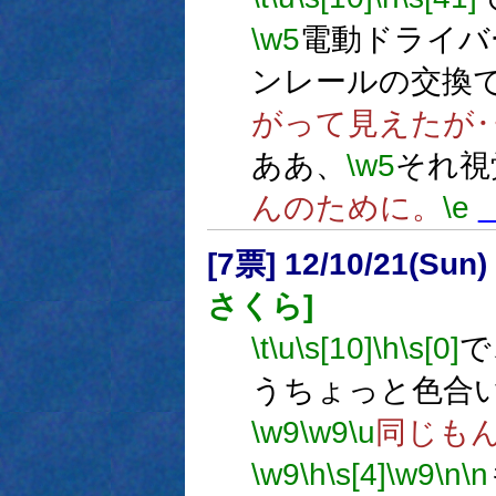
\w5
電動ドライバ
ンレールの交換
がって見えたが
ああ、
\w5
それ視
んのために。
\e
[7票] 12/10/21(Sun
さくら]
\t
\u
\s[10]
\h
\s[0]
で
うちょっと色合
\w9
\w9
\u
同じも
\w9
\h
\s[4]
\w9
\n
\n