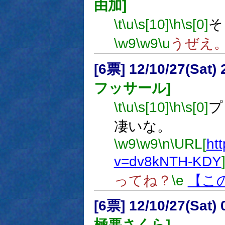
由加]
\t
\u
\s[10]
\h
\s[0]
そ
\w9
\w9
\u
うぜえ
[6票] 12/10/27(Sat
フッサール]
\t
\u
\s[10]
\h
\s[0]
プ
凄いな。
\w9
\w9
\n
\URL[
ht
v=dv8kNTH-KDY
ってね？
\e
【こ
[6票] 12/10/27(Sat
極悪さくら]