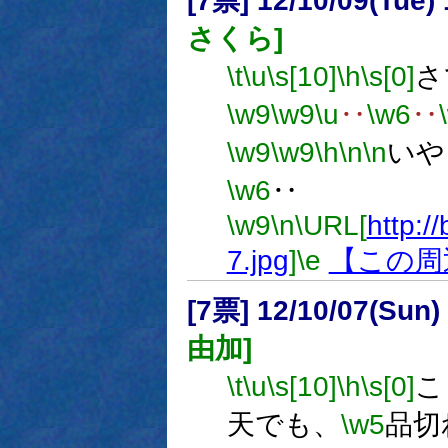
[7票] 12/10/09(Tue
さくら]
\t
\u
\s[10]
\h
\s[0]
さ
\w9
\w9
\u
‥
\w6
‥
\w9
\w9
\h
\n
\n
いや
\w6
‥
\w9
\n
\URL[
http://
7.jpg
]
\e
【この周
[7票] 12/10/07(Sun
由加]
\t
\u
\s[10]
\h
\s[0]
こ
天でも、
\w5
品切