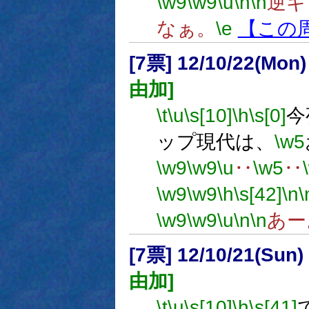
\w9
\w9
\u
\n
\n
逆ギ
なぁ。
\e
【この
[7票] 12/10/22(Mon
由加]
\t
\u
\s[10]
\h
\s[0]
今
ップ現代は、
\w5
\w9
\w9
\u
‥
\w5
‥
\w9
\w9
\h
\s[42]
\n
\
\w9
\w9
\u
\n
\n
あー
[7票] 12/10/21(Sun
由加]
\t
\u
\s[10]
\h
\s[41]