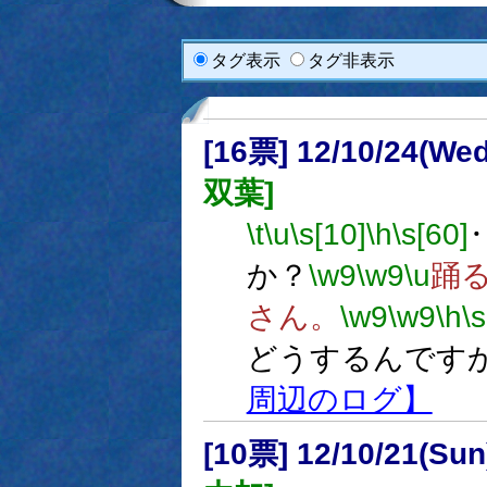
タグ表示
タグ非表示
[16票] 12/10/24(We
双葉]
\t
\u
\s[10]
\h
\s[60]
か？
\w9
\w9
\u
踊
さん。
\w9
\w9
\h
\s
どうするんです
周辺のログ】
[10票] 12/10/21(Su