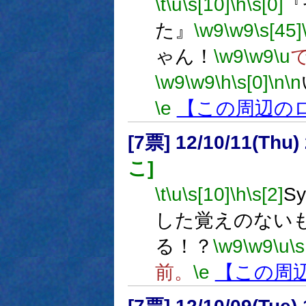
\t
\u
\s[10]
\h
\s[0]
『
た』
\w9
\w9
\s[45]
ゃん！
\w9
\w9
\u
\w9
\w9
\h
\s[0]
\n
\n
\e
【この周辺の
[7票] 12/10/11(Thu)
こ]
\t
\u
\s[10]
\h
\s[2]
S
した覚えのないも
る！？
\w9
\w9
\u
\s
前。
\e
【この周