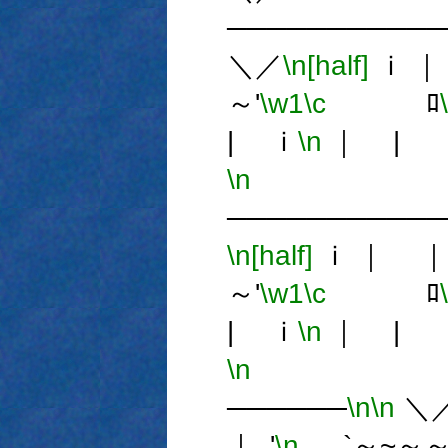
───────────
＼／
\n[half]
ｉ ｜ 
～'
\w1
\c
ﾛ
| ｉ
\n
｜ | 
\n
ジ
───────────
\n[half]
ｉ ｜ ｜ 
～'
\w1
\c
ﾛ
| ｉ
\n
｜ | 
\n
ジュ
──────
\n
\n
＼
｜ ,'
\n
`～~～～