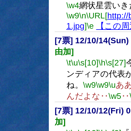
\w4
網状星雲いき
\w9
\n
\URL[
http://
1.jpg
]
\e
【この周
[7票] 12/10/14(Sun
由加]
\t
\u
\s[10]
\h
\s[27]
ンディアの代表
ね。
\w9
\w9
\u
あ
んだよな‥
\w5
‥
[7票] 12/10/12(Fri
加]