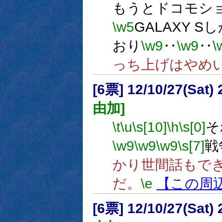
もうとドコモシ
\w5
GALAXY 
おり
\w9
‥
\w9
‥
\
っち上げはやめ
[6票] 12/10/27(Sat
由加]
\t
\u
\s[10]
\h
\s[0]
そ
\w9
\w9
\w9
\s[7]
戦
かり世間話もで
だ。
\e
【この周
[6票] 12/10/27(Sat