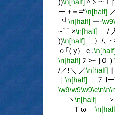
))
\n[half]
ﾍゝ～T |
ー +＝=′′
\n[half]
／ 
ｰ'┘
\n[half]
ー-
\w9
~⌒ ×
\n[half]
/ 入
))
\n[half]
〉/､ ･
ｏ｢( y） c ,
\n[half
\n[half]
ﾌ >~ }Ｏ )
/／!＼ ／
\n[half]
|
｜
\n[half]
７ lー
\w9
\w9
\w9
\c
\n
\n
\
ヽ
\n[half]
＞ -
T ω ｜
\n[half