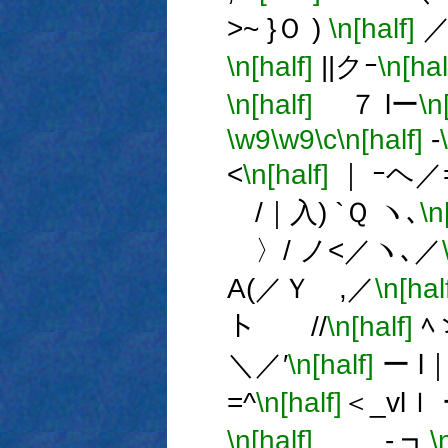
>~ }Ｏ )
\n[half]
／
\n[half]
||クｰ
\n[hal
\n[half]
７ lー
\n
\w9
\w9
\c
\n[half]
-
<
\n[half]
｜ ｰヘ／
/｜入) `Ｑ ヽ､
\n
〉/ ノ<／ヽ､／
A(／Ｙ ,／
\n[hal
ト //
\n[half]
ﾍ
＼／′
\n[half]
ー l｜
=^
\n[half]
＜_vlｌ
\n[half]
- ┓
\