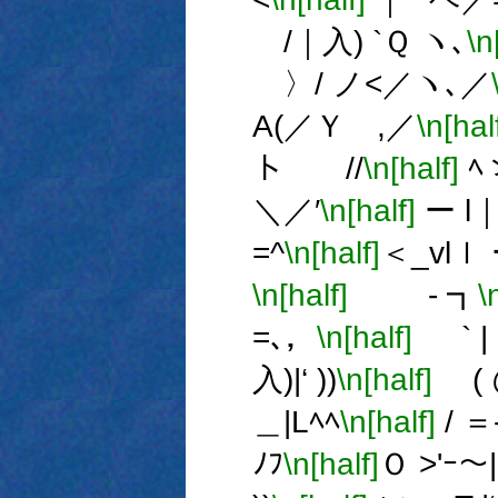
/｜入) `Ｑ ヽ､
\n
〉/ ノ<／ヽ､／
A(／Ｙ ,／
\n[hal
ト //
\n[half]
ﾍ
＼／′
\n[half]
ー l｜
=^
\n[half]
＜_vlｌ
\n[half]
- ┓
\
=､，
\n[half]
` | 
入)|‘ ))
\n[half]
( @
＿|Lﾍﾍ
\n[half]
/ ＝
ﾉﾌ
\n[half]
Ｏ >'ｰ～|