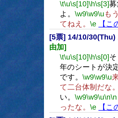
\t
\u
\s[10]
\h
\s[3]
募
よ。
\w9
\w9
\u
も
てねえ。
\e
【こ
[5票] 14/10/30(Thu
由加]
\t
\u
\s[10]
\h
\s[0]
そ
年のシートが決
です。
\w9
\w9
\u
て二台体制だな
い。
\w9
\w9
\u
\n
\n
ったな。
\e
【こ