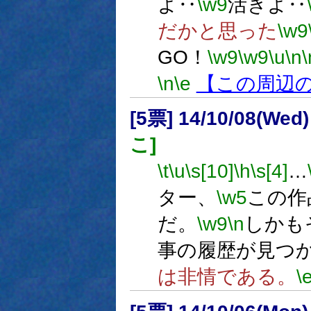
よ‥
\w9
活きよ‥
だかと思った
\w9
GO！
\w9
\w9
\u
\n
\
\n
\e
【この周辺
[5票] 14/10/08(Wed)
こ]
\t
\u
\s[10]
\h
\s[4]
…
ター、
\w5
この作
だ。
\w9
\n
しかも
事の履歴が見つ
は非情である。
\