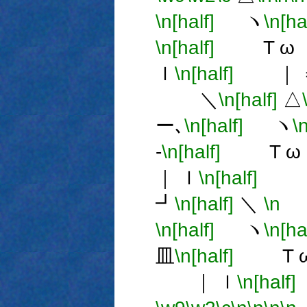
\n[half]
ヽ
\n[ha
\n[half]
T ω 
ｌ
\n[half]
｜ 
＼
\n[half]
△
ー､
\n[half]
ヽ
\
-
\n[half]
T ω 
｜ ｌ
\n[half]
｜
┛
\n[half]
＼
\n
＼
\n[half]
ヽ
\n[ha
皿
\n[half]
T ω
｜ ｌ
\n[half]