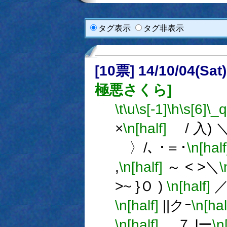
タグ表示
タグ非表示
[10票] 14/10/04(Sa
極悪さくら]
\t
\u
\s[-1]
\h
\s[6]
\_q
×
\n[half]
/ 入) 
〉/､ ･＝･
\n[half
,
\n[half]
～ < >＼
\
>~ }Ｏ )
\n[half]
／
\n[half]
||クｰ
\n[hal
\n[half]
７ lー
\n