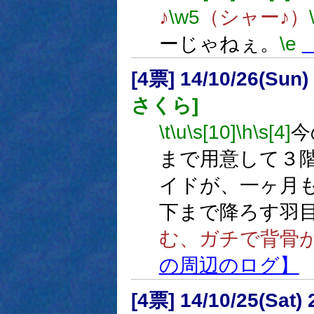
♪
\w5
（シャー♪）
ーじゃねぇ。
\e
[4票] 14/10/26(Sun
さくら]
\t
\u
\s[10]
\h
\s[4]
今
まで用意して３
イドが、一ヶ月
下まで降ろす羽
む、ガチで背骨
の周辺のログ】
[4票] 14/10/25(Sat