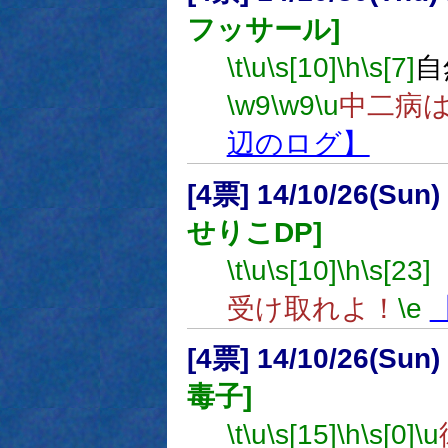
フッサール]
\t
\u
\s[10]
\h
\s[7]
自
\w9
\w9
\u
中二病
辺のログ】
[4票] 14/10/26(Sun
せりこDP]
\t
\u
\s[10]
\h
\s[23]
受け取れよ！
\e
[4票] 14/10/26(Sun
毒子]
\t
\u
\s[15]
\h
\s[0]
\u