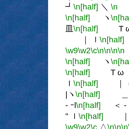
┛
\n[half]
＼
\n
＼
\n[half]
ヽ
\n[ha
皿
\n[half]
T ω
｜ ｌ
\n[half]
\w9
\w2
\c
\n
\n
\n
\n
\n[half]
ヽ
\n[ha
\n[half]
T ω 
ｌ
\n[half]
｜ 
|ヽ
\n[half]
＿ 
- ｰl
\n[half]
＜ - 
" ｌ
\n[half]
｜ 
\w9
\w2
\c
△
\n
\n
\n