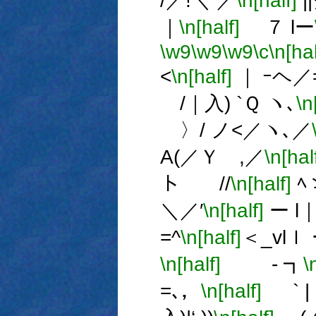
/／!＼ ／
\n[half]
|
｜
\n[half]
７ lー
\w9
\w9
\w9
\c
\n[hal
<
\n[half]
｜ ｰヘ／
/｜入) `Ｑ ヽ､
\n
〉/ ノ<／ヽ､／
A(／Ｙ ,／
\n[hal
ト //
\n[half]
ﾍ
＼／′
\n[half]
ー l｜
=^
\n[half]
＜_vlｌ
\n[half]
- ┓
\
=､，
\n[half]
` | 