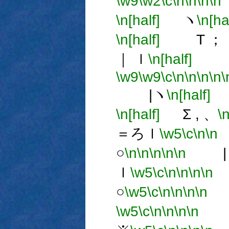
\w9
\w2
\c
\n
\n
\n
\n
\n[half]
ヽ
\n[ha
\n[half]
T ； 
｜ ｌ
\n[half]
｜
\w9
\w9
\c
\n
\n
\n
\n
\
|ヽ
\n[half]
\n[half]
Σ , 、
\n
＝ろｌ
\w5
\c
\n
\n
○
\n
\n
\n
\n
\n
|ヽ
ｌ
\w5
\c
\n
\n
\n
\n
○
\w5
\c
\n
\n
\n
\n
\w5
\c
\n
\n
\n
\n