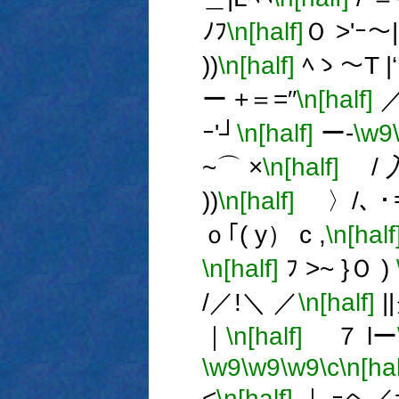
ﾉﾌ
\n[half]
Ｏ >'ｰ～|
))
\n[half]
ﾍゝ～T |
ー +＝=′′
\n[half]
／ 
ｰ'┘
\n[half]
ー-
\w9
~⌒ ×
\n[half]
/ 入
))
\n[half]
〉/､ ･
ｏ｢( y） c ,
\n[half
\n[half]
ﾌ >~ }Ｏ )
/／!＼ ／
\n[half]
|
｜
\n[half]
７ lー
\w9
\w9
\w9
\c
\n[hal
<
\n[half]
｜ ｰヘ／