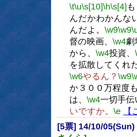
\t
\u
\s[10]
\h
\s[4]
も
んだかわかんな
んだよ。
\w9
\w9
\
督の映画、
\w4
劇
から、
\w4
投資、
を拡散してくれ
\w6
やるん？
\w9
\
か３００万程度
は、
\w4
一切手伝
いですか。
\e
【
[5票] 14/10/05(Sun