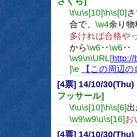
さくら]
\t
\u
\s[10]
\h
\s[0]
さ
合で、
\w4
余り物
多ければ合格や
から
\w6
‥
\w6
‥
\w9
\n
\URL[
http:/
]
\e
【この周辺の
[4票] 14/10/30(Thu
フッサール]
\t
\u
\s[10]
\h
\s[6]
出
\w9
\w9
\u
\s[16]
お
[4票] 14/10/30(Thu