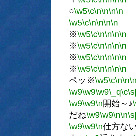
○
\w5
\c
\n
\n
\n
\n
\w5
\c
\n
\n
\n
\n
※
\w5
\c
\n
\n
\n
\n
※
\w5
\c
\n
\n
\n
\n
※
\w5
\c
\n
\n
\n
\n
※
\w5
\c
\n
\n
\n
\n
ペッ※
\w5
\c
\n
\n
\
\w9
\w9
\w9
\_q
\c
\s
\w9
\w9
\n
開始～♪
だね
\w9
\w9
\n
\n
\s
\w9
\w9
\n
仕方な