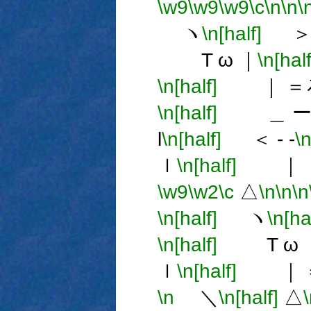
\w9
\w9
\w9
\c
\n
\n
\
ヽ
\n[half]
＞ -
T ω ｜
\n[half
\n[half]
｜ ＝
\n[half]
＿ ー
l
\n[half]
＜ - -
\n
ｌ
\n[half]
｜ 
\w9
\w2
\c
△
\n
\n
\n
\n[half]
ヽ
\n[ha
\n[half]
T ω 
ｌ
\n[half]
｜ 
\n
＼
\n[half]
△