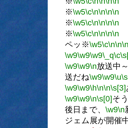
※
\w5
\c
\n
\n
\n
\n
※
\w5
\c
\n
\n
\n
\n
※
\w5
\c
\n
\n
\n
\n
※
\w5
\c
\n
\n
\n
\n
ペッ※
\w5
\c
\n
\n
\
\w9
\w9
\w9
\_q
\c
\s
\w9
\w9
\n
放送中～
送だね
\w9
\w9
\u
\s
\w9
\w9
\h
\n
\n
\s[3]
\w9
\w9
\n
\s[0]
そ
後日まで、
\w9
\n
ジェム展が開催