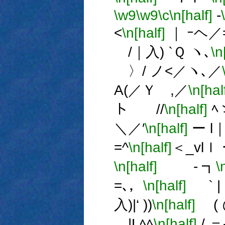
\w9
\w9
\c
\n[half]
-
<
\n[half]
｜ ｰヘ／
/｜入) `Ｑ ヽ､
\n
〉/ ノ<／ヽ､／
A(／Ｙ ,／
\n[hal
ト //
\n[half]
ﾍ
＼／′
\n[half]
ー l｜
=^
\n[half]
＜_vlｌ
\n[half]
- ┓
\
=､，
\n[half]
` | 
入)|‘ ))
\n[half]
( @
＿|Lﾍﾍ
\n[half]
/ ＝