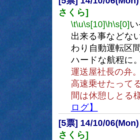
[5票] 14/10/06(Mon
さくら]
\t
\u
\s[10]
\h
\s[0]
い
出来る事などな
わり自動運転区
ハードな航程に
運送屋社長の弁
高速乗せたって
間は休憩しとる
ログ】
[5票] 14/10/06(Mon
さくら]