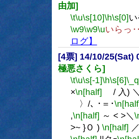
由加]
\t
\u
\s[10]
\h
\s[0]
い
\w9
\w9
\u
いらっ
ログ】
[4票] 14/10/25(Sat
極悪さくら]
\t
\u
\s[-1]
\h
\s[6]
\_q
×
\n[half]
/ 入) 
〉/､ ･＝･
\n[half
,
\n[half]
～ < >＼
\
>~ }Ｏ )
\n[half]
／