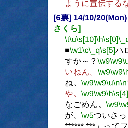
ように宣伝する
[6票] 14/10/20(Mon
さくら]
\t
\u
\s[10]
\h
\s[0]
\_
■
\w1
\c
\_q
\s[5]
ハ
すか～？
\w9
\w9
\
いねん。
\w9
\w9
\
ね。
\w9
\w9
\u
\n
\n
や。
\w9
\w9
\h
\s[4
なごめん。
\w9
\w
が、
\w5
ついさっき
******.***