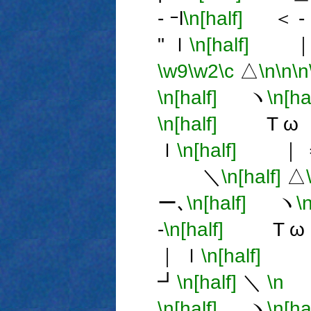
- ｰl
\n[half]
＜ - 
" ｌ
\n[half]
｜ 
\w9
\w2
\c
△
\n
\n
\n
\n[half]
ヽ
\n[ha
\n[half]
T ω 
ｌ
\n[half]
｜ 
＼
\n[half]
△
ー､
\n[half]
ヽ
\
-
\n[half]
T ω 
｜ ｌ
\n[half]
｜
┛
\n[half]
＼
\n
＼
\n[half]
ヽ
\n[ha