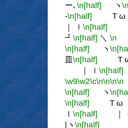
ー､
\n[half]
ヽ
\
-
\n[half]
T ω 
｜ ｌ
\n[half]
｜
┛
\n[half]
＼
\n
＼
\n[half]
ヽ
\n[ha
皿
\n[half]
T ω
｜ ｌ
\n[half]
\w9
\w2
\c
\n
\n
\n
\n
\n[half]
ヽ
\n[ha
\n[half]
T ω 
ｌ
\n[half]
｜ 
|ヽ
\n[half]
＿ 