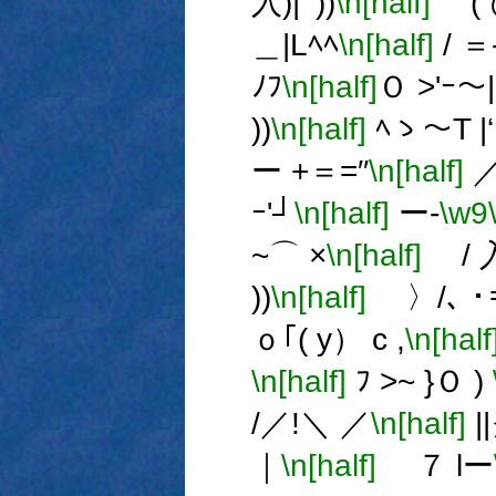
入)|‘ ))
\n[half]
( @
＿|Lﾍﾍ
\n[half]
/ ＝
ﾉﾌ
\n[half]
Ｏ >'ｰ～|
))
\n[half]
ﾍゝ～T |
ー +＝=′′
\n[half]
／ 
ｰ'┘
\n[half]
ー-
\w9
~⌒ ×
\n[half]
/ 入
))
\n[half]
〉/､ ･
ｏ｢( y） c ,
\n[half
\n[half]
ﾌ >~ }Ｏ )
/／!＼ ／
\n[half]
|
｜
\n[half]
７ lー