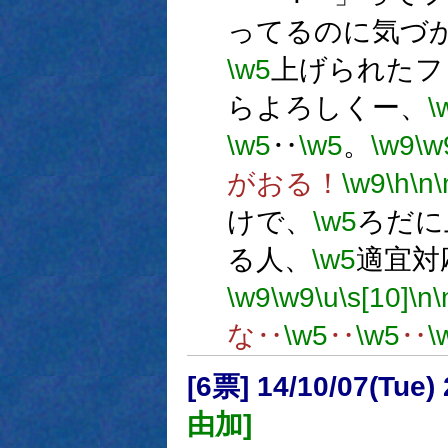
ってるのに気づ
\w5
上げられたフ
らよろしくー、
\
\w5
‥
\w5
。
\w9
\w
がおる！
\w9
\h
\n
\
けで、
\w5
ろだに
る人、
\w5
適宜対
\w9
\w9
\u
\s[10]
\n
\
な‥
\w5
‥
\w5
‥
\
[6票] 14/10/07(Tue
由加]