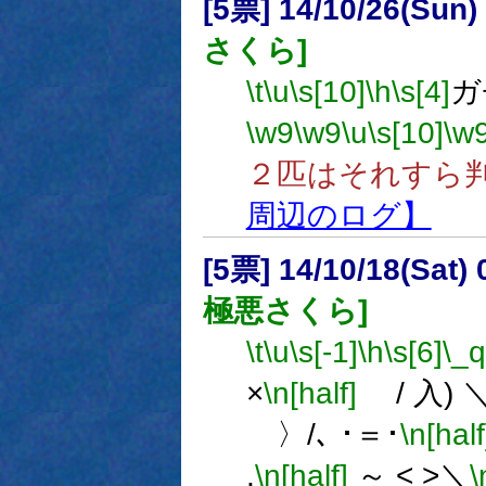
[5票] 14/10/26(Sun
さくら]
\t
\u
\s[10]
\h
\s[4]
ガ
\w9
\w9
\u
\s[10]
\w
２匹はそれすら
周辺のログ】
[5票] 14/10/18(Sat
極悪さくら]
\t
\u
\s[-1]
\h
\s[6]
\_q
×
\n[half]
/ 入) 
〉/､ ･＝･
\n[half
,
\n[half]
～ < >＼
\