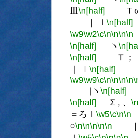
皿
\n[half]
T ω
｜ ｌ
\n[half]
\w9
\w2
\c
\n
\n
\n
\n
\n[half]
ヽ
\n[ha
\n[half]
T ； 
｜ ｌ
\n[half]
｜
\w9
\w9
\c
\n
\n
\n
\n
\
|ヽ
\n[half]
\n[half]
Σ , 、
\n
＝ろｌ
\w5
\c
\n
\n
○
\n
\n
\n
\n
\n
|ヽ
ｌ
\w5
\c
\n
\n
\n
\n