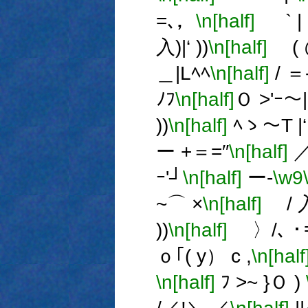
=､，
\n[half]
` | 
入)|‘ ))
\n[half]
( @
＿|Lﾍﾍ
\n[half]
/ ＝
ﾉﾌ
\n[half]
Ｏ >'ｰ～|
))
\n[half]
ﾍゝ～T |
ー +＝=′′
\n[half]
／ 
ｰ'┘
\n[half]
ー-
\w9
~⌒ ×
\n[half]
/ 入
))
\n[half]
〉/､ ･
ｏ｢( y） c ,
\n[half
\n[half]
ﾌ >~ }Ｏ )